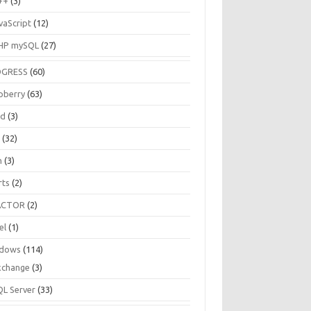
++
(3)
vaScript
(12)
HP mySQL
(27)
OGRESS
(60)
pberry
(63)
ud
(3)
R
(32)
h
(3)
rts
(2)
ACTOR
(2)
el
(1)
dows
(114)
xchange
(3)
QL Server
(33)