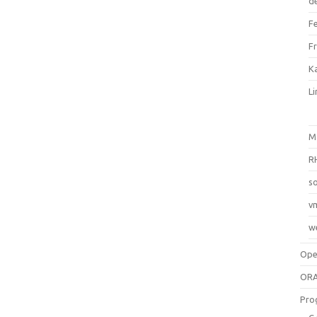
d
F
F
Ka
L
M
R
so
v
w
Op
ORA
Pro