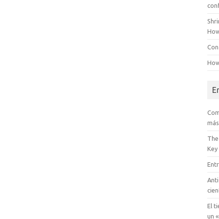
con
Shr
How
Conf
How
E
Com
más
The
Key
Entr
Anti
cien
El t
un «