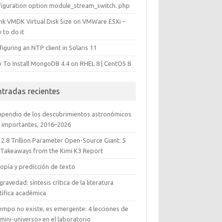
figuration option module_stream_switch. php
ink VMDK Virtual Disk Size on VMWare ESXi –
 to do it
iguring an NTP client in Solaris 11
 To Install MongoDB 4.4 on RHEL 8 | CentOS 8
ntradas recientes
pendio de los descubrimientos astronómicos
 importantes, 2016–2026
 2.8 Trillion Parameter Open-Source Giant: 5
 Takeaways from the Kimi K3 Report
opía y predicción de texto
gravedad: síntesis crítica de la literatura
tífica académica
iempo no existe, es emergente: 4 lecciones de
mini-universo» en el laboratorio