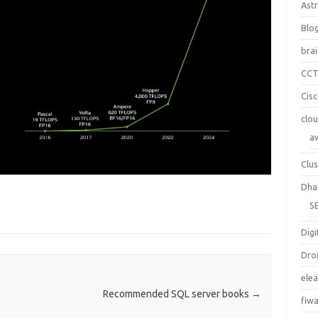
Ast
Blo
bra
CC
Cis
clo
a
Clus
Dha
S
Digi
Dro
ele
Recommended SQL server books
→
fiw