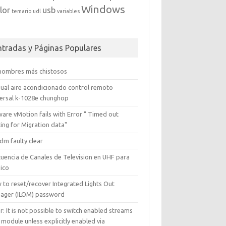
Windows
lor
usb
temario
udl
variables
ntradas y Páginas Populares
 nombres más chistosos
ual aire acondicionado control remoto
versal k-1028e chunghop
are vMotion fails with Error " Timed out
ing for Migration data"
dm faulty clear
cuencia de Canales de Television en UHF para
ico
 to reset/recover Integrated Lights Out
ager (ILOM) password
r: It is not possible to switch enabled streams
 module unless explicitly enabled via