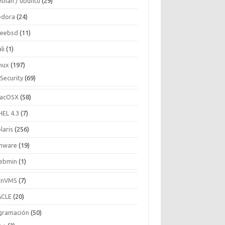
ebian / ubuntu
(29)
edora
(24)
reebsd
(11)
li
(1)
inux
(197)
Security
(69)
acOSX
(58)
HEL 4.3
(7)
laris
(256)
mware
(19)
ebmin
(1)
enVMS
(7)
CLE
(20)
gramación
(50)