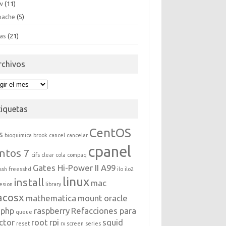
w
(11)
pache
(5)
as
(21)
rchivos
hivos
tiquetas
CentOS
s
bioquimica
brook
cancel
cancelar
cpanel
ntos 7
cifs
clear
cola
compaq
Gates Hi-Power II A99
ssh
freesshd
ilo
ilo2
linux
install
mac
esion
library
acosx
mathematica
mount
oracle
php
raspberry
Refacciones para
queue
ctor
root
rpi
squid
reset
rx
screen
series