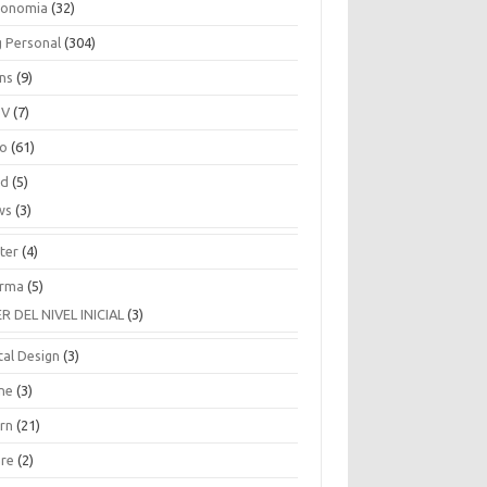
ronomia
(32)
g Personal
(304)
ins
(9)
TV
(7)
co
(61)
ud
(5)
ws
(3)
ter
(4)
rma
(5)
ER DEL NIVEL INICIAL
(3)
tal Design
(3)
ne
(3)
arn
(21)
are
(2)