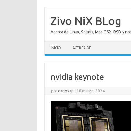
Saltar
al
contenido
Zivo NiX BLog
Acerca de Linux, Solaris, Mac OSX, BSD y no
INICIO
ACERCA DE
nvidia keynote
por
carlosap
|
18 marzo, 2024