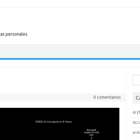
tas personales
Busc
0 comentarios
C
AI
(7
ALC
ard