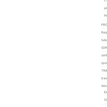
C
ja
P
PR
Ras
Sal
SD
sim
spo
TR
trav
Win
E
S