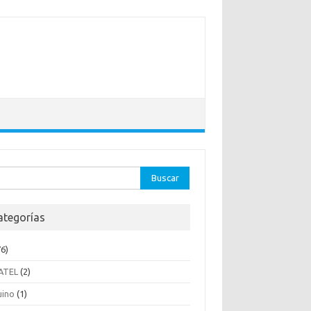
ar:
ategorías
6)
ATEL
(2)
uino
(1)