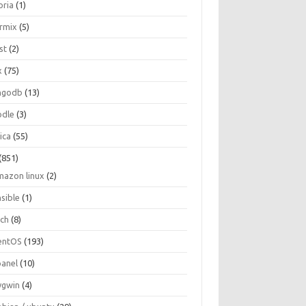
oria
(1)
ormix
(5)
st
(2)
x
(75)
ngodb
(13)
dle
(3)
ica
(55)
(851)
mazon linux
(2)
nsible
(1)
rch
(8)
entOS
(193)
panel
(10)
ygwin
(4)