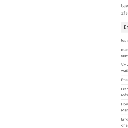
tay
zfs
E
los
man
uni
VMw
wait
fma
Fre
Méx
How
Man
Erro
of a