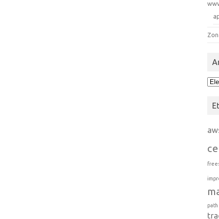
ww
a
Zon
A
Arc
E
aw
ce
free
impr
m
path
tra