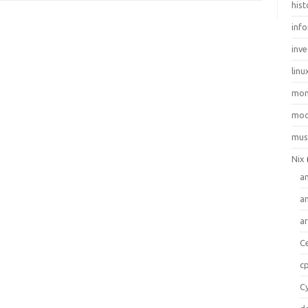
hist
inf
inve
linu
mo
moo
mus
Nix
a
a
a
C
c
C