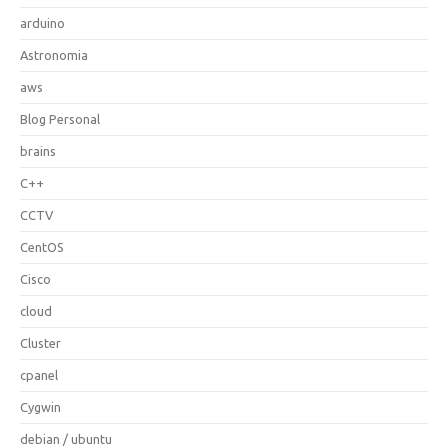
arduino
Astronomia
aws
Blog Personal
brains
C++
CCTV
CentOS
Cisco
cloud
Cluster
cpanel
Cygwin
debian / ubuntu