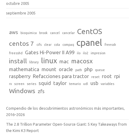
octubre 2005
septiembre 2005
CentOS
aws
bioquimica
brook
cancel
cancelar
cpanel
centos 7
cifs
clear
cola
compaq
freessh
Gates Hi-Power II A99
freesshd
ilo
ilo2
impresion
linux
install
macosx
mac
library
mathematica
mount
oracle
php
path
queue
raspberry
Refacciones para tractor
root
rpi
reset
squid
taylor
usb
rx
screen
series
temario
udl
variables
Windows
zfs
Compendio de los descubrimientos astronómicos más importantes,
2016–2026
The 2.8 Trillion Parameter Open-Source Giant: 5 Key Takeaways from
the Kimi K3 Report