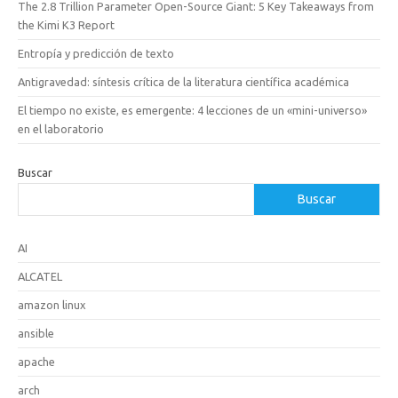
The 2.8 Trillion Parameter Open-Source Giant: 5 Key Takeaways from
the Kimi K3 Report
Entropía y predicción de texto
Antigravedad: síntesis crítica de la literatura científica académica
El tiempo no existe, es emergente: 4 lecciones de un «mini-universo»
en el laboratorio
Buscar
Buscar
AI
ALCATEL
amazon linux
ansible
apache
arch