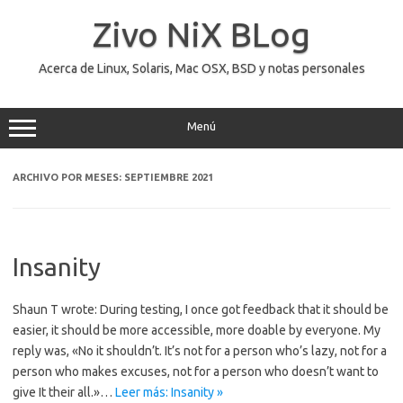
Saltar
al
Zivo NiX BLog
contenido
Acerca de Linux, Solaris, Mac OSX, BSD y notas personales
Menú
ARCHIVO POR MESES:
SEPTIEMBRE 2021
Insanity
Shaun T wrote: During testing, I once got feedback that it should be
easier, it should be more accessible, more doable by everyone. My
reply was, «No it shouldn’t. It’s not for a person who’s lazy, not for a
person who makes excuses, not for a person who doesn’t want to
give It their all.»…
Leer más: Insanity »