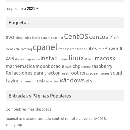
Archivos
Etiquetas
CentOS
centos 7
aws
bioquimica
brook
cancel
cancelar
cifs
cpanel
Gates Hi-Power II
clear
cola
compaq
freessh
freesshd
linux
install
macosx
A99
mac
ilo
ilo2
impresion
library
mathematica
mount
oracle
php
raspberry
path
queue
Refacciones para tractor
root
rpi
squid
reset
rx
screen
series
Windows
taylor
usb
zfs
temario
udl
variables
Entradas y Páginas Populares
los nombres más chistosos
manual aire acondicionado control remoto universal k-1028e
chunghop