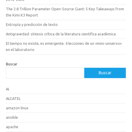
The 2.8 Trillion Parameter Open-Source Giant: 5 Key Takeaways from
the Kimi K3 Report
Entropía y predicción de texto
Antigravedad: síntesis crítica de la literatura científica académica
El tiempo no existe, es emergente: 4 lecciones de un «mini-universo»
en el laboratorio
Buscar
Buscar
AI
ALCATEL
amazon linux
ansible
apache