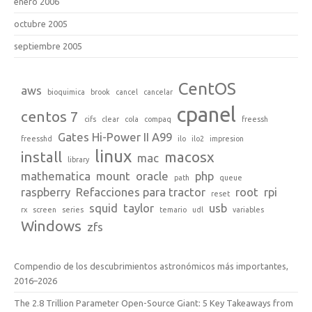
enero 2006
octubre 2005
septiembre 2005
CentOS
aws
bioquimica
brook
cancel
cancelar
cpanel
centos 7
cifs
clear
cola
compaq
freessh
Gates Hi-Power II A99
freesshd
ilo
ilo2
impresion
linux
install
macosx
mac
library
mathematica
mount
oracle
php
path
queue
raspberry
Refacciones para tractor
root
rpi
reset
squid
taylor
usb
rx
screen
series
temario
udl
variables
Windows
zfs
Compendio de los descubrimientos astronómicos más importantes,
2016–2026
The 2.8 Trillion Parameter Open-Source Giant: 5 Key Takeaways from