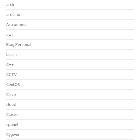
arch
arduino
Astronomia
aws
Blog Personal
brains
C++
CCTV
CentOS
Cisco
cloud
Cluster
cpanel
Cygwin