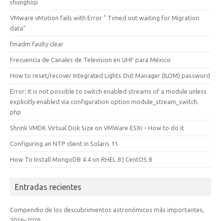
chunghop
VMware vMotion fails with Error " Timed out waiting for Migration
data"
fmadm faulty clear
Frecuencia de Canales de Television en UHF para México
How to reset/recover Integrated Lights Out Manager (ILOM) password
Error: It is not possible to switch enabled streams of a module unless
explicitly enabled via configuration option module_stream_switch.
php
Shrink VMDK Virtual Disk Size on VMWare ESXi – How to do it
Configuring an NTP client in Solaris 11
How To Install MongoDB 4.4 on RHEL 8 | CentOS 8
Entradas recientes
Compendio de los descubrimientos astronómicos más importantes,
2016–2026