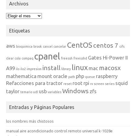
Archivos
Archivos
Etiquetas
CentOS
centos 7
aws
bioquimica
brook
cancel
cancelar
cifs
cpanel
Gates Hi-Power II
clear
cola
compaq
freessh
freesshd
linux
install
macosx
A99
mac
ilo
ilo2
impresion
library
mathematica
mount
oracle
php
raspberry
path
queue
Refacciones para tractor
root
rpi
squid
reset
rx
screen
series
Windows
taylor
usb
zfs
temario
udl
variables
Entradas y Páginas Populares
los nombres más chistosos
manual aire acondicionado control remoto universal k-1028e