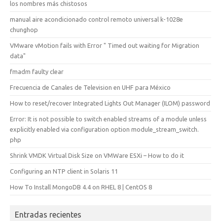
los nombres más chistosos
manual aire acondicionado control remoto universal k-1028e
chunghop
VMware vMotion fails with Error " Timed out waiting for Migration
data"
fmadm faulty clear
Frecuencia de Canales de Television en UHF para México
How to reset/recover Integrated Lights Out Manager (ILOM) password
Error: It is not possible to switch enabled streams of a module unless
explicitly enabled via configuration option module_stream_switch.
php
Shrink VMDK Virtual Disk Size on VMWare ESXi – How to do it
Configuring an NTP client in Solaris 11
How To Install MongoDB 4.4 on RHEL 8 | CentOS 8
Entradas recientes