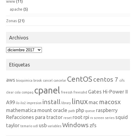
www
(11)
apache
(5)
Zonas
(21)
Archivos
Archivos
Etiquetas
CentOS
centos 7
aws
bioquimica
brook
cancel
cancelar
cifs
cpanel
Gates Hi-Power II
clear
cola
compaq
freessh
freesshd
linux
install
macosx
A99
mac
ilo
ilo2
impresion
library
mathematica
mount
oracle
php
raspberry
path
queue
Refacciones para tractor
root
rpi
squid
reset
rx
screen
series
Windows
taylor
usb
zfs
temario
udl
variables