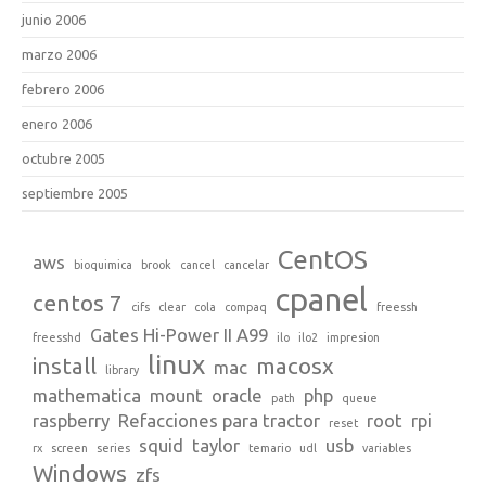
junio 2006
marzo 2006
febrero 2006
enero 2006
octubre 2005
septiembre 2005
CentOS
aws
bioquimica
brook
cancel
cancelar
cpanel
centos 7
cifs
clear
cola
compaq
freessh
Gates Hi-Power II A99
freesshd
ilo
ilo2
impresion
linux
install
macosx
mac
library
mathematica
mount
oracle
php
path
queue
raspberry
Refacciones para tractor
root
rpi
reset
squid
taylor
usb
rx
screen
series
temario
udl
variables
Windows
zfs