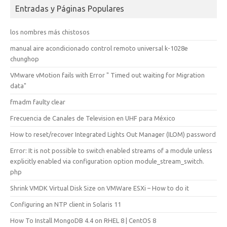
Entradas y Páginas Populares
los nombres más chistosos
manual aire acondicionado control remoto universal k-1028e
chunghop
VMware vMotion fails with Error " Timed out waiting for Migration
data"
fmadm faulty clear
Frecuencia de Canales de Television en UHF para México
How to reset/recover Integrated Lights Out Manager (ILOM) password
Error: It is not possible to switch enabled streams of a module unless
explicitly enabled via configuration option module_stream_switch.
php
Shrink VMDK Virtual Disk Size on VMWare ESXi – How to do it
Configuring an NTP client in Solaris 11
How To Install MongoDB 4.4 on RHEL 8 | CentOS 8