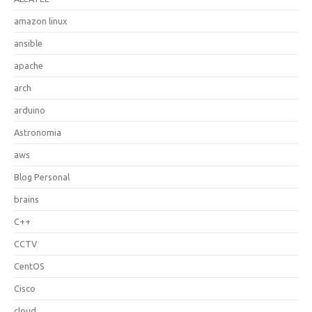
amazon linux
ansible
apache
arch
arduino
Astronomia
aws
Blog Personal
brains
C++
CCTV
CentOS
Cisco
cloud