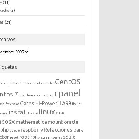
w
(11)
pache
(5)
as
(21)
rchivos
hivos
tiquetas
CentOS
s
bioquimica
brook
cancel
cancelar
cpanel
ntos 7
cifs
clear
cola
compaq
Gates Hi-Power II A99
ssh
freesshd
ilo
ilo2
linux
install
mac
esion
library
acosx
mathematica
mount
oracle
php
raspberry
Refacciones para
queue
ctor
root
rpi
squid
reset
rx
screen
series