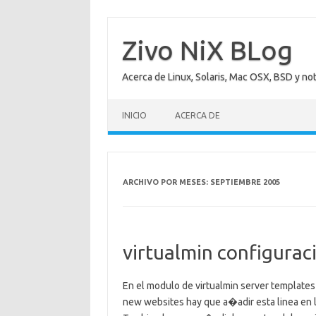
Saltar
al
contenido
Zivo NiX BLog
Acerca de Linux, Solaris, Mac OSX, BSD y no
INICIO
ACERCA DE
ARCHIVO POR MESES:
SEPTIEMBRE 2005
virtualmin configurac
En el modulo de virtualmin server templates 
new websites hay que a�adir esta linea en l