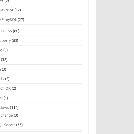
++
(3)
vaScript
(12)
HP mySQL
(27)
OGRESS
(60)
pberry
(63)
ud
(3)
R
(32)
h
(3)
rts
(2)
ACTOR
(2)
el
(1)
dows
(114)
xchange
(3)
QL Server
(33)