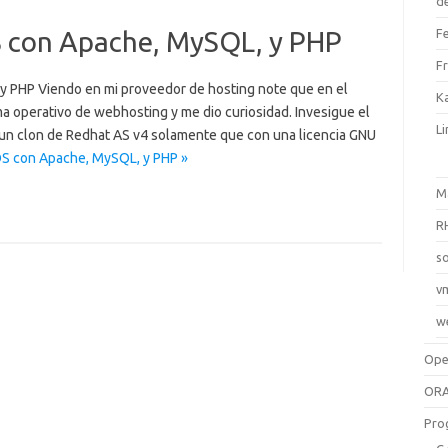
d
S con Apache, MySQL, y PHP
F
F
y PHP Viendo en mi proveedor de hosting note que en el
Ka
 operativo de webhosting y me dio curiosidad. Invesigue el
L
 un clon de Redhat AS v4 solamente que con una licencia GNU
OS con Apache, MySQL, y PHP »
M
R
so
v
w
Op
ORA
Pro