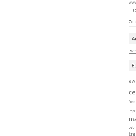
ww
a
Zon
A
Arc
E
aw
ce
free
impr
m
path
tra