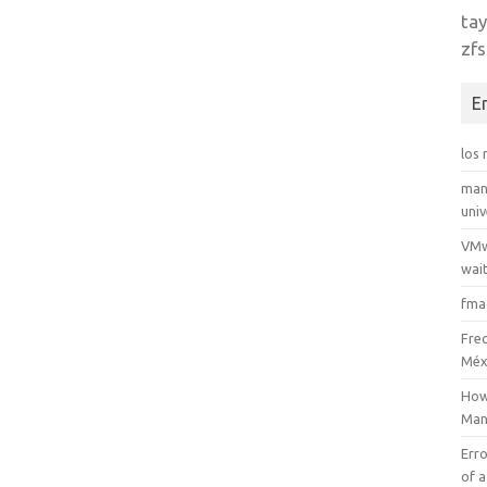
tay
zfs
E
los
man
uni
VMw
wait
fma
Fre
Méx
How
Man
Erro
of a