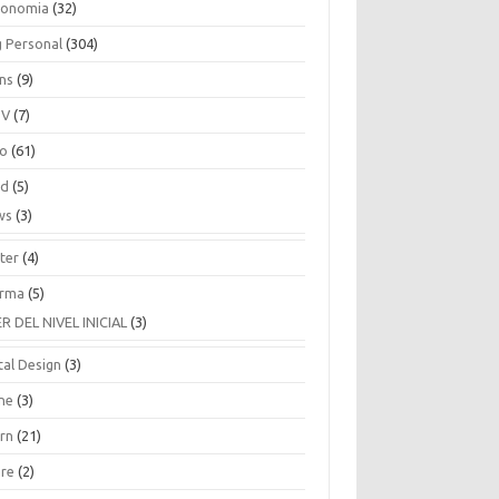
ronomia
(32)
g Personal
(304)
ins
(9)
TV
(7)
co
(61)
ud
(5)
ws
(3)
ter
(4)
rma
(5)
ER DEL NIVEL INICIAL
(3)
tal Design
(3)
ne
(3)
arn
(21)
are
(2)