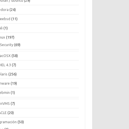
ebian / ubuntu
(29)
edora
(24)
reebsd
(11)
li
(1)
inux
(197)
Security
(69)
acOSX
(58)
HEL 4.3
(7)
laris
(256)
mware
(19)
ebmin
(1)
enVMS
(7)
CLE
(20)
gramación
(50)