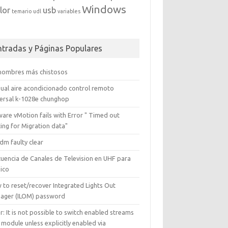
Windows
lor
usb
temario
udl
variables
ntradas y Páginas Populares
 nombres más chistosos
ual aire acondicionado control remoto
versal k-1028e chunghop
are vMotion fails with Error " Timed out
ing for Migration data"
dm faulty clear
cuencia de Canales de Television en UHF para
ico
 to reset/recover Integrated Lights Out
ager (ILOM) password
r: It is not possible to switch enabled streams
 module unless explicitly enabled via