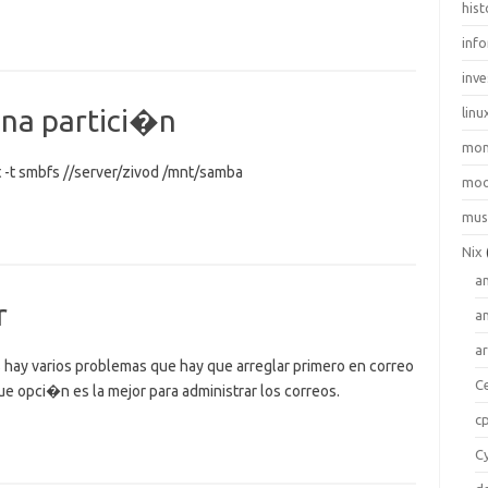
hist
inf
inve
na partici�n
linu
mo
 -t smbfs //server/zivod /mnt/samba
moo
mus
Nix
a
r
a
a
 hay varios problemas que hay que arreglar primero en correo
C
que opci�n es la mejor para administrar los correos.
c
C