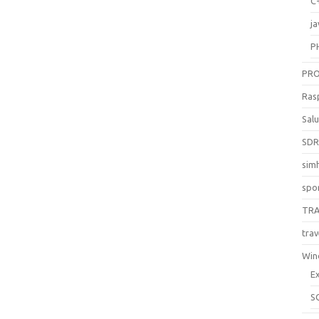
C
ja
P
PR
Ras
Sal
SD
sim
spo
TR
trav
Win
E
S