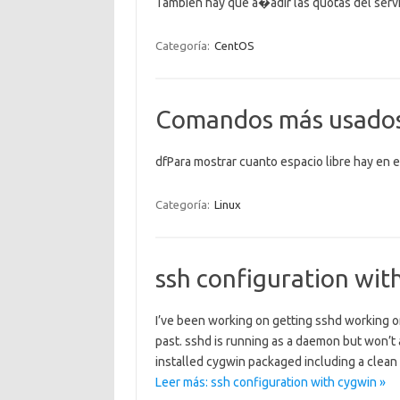
Tambien hay que a�adir las quotas del servi
Categoría:
CentOS
Comandos más usados
dfPara mostrar cuanto espacio libre hay en e
Categoría:
Linux
ssh configuration wit
I’ve been working on getting sshd working on
past. sshd is running as a daemon but won’t a
installed cygwin packaged including a clean
Leer más: ssh configuration with cygwin »