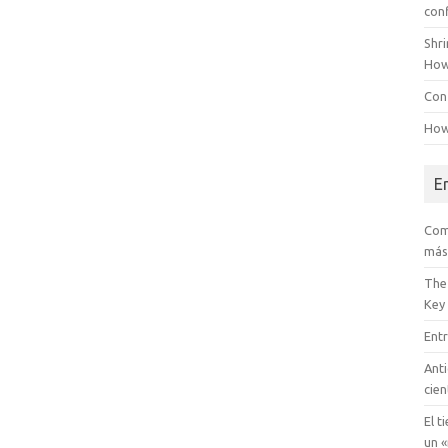
con
Shr
How
Conf
How
E
Com
más
The
Key
Entr
Anti
cien
El t
un «