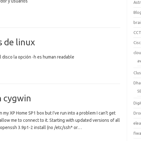
dor y usuarios
Ast
Blo
bra
CC
 de linux
Cis
clo
l disco la opción -h es human readable
a
Clus
Dha
S
h cygwin
Digi
 my XP Home SP1 box but I’ve run into a problem I can’t get
Dro
llow me to connect to it. Starting with updated versions of all
ele
 openssh 3.9p1-2 install (no /etc/ssh* or…
fiw