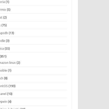
oria
(1)
ormix
(5)
st
(2)
x
(75)
ngodb
(13)
dle
(3)
ica
(55)
(851)
mazon linux
(2)
nsible
(1)
rch
(8)
entOS
(193)
panel
(10)
ygwin
(4)