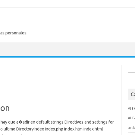
tas personales
Busc
C
ion
AI
(7
ALC
hay que a�adir en default strings Directives and settings for
ard
o ultimo DirectoryIndex index.php index.htm index.html