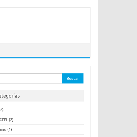
ar:
ategorías
6)
ATEL
(2)
uino
(1)