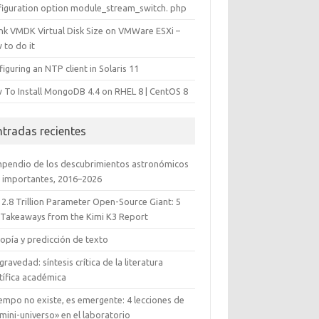
figuration option module_stream_switch. php
ink VMDK Virtual Disk Size on VMWare ESXi –
 to do it
iguring an NTP client in Solaris 11
 To Install MongoDB 4.4 on RHEL 8 | CentOS 8
ntradas recientes
pendio de los descubrimientos astronómicos
 importantes, 2016–2026
 2.8 Trillion Parameter Open-Source Giant: 5
 Takeaways from the Kimi K3 Report
opía y predicción de texto
gravedad: síntesis crítica de la literatura
tífica académica
iempo no existe, es emergente: 4 lecciones de
mini-universo» en el laboratorio