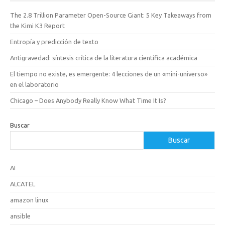
The 2.8 Trillion Parameter Open-Source Giant: 5 Key Takeaways from
the Kimi K3 Report
Entropía y predicción de texto
Antigravedad: síntesis crítica de la literatura científica académica
El tiempo no existe, es emergente: 4 lecciones de un «mini-universo»
en el laboratorio
Chicago – Does Anybody Really Know What Time It Is?
Buscar
Buscar
AI
ALCATEL
amazon linux
ansible