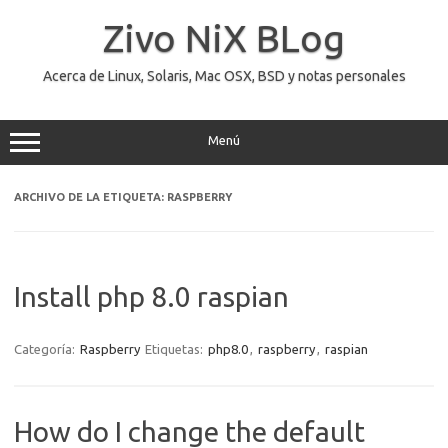
Saltar
al
Zivo NiX BLog
contenido
Acerca de Linux, Solaris, Mac OSX, BSD y notas personales
Menú
ARCHIVO DE LA ETIQUETA:
RASPBERRY
Install php 8.0 raspian
Categoría:
Raspberry
Etiquetas:
php8.0
,
raspberry
,
raspian
How do I change the default