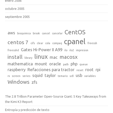
enero 2006
octubre 2005
septiembre 2005
CentOS
aws
bioquimica
brook
cancel
cancelar
cpanel
centos 7
cifs
clear
cola
compaq
freessh
Gates Hi-Power II A99
freesshd
ilo
ilo2
impresion
linux
install
macosx
mac
library
mathematica
mount
oracle
php
path
queue
raspberry
Refacciones para tractor
root
rpi
reset
squid
taylor
usb
rx
screen
series
temario
udl
variables
Windows
zfs
The 2.8 Trillion Parameter Open-Source Giant: 5 Key Takeaways from
the Kimi K3 Report
Entropía y predicción de texto