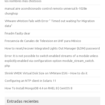
los nombres más chistosos
manual aire acondicionado control remoto universal k-1028e
chunghop
VMware vMotion fails with Error " Timed out waiting for Migration
data"
fmadm faulty clear
Frecuencia de Canales de Television en UHF para México
How to reset/recover Integrated Lights Out Manager (ILOM) password
Error: It is not possible to switch enabled streams of a module unless
explicitly enabled via configuration option module_stream_switch.
php
Shrink VMDK Virtual Disk Size on VMWare ESXi – How to do it
Configuring an NTP client in Solaris 11
How To Install MongoDB 4.4 on RHEL 8 | CentOS 8
Entradas recientes