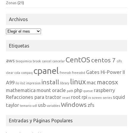
Zonas
(21)
Archivos
Archivos
Etiquetas
CentOS
centos 7
aws
bioquimica
brook
cancel
cancelar
cifs
cpanel
Gates Hi-Power II
clear
cola
compaq
freessh
freesshd
linux
install
macosx
A99
mac
ilo
ilo2
impresion
library
mathematica
mount
oracle
php
raspberry
path
queue
Refacciones para tractor
root
rpi
squid
reset
rx
screen
series
Windows
taylor
usb
zfs
temario
udl
variables
Entradas y Páginas Populares