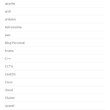
apache
arch
arduino
Astronomia
aws
Blog Personal
brains
C++
CCTV
CentOS
Cisco
cloud
Cluster
cpanel