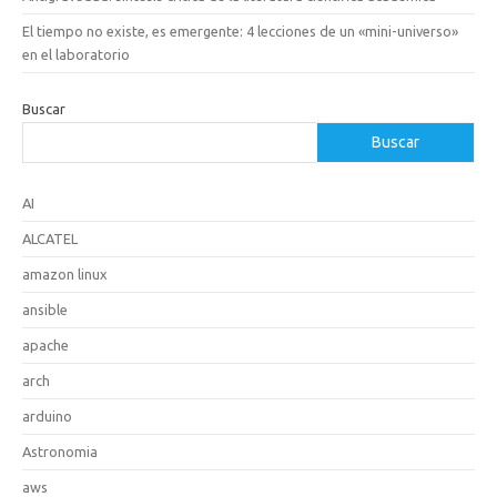
El tiempo no existe, es emergente: 4 lecciones de un «mini-universo»
en el laboratorio
Buscar
Buscar
AI
ALCATEL
amazon linux
ansible
apache
arch
arduino
Astronomia
aws