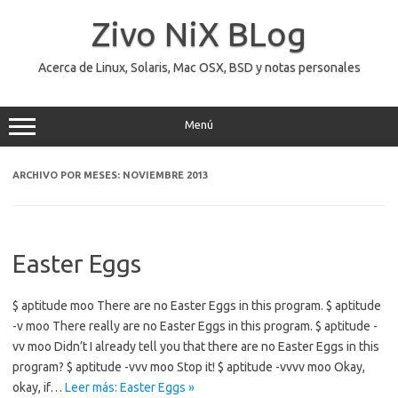
Saltar
al
Zivo NiX BLog
contenido
Acerca de Linux, Solaris, Mac OSX, BSD y notas personales
Menú
ARCHIVO POR MESES:
NOVIEMBRE 2013
Easter Eggs
$ aptitude moo There are no Easter Eggs in this program. $ aptitude
-v moo There really are no Easter Eggs in this program. $ aptitude -
vv moo Didn’t I already tell you that there are no Easter Eggs in this
program? $ aptitude -vvv moo Stop it! $ aptitude -vvvv moo Okay,
okay, if…
Leer más: Easter Eggs »