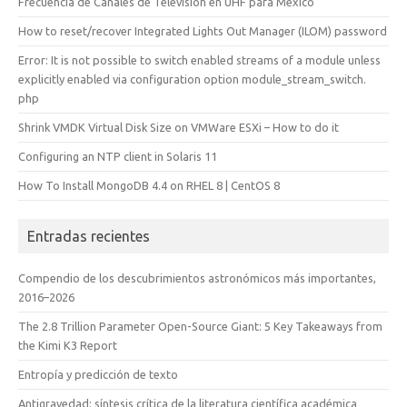
Frecuencia de Canales de Television en UHF para México
How to reset/recover Integrated Lights Out Manager (ILOM) password
Error: It is not possible to switch enabled streams of a module unless
explicitly enabled via configuration option module_stream_switch.
php
Shrink VMDK Virtual Disk Size on VMWare ESXi – How to do it
Configuring an NTP client in Solaris 11
How To Install MongoDB 4.4 on RHEL 8 | CentOS 8
Entradas recientes
Compendio de los descubrimientos astronómicos más importantes,
2016–2026
The 2.8 Trillion Parameter Open-Source Giant: 5 Key Takeaways from
the Kimi K3 Report
Entropía y predicción de texto
Antigravedad: síntesis crítica de la literatura científica académica