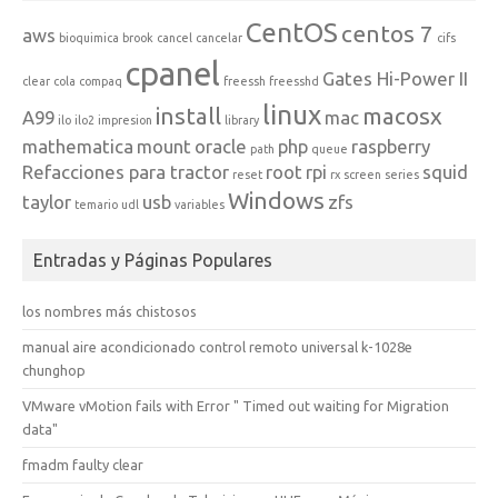
CentOS
centos 7
aws
bioquimica
brook
cancel
cancelar
cifs
cpanel
Gates Hi-Power II
clear
cola
compaq
freessh
freesshd
linux
install
macosx
A99
mac
ilo
ilo2
impresion
library
mathematica
mount
oracle
php
raspberry
path
queue
Refacciones para tractor
root
rpi
squid
reset
rx
screen
series
Windows
taylor
usb
zfs
temario
udl
variables
Entradas y Páginas Populares
los nombres más chistosos
manual aire acondicionado control remoto universal k-1028e
chunghop
VMware vMotion fails with Error " Timed out waiting for Migration
data"
fmadm faulty clear