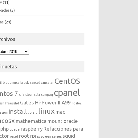
w
(11)
pache
(5)
as
(21)
rchivos
hivos
tiquetas
CentOS
s
bioquimica
brook
cancel
cancelar
cpanel
ntos 7
cifs
clear
cola
compaq
Gates Hi-Power II A99
ssh
freesshd
ilo
ilo2
linux
install
mac
esion
library
acosx
mathematica
mount
oracle
php
raspberry
Refacciones para
queue
ctor
root
rpi
squid
reset
rx
screen
series