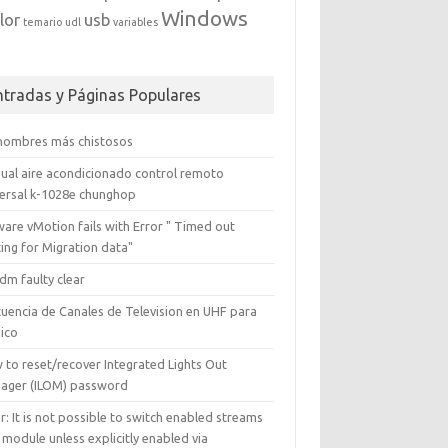
Windows
lor
usb
temario
udl
variables
ntradas y Páginas Populares
 nombres más chistosos
ual aire acondicionado control remoto
versal k-1028e chunghop
are vMotion fails with Error " Timed out
ing for Migration data"
dm faulty clear
cuencia de Canales de Television en UHF para
ico
 to reset/recover Integrated Lights Out
ager (ILOM) password
r: It is not possible to switch enabled streams
 module unless explicitly enabled via