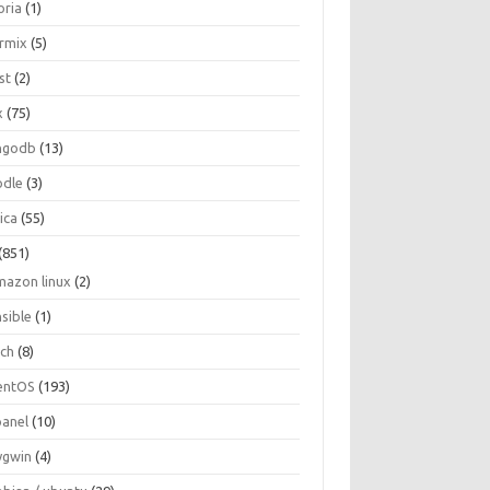
oria
(1)
ormix
(5)
st
(2)
x
(75)
ngodb
(13)
dle
(3)
ica
(55)
(851)
mazon linux
(2)
nsible
(1)
rch
(8)
entOS
(193)
panel
(10)
ygwin
(4)