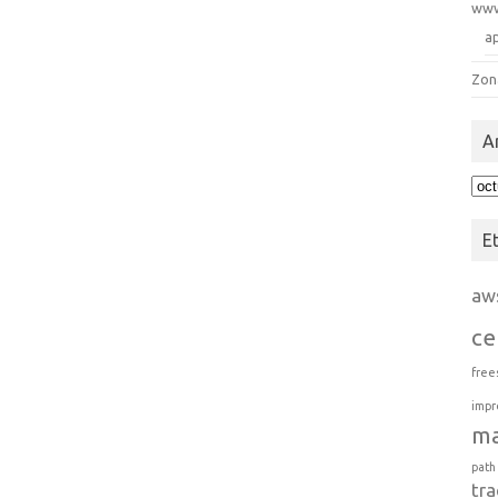
ww
a
Zon
A
Arc
E
aw
ce
free
impr
m
path
tra