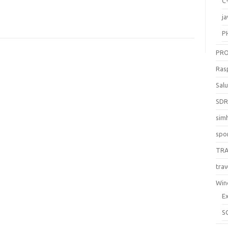
C
ja
P
PR
Ras
Sal
SD
sim
spo
TR
trav
Win
E
S