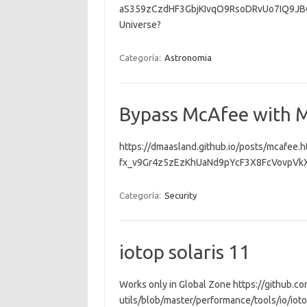
aS359zCzdHF3GbjKIvqO9RsoDRvUo7IQ9JBQ
Universe?
Categoría:
Astronomia
Bypass McAfee with 
https://dmaasland.github.io/posts/mcafee
fx_v9Gr4z5zEzKhUaNd9pYcF3X8FcVovpVk
Categoría:
Security
iotop solaris 11
Works only in Global Zone https://github.c
utils/blob/master/performance/tools/io/iotop 