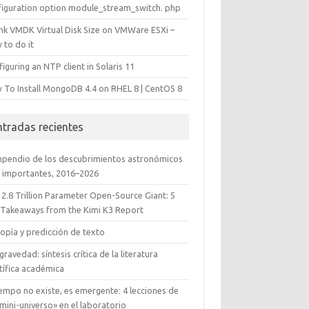
figuration option module_stream_switch. php
ink VMDK Virtual Disk Size on VMWare ESXi –
 to do it
iguring an NTP client in Solaris 11
 To Install MongoDB 4.4 on RHEL 8 | CentOS 8
ntradas recientes
pendio de los descubrimientos astronómicos
 importantes, 2016–2026
 2.8 Trillion Parameter Open-Source Giant: 5
 Takeaways from the Kimi K3 Report
opía y predicción de texto
gravedad: síntesis crítica de la literatura
tífica académica
iempo no existe, es emergente: 4 lecciones de
mini-universo» en el laboratorio