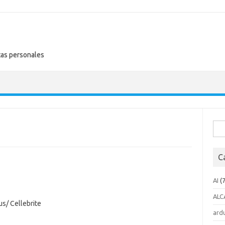
tas personales
Busc
C
AI
(7
ALC
s/ Cellebrite
ard