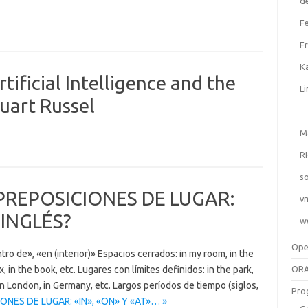
d
F
F
Ka
ificial Intelligence and the
L
uart Russel
M
R
so
PREPOSICIONES DE LUGAR:
v
 INGLÉS?
w
Op
tro de», «en (interior)» Espacios cerrados: in my room, in the
x, in the book, etc. Lugares con límites definidos: in the park,
ORA
: in London, in Germany, etc. Largos períodos de tiempo (siglos,
Pro
ONES DE LUGAR: «IN», «ON» Y «AT»… »