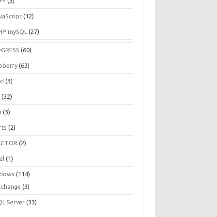
++
(3)
vaScript
(12)
HP mySQL
(27)
OGRESS
(60)
pberry
(63)
ud
(3)
R
(32)
h
(3)
rts
(2)
ACTOR
(2)
el
(1)
dows
(114)
xchange
(3)
QL Server
(33)