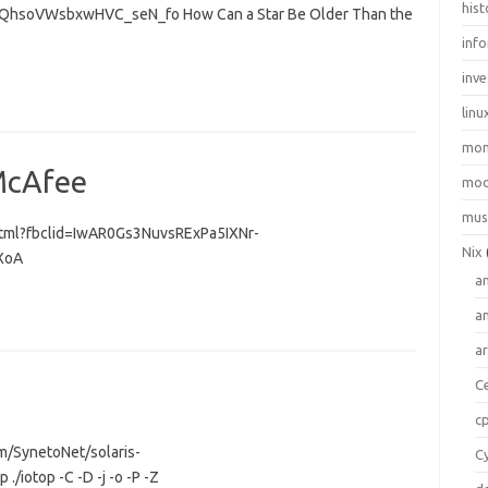
hist
hsoVWsbxwHVC_seN_fo How Can a Star Be Older Than the
inf
inve
linu
mo
McAfee
moo
mus
.html?fbclid=IwAR0Gs3NuvsRExPa5IXNr-
Nix
XoA
a
a
a
C
c
om/SynetoNet/solaris-
C
./iotop -C -D -j -o -P -Z