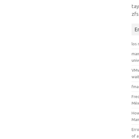
tay
zfs
E
los
man
uni
VMw
wait
fma
Fre
Méx
How
Man
Erro
of a