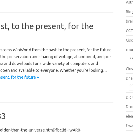
Ast
Blo
bra
t, to the present, for the
CC
Cis
stems WinWorld from the past, to the present, for the future
clo
the preservation and sharing of vintage, abandoned, and pre-
a
ia and downloads for a wide variety of computers and
Clus
e, open and available to everyone. Whether you’re looking…
sent, for the future »
Dha
S
Digi
Dro
83
ele
fiw
older-than-the-universe.html?fbclid=IwAR0-