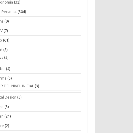
ronomia
(32)
g Personal
(304)
ins
(9)
TV
(7)
co
(61)
ud
(5)
ws
(3)
ter
(4)
rma
(5)
ER DEL NIVEL INICIAL
(3)
tal Design
(3)
ne
(3)
arn
(21)
are
(2)