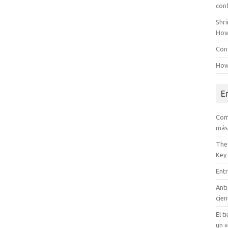
con
Shr
How
Conf
How
E
Com
más
The
Key
Entr
Anti
cien
El t
un «