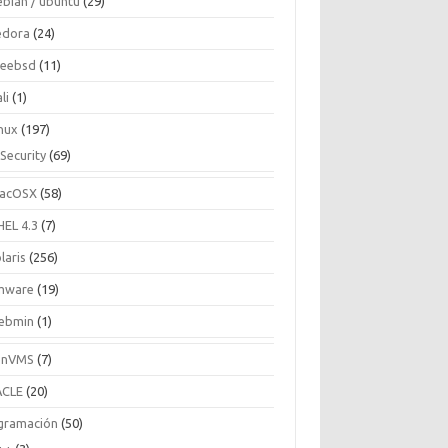
ebian / ubuntu
(29)
edora
(24)
reebsd
(11)
li
(1)
inux
(197)
Security
(69)
acOSX
(58)
HEL 4.3
(7)
laris
(256)
mware
(19)
ebmin
(1)
enVMS
(7)
CLE
(20)
gramación
(50)