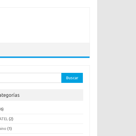
ar:
ategorías
6)
ATEL
(2)
uino
(1)