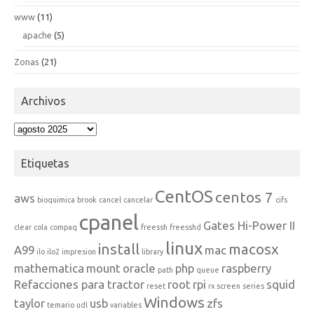
www
(11)
apache
(5)
Zonas
(21)
Archivos
Archivos
Etiquetas
CentOS
centos 7
aws
bioquimica
brook
cancel
cancelar
cifs
cpanel
Gates Hi-Power II
clear
cola
compaq
freessh
freesshd
linux
install
macosx
A99
mac
ilo
ilo2
impresion
library
mathematica
mount
oracle
php
raspberry
path
queue
Refacciones para tractor
root
rpi
squid
reset
rx
screen
series
Windows
taylor
usb
zfs
temario
udl
variables