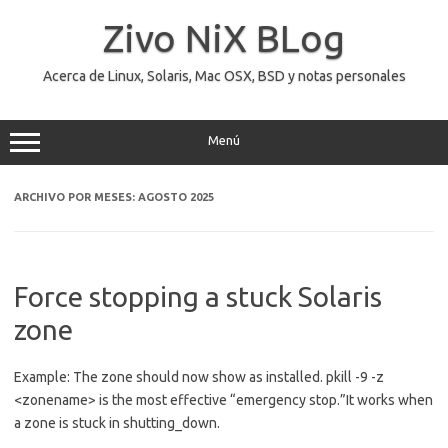
Saltar
al
Zivo NiX BLog
contenido
Acerca de Linux, Solaris, Mac OSX, BSD y notas personales
Menú
ARCHIVO POR MESES:
AGOSTO 2025
Force stopping a stuck Solaris
zone
Example: The zone should now show as installed. pkill -9 -z
<zonename> is the most effective “emergency stop.”It works when
a zone is stuck in shutting_down.