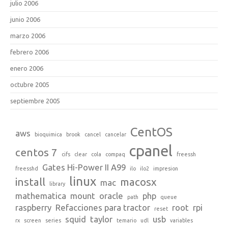
julio 2006
junio 2006
marzo 2006
febrero 2006
enero 2006
octubre 2005
septiembre 2005
CentOS
aws
bioquimica
brook
cancel
cancelar
cpanel
centos 7
cifs
clear
cola
compaq
freessh
Gates Hi-Power II A99
freesshd
ilo
ilo2
impresion
linux
install
macosx
mac
library
mathematica
mount
oracle
php
path
queue
raspberry
Refacciones para tractor
root
rpi
reset
squid
taylor
usb
rx
screen
series
temario
udl
variables