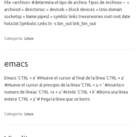
File <archivo> #determina el tipo de archivo Tipos de Archivos – =
archivod = directorioc = deviceb = block devices = Unix domain
socketsp = Name pipesl = symblic links lrwxxrwxrwx root root date
hola.txt Symbolic Links ln -s bin_out link_bin_out
Categoría:
Linux
emacs
Emacs ‘CTRL + e’ #Mueve el cursor al final de la línea ‘CTRL + a’
#Mueve el cursor al principio de la línea ‘CTRL + u + ‘ #Inserta n
numero de líneas ‘CTRL +x + u’ #Undo ‘CTRL + k’ #Borra una línea
entera ‘CTRL + y’ # Pega la línea que se borro
Categoría:
Linux