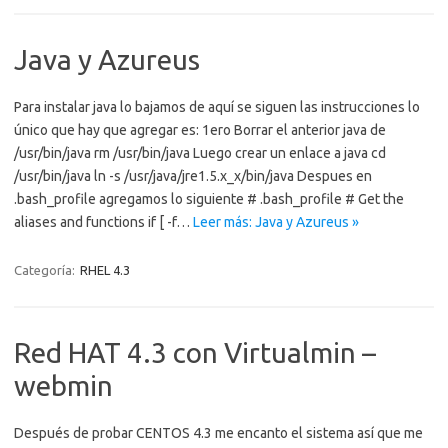
Java y Azureus
Para instalar java lo bajamos de aquí se siguen las instrucciones lo
único que hay que agregar es: 1ero Borrar el anterior java de
/usr/bin/java rm /usr/bin/java Luego crear un enlace a java cd
/usr/bin/java ln -s /usr/java/jre1.5.x_x/bin/java Despues en
.bash_profile agregamos lo siguiente # .bash_profile # Get the
aliases and functions if [ -f…
Leer más: Java y Azureus »
Categoría:
RHEL 4.3
Red HAT 4.3 con Virtualmin –
webmin
Después de probar CENTOS 4.3 me encanto el sistema así que me