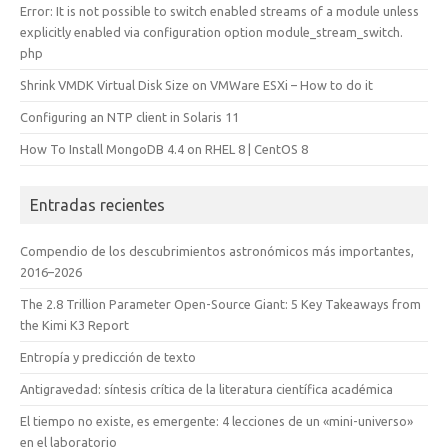
Error: It is not possible to switch enabled streams of a module unless
explicitly enabled via configuration option module_stream_switch.
php
Shrink VMDK Virtual Disk Size on VMWare ESXi – How to do it
Configuring an NTP client in Solaris 11
How To Install MongoDB 4.4 on RHEL 8 | CentOS 8
Entradas recientes
Compendio de los descubrimientos astronómicos más importantes,
2016–2026
The 2.8 Trillion Parameter Open-Source Giant: 5 Key Takeaways from
the Kimi K3 Report
Entropía y predicción de texto
Antigravedad: síntesis crítica de la literatura científica académica
El tiempo no existe, es emergente: 4 lecciones de un «mini-universo»
en el laboratorio