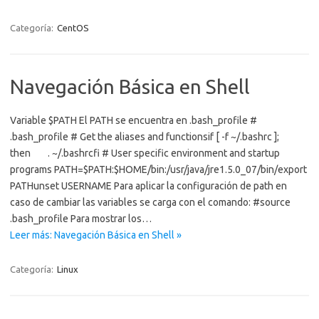
Categoría:
CentOS
Navegación Básica en Shell
Variable $PATH El PATH se encuentra en .bash_profile #
.bash_profile # Get the aliases and functionsif [ -f ~/.bashrc ];
then . ~/.bashrcfi # User specific environment and startup
programs PATH=$PATH:$HOME/bin:/usr/java/jre1.5.0_07/bin/export
PATHunset USERNAME Para aplicar la configuración de path en
caso de cambiar las variables se carga con el comando: #source
.bash_profile Para mostrar los…
Leer más: Navegación Básica en Shell »
Categoría:
Linux