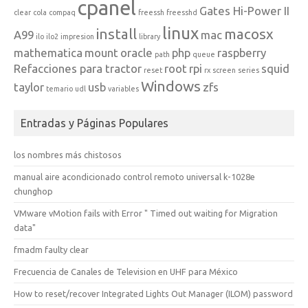
cpanel
Gates Hi-Power II
clear
cola
compaq
freessh
freesshd
linux
install
macosx
A99
mac
ilo
ilo2
impresion
library
mathematica
mount
oracle
php
raspberry
path
queue
Refacciones para tractor
root
rpi
squid
reset
rx
screen
series
Windows
taylor
usb
zfs
temario
udl
variables
Entradas y Páginas Populares
los nombres más chistosos
manual aire acondicionado control remoto universal k-1028e
chunghop
VMware vMotion fails with Error " Timed out waiting for Migration
data"
fmadm faulty clear
Frecuencia de Canales de Television en UHF para México
How to reset/recover Integrated Lights Out Manager (ILOM) password