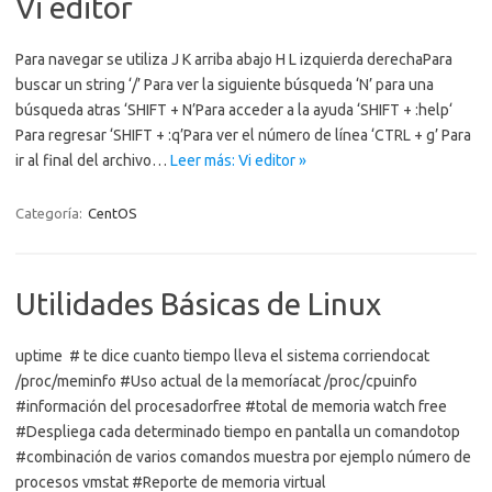
Vi editor
Para navegar se utiliza J K arriba abajo H L izquierda derechaPara
buscar un string ‘/’ Para ver la siguiente búsqueda ‘N’ para una
búsqueda atras ‘SHIFT + N’Para acceder a la ayuda ‘SHIFT + :help‘
Para regresar ‘SHIFT + :q’Para ver el número de línea ‘CTRL + g’ Para
ir al final del archivo…
Leer más: Vi editor »
Categoría:
CentOS
Utilidades Básicas de Linux
uptime # te dice cuanto tiempo lleva el sistema corriendocat
/proc/meminfo #Uso actual de la memoríacat /proc/cpuinfo
#información del procesadorfree #total de memoria watch free
#Despliega cada determinado tiempo en pantalla un comandotop
#combinación de varios comandos muestra por ejemplo número de
procesos vmstat #Reporte de memoria virtual