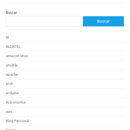
Buscar
Buscar
AI
ALCATEL
amazon linux
ansible
apache
arch
arduino
Astronomia
aws
Blog Personal
brains