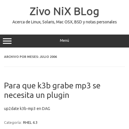
Saltar
al
Zivo NiX BLog
contenido
Acerca de Linux, Solaris, Mac OSX, BSD y notas personales
Menú
ARCHIVO POR MESES:
JULIO 2006
Para que k3b grabe mp3 se
necesita un plugin
up2date k3b-mp3 en DAG
Categoría:
RHEL 4.3