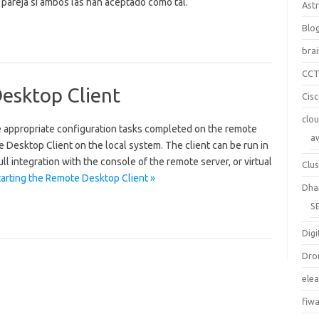
 pareja si ambos las han aceptado como tal.
Ast
Blo
bra
CC
esktop Client
Cis
clo
e appropriate configuration tasks completed on the remote
a
 Desktop Client on the local system. The client can be run in
l integration with the console of the remote server, or virtual
Clus
tarting the Remote Desktop Client »
Dha
S
Digi
Dro
ele
fiw