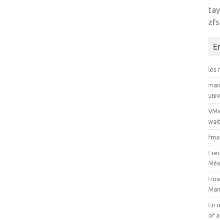
tay
zfs
E
los
man
uni
VMw
wait
fma
Fre
Méx
How
Man
Erro
of a