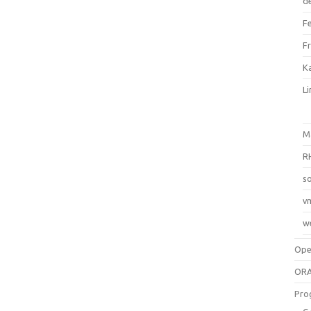
d
F
F
Ka
L
M
R
so
v
w
Op
ORA
Pro