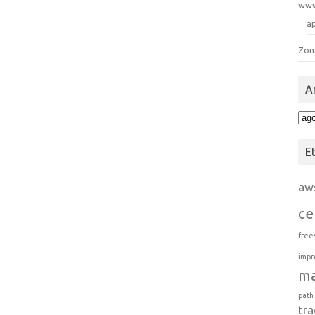
ww
a
Zon
A
Arc
E
aw
ce
free
impr
m
path
tra