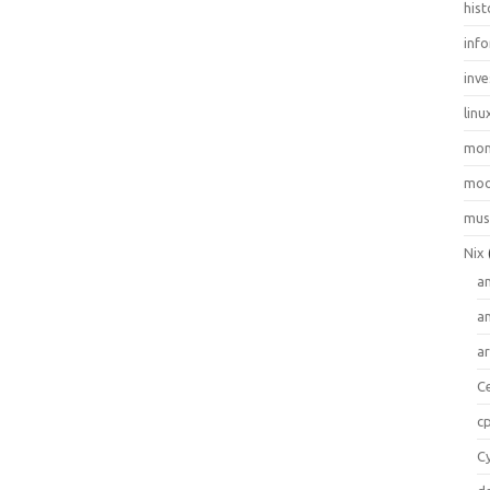
hist
inf
inve
linu
mo
moo
mus
Nix
a
a
a
C
c
C