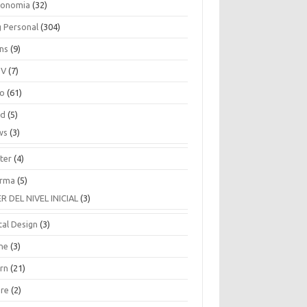
ronomia
(32)
g Personal
(304)
ins
(9)
TV
(7)
co
(61)
ud
(5)
ws
(3)
ter
(4)
rma
(5)
ER DEL NIVEL INICIAL
(3)
tal Design
(3)
ne
(3)
arn
(21)
are
(2)