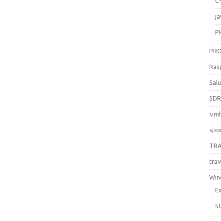
C
ja
P
PR
Ras
Sal
SD
sim
spo
TR
trav
Win
E
S