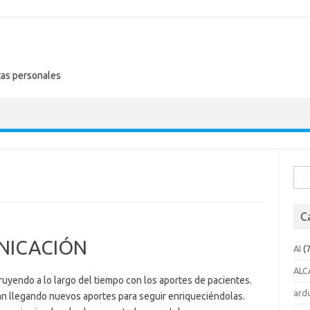
tas personales
Busc
C
NICACIÓN
AI
(7
ALC
ruyendo a lo largo del tiempo con los aportes de pacientes.
ard
an llegando nuevos aportes para seguir enriqueciéndolas.