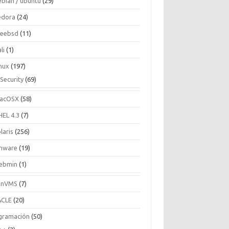
ebian / ubuntu
(29)
edora
(24)
reebsd
(11)
li
(1)
inux
(197)
Security
(69)
acOSX
(58)
HEL 4.3
(7)
laris
(256)
mware
(19)
ebmin
(1)
enVMS
(7)
CLE
(20)
gramación
(50)