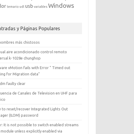
Windows
lor
usb
temario
udl
variables
ntradas y Páginas Populares
 nombres más chistosos
ual aire acondicionado control remoto
versal k-1028e chunghop
are vMotion fails with Error " Timed out
ing for Migration data"
dm faulty clear
cuencia de Canales de Television en UHF para
ico
 to reset/recover Integrated Lights Out
ager (ILOM) password
r: It is not possible to switch enabled streams
 module unless explicitly enabled via