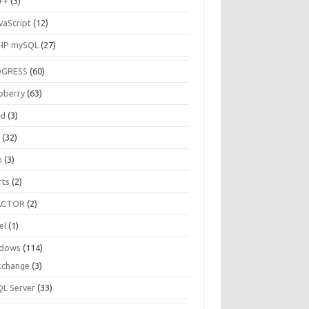
++
(3)
vaScript
(12)
HP mySQL
(27)
OGRESS
(60)
pberry
(63)
ud
(3)
R
(32)
h
(3)
rts
(2)
ACTOR
(2)
el
(1)
dows
(114)
xchange
(3)
QL Server
(33)