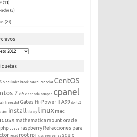
w
(11)
pache
(5)
as
(21)
rchivos
hivos
tiquetas
CentOS
s
bioquimica
brook
cancel
cancelar
cpanel
ntos 7
cifs
clear
cola
compaq
Gates Hi-Power II A99
ssh
freesshd
ilo
ilo2
linux
install
mac
esion
library
acosx
mathematica
mount
oracle
php
raspberry
Refacciones para
queue
ctor
root
rpi
squid
reset
rx
screen
series