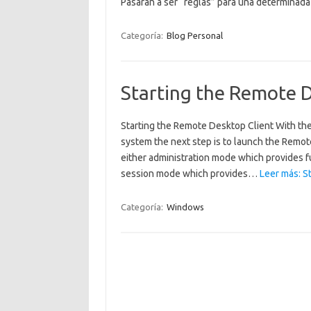
Pasarán a ser “reglas” para una determinada
Categoría:
Blog Personal
Starting the Remote D
Starting the Remote Desktop Client With th
system the next step is to launch the Remote
either administration mode which provides ful
session mode which provides…
Leer más: S
Categoría:
Windows