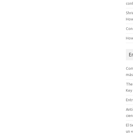
con
Shr
How
Conf
How
E
Com
más
The
Key
Entr
Anti
cien
El t
un «