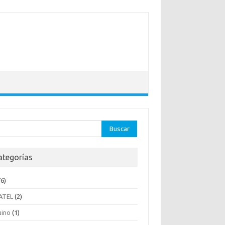
ar:
ategorías
6)
ATEL
(2)
uino
(1)