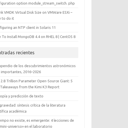
figuration option module_stream_switch. php
ink VMDK Virtual Disk Size on VMWare ESXi –
 to do it
iguring an NTP client in Solaris 11
 To Install MongoDB 4.4 on RHEL 8 | CentOS 8
ntradas recientes
pendio de los descubrimientos astronómicos
 importantes, 2016–2026
 2.8 Trillion Parameter Open-Source Giant: 5
 Takeaways from the Kimi K3 Report
opía y predicción de texto
gravedad: síntesis crítica de la literatura
tífica académica
iempo no existe, es emergente: 4 lecciones de
mini-universo» en el laboratorio