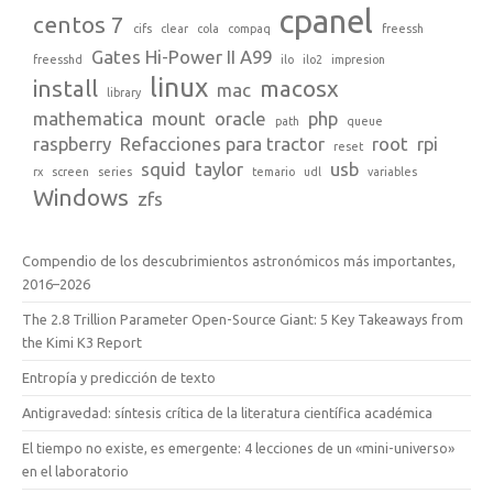
cpanel
centos 7
cifs
clear
cola
compaq
freessh
Gates Hi-Power II A99
freesshd
ilo
ilo2
impresion
linux
install
macosx
mac
library
mathematica
mount
oracle
php
path
queue
raspberry
Refacciones para tractor
root
rpi
reset
squid
taylor
usb
rx
screen
series
temario
udl
variables
Windows
zfs
Compendio de los descubrimientos astronómicos más importantes,
2016–2026
The 2.8 Trillion Parameter Open-Source Giant: 5 Key Takeaways from
the Kimi K3 Report
Entropía y predicción de texto
Antigravedad: síntesis crítica de la literatura científica académica
El tiempo no existe, es emergente: 4 lecciones de un «mini-universo»
en el laboratorio