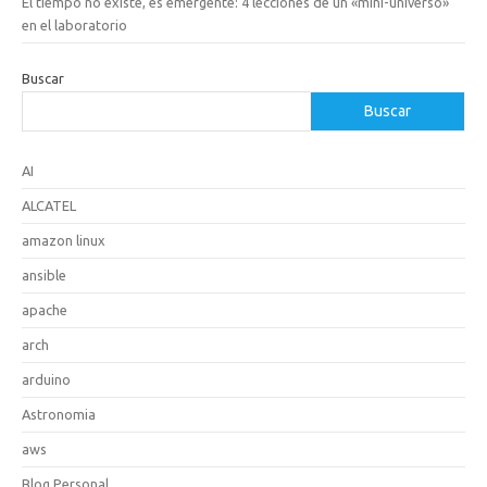
El tiempo no existe, es emergente: 4 lecciones de un «mini-universo»
en el laboratorio
Buscar
Buscar
AI
ALCATEL
amazon linux
ansible
apache
arch
arduino
Astronomia
aws
Blog Personal