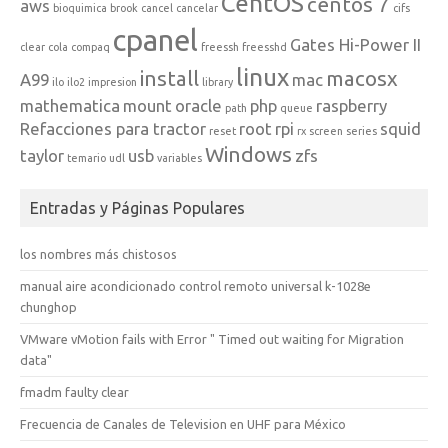
CentOS
centos 7
aws
bioquimica
brook
cancel
cancelar
cifs
cpanel
Gates Hi-Power II
clear
cola
compaq
freessh
freesshd
linux
install
macosx
A99
mac
ilo
ilo2
impresion
library
mathematica
mount
oracle
php
raspberry
path
queue
Refacciones para tractor
root
rpi
squid
reset
rx
screen
series
Windows
taylor
usb
zfs
temario
udl
variables
Entradas y Páginas Populares
los nombres más chistosos
manual aire acondicionado control remoto universal k-1028e
chunghop
VMware vMotion fails with Error " Timed out waiting for Migration
data"
fmadm faulty clear
Frecuencia de Canales de Television en UHF para México