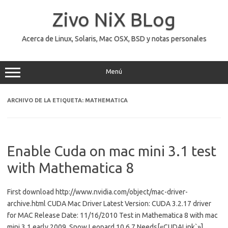
Saltar
al
Zivo NiX BLog
contenido
Acerca de Linux, Solaris, Mac OSX, BSD y notas personales
Menú
ARCHIVO DE LA ETIQUETA:
MATHEMATICA
Enable Cuda on mac mini 3.1 test
with Mathematica 8
First download http://www.nvidia.com/object/mac-driver-
archive.html CUDA Mac Driver Latest Version: CUDA 3.2.17 driver
for MAC Release Date: 11/16/2010 Test in Mathematica 8 with mac
mini 3.1 early 2009, Snow Leopard 10.6.7 Needs[«CUDALink`»]