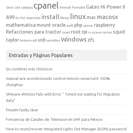
cpanel
Gates Hi-Power II
clear
cola
compaq
freessh
freesshd
linux
install
macosx
A99
mac
ilo
ilo2
impresion
library
mathematica
mount
oracle
php
raspberry
path
queue
Refacciones para tractor
root
rpi
squid
reset
rx
screen
series
Windows
taylor
usb
zfs
temario
udl
variables
Entradas y Páginas Populares
los nombres más chistosos
manual aire acondicionado control remoto universal k-1028e
chunghop
VMware vMotion fails with Error " Timed out waiting for Migration
data"
fmadm faulty clear
Frecuencia de Canales de Television en UHF para México
How to reset/recover Integrated Lights Out Manager (ILOM) password