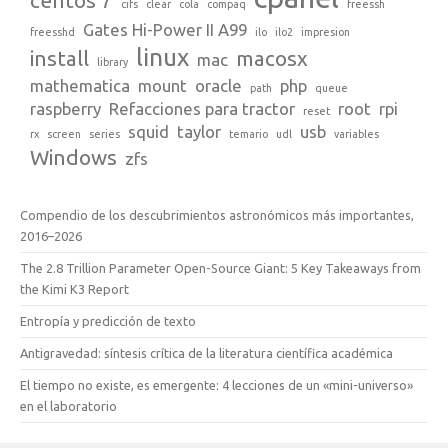
centos 7
cifs
clear
cola
compaq
freessh
Gates Hi-Power II A99
freesshd
ilo
ilo2
impresion
linux
install
macosx
mac
library
mathematica
mount
oracle
php
path
queue
raspberry
Refacciones para tractor
root
rpi
reset
squid
taylor
usb
rx
screen
series
temario
udl
variables
Windows
zfs
Compendio de los descubrimientos astronómicos más importantes,
2016–2026
The 2.8 Trillion Parameter Open-Source Giant: 5 Key Takeaways from
the Kimi K3 Report
Entropía y predicción de texto
Antigravedad: síntesis crítica de la literatura científica académica
El tiempo no existe, es emergente: 4 lecciones de un «mini-universo»
en el laboratorio