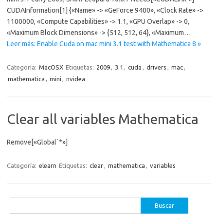
CUDAInformation[1] {«Name» -> «GeForce 9400», «Clock Rate» ->
1100000, «Compute Capabilities» -> 1.1, «GPU Overlap» -> 0,
«Maximum Block Dimensions» -> {512, 512, 64}, «Maximum…
Leer más: Enable Cuda on mac mini 3.1 test with Mathematica 8 »
Categoría:
MacOSX
Etiquetas:
2009
,
3.1
,
cuda
,
drivers
,
mac
,
mathematica
,
mini
,
nvidea
Clear all variables Mathematica
Remove[«Global`*»]
Categoría:
elearn
Etiquetas:
clear
,
mathematica
,
variables
Buscar: