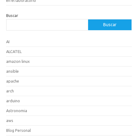
en el laboratorio
Buscar
Buscar
AI
ALCATEL
amazon linux
ansible
apache
arch
arduino
Astronomia
aws
Blog Personal