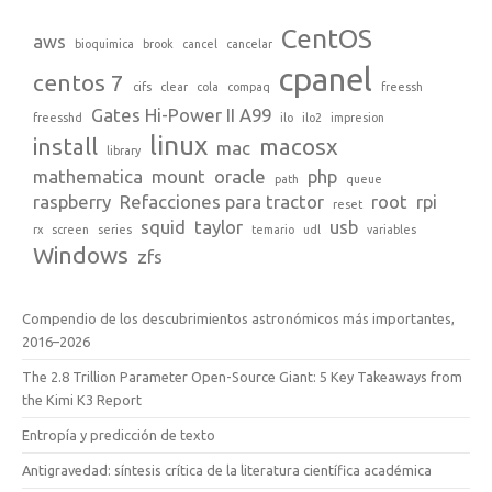
CentOS
aws
bioquimica
brook
cancel
cancelar
cpanel
centos 7
cifs
clear
cola
compaq
freessh
Gates Hi-Power II A99
freesshd
ilo
ilo2
impresion
linux
install
macosx
mac
library
mathematica
mount
oracle
php
path
queue
raspberry
Refacciones para tractor
root
rpi
reset
squid
taylor
usb
rx
screen
series
temario
udl
variables
Windows
zfs
Compendio de los descubrimientos astronómicos más importantes,
2016–2026
The 2.8 Trillion Parameter Open-Source Giant: 5 Key Takeaways from
the Kimi K3 Report
Entropía y predicción de texto
Antigravedad: síntesis crítica de la literatura científica académica