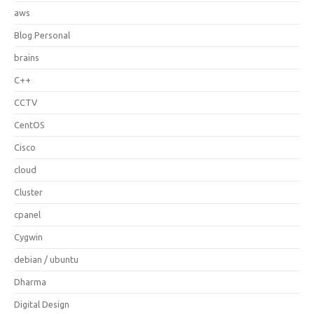
aws
Blog Personal
brains
C++
CCTV
CentOS
Cisco
cloud
Cluster
cpanel
Cygwin
debian / ubuntu
Dharma
Digital Design