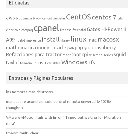
Etiquetas
CentOS
centos 7
aws
bioquimica
brook
cancel
cancelar
cifs
cpanel
Gates Hi-Power II
clear
cola
compaq
freessh
freesshd
linux
install
macosx
A99
mac
ilo
ilo2
impresion
library
mathematica
mount
oracle
php
raspberry
path
queue
Refacciones para tractor
root
rpi
squid
reset
rx
screen
series
Windows
taylor
usb
zfs
temario
udl
variables
Entradas y Páginas Populares
los nombres más chistosos
manual aire acondicionado control remoto universal k-1028e
chunghop
VMware vMotion fails with Error " Timed out waiting for Migration
data"
fmadm faulty clear