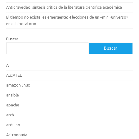
Antigravedad: síntesis crítica de la literatura científica académica
El tiempo no existe, es emergente: 4 lecciones de un «mini-universo»
en el laboratorio
Buscar
Buscar
AI
ALCATEL
amazon linux
ansible
apache
arch
arduino
Astronomia