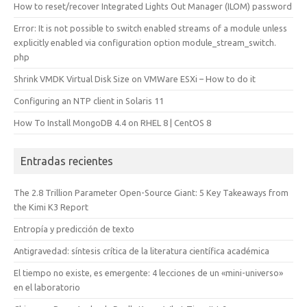
How to reset/recover Integrated Lights Out Manager (ILOM) password
Error: It is not possible to switch enabled streams of a module unless
explicitly enabled via configuration option module_stream_switch.
php
Shrink VMDK Virtual Disk Size on VMWare ESXi – How to do it
Configuring an NTP client in Solaris 11
How To Install MongoDB 4.4 on RHEL 8 | CentOS 8
Entradas recientes
The 2.8 Trillion Parameter Open-Source Giant: 5 Key Takeaways from
the Kimi K3 Report
Entropía y predicción de texto
Antigravedad: síntesis crítica de la literatura científica académica
El tiempo no existe, es emergente: 4 lecciones de un «mini-universo»
en el laboratorio