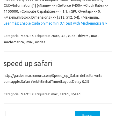
CUDAInformation[1] {«Name» -> «GeForce 9400», «Clock Rate» ->
1100000, «Compute Capabilities» -> 1.1, «GPU Overlap» -> 0,
«Maximum Block Dimensions» -> {512, 512, 64}, «Maximum…
Leer más: Enable Cuda on mac mini 3.1 test with Mathematica 8 »
Categoría:
MacOSX
Etiquetas:
2009
,
3.1
,
cuda
,
drivers
,
mac
,
mathematica
,
mini
,
nvidea
speed up safari
http://guides.macrumors.com/Speed_up_Safari defaults write
com.apple.Safari WebKitInitialTimedLayoutDelay 0.25
Categoría:
MacOSX
Etiquetas:
mac
,
safari
,
speed
Buscar: