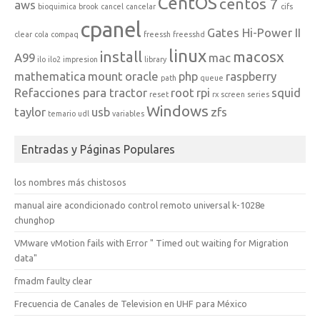
CentOS
centos 7
aws
bioquimica
brook
cancel
cancelar
cifs
cpanel
Gates Hi-Power II
clear
cola
compaq
freessh
freesshd
linux
install
macosx
A99
mac
ilo
ilo2
impresion
library
mathematica
mount
oracle
php
raspberry
path
queue
Refacciones para tractor
root
rpi
squid
reset
rx
screen
series
Windows
taylor
usb
zfs
temario
udl
variables
Entradas y Páginas Populares
los nombres más chistosos
manual aire acondicionado control remoto universal k-1028e
chunghop
VMware vMotion fails with Error " Timed out waiting for Migration
data"
fmadm faulty clear
Frecuencia de Canales de Television en UHF para México