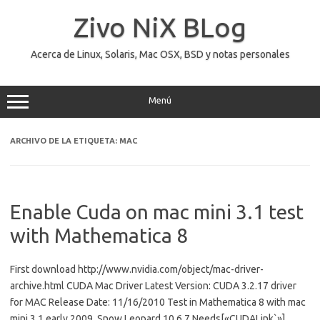
Saltar
al
Zivo NiX BLog
contenido
Acerca de Linux, Solaris, Mac OSX, BSD y notas personales
Menú
ARCHIVO DE LA ETIQUETA:
MAC
Enable Cuda on mac mini 3.1 test
with Mathematica 8
First download http://www.nvidia.com/object/mac-driver-
archive.html CUDA Mac Driver Latest Version: CUDA 3.2.17 driver
for MAC Release Date: 11/16/2010 Test in Mathematica 8 with mac
mini 3.1 early 2009, Snow Leopard 10.6.7 Needs[«CUDALink`»]