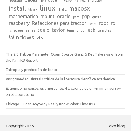
freesshd
ilo
ilo2
impresion
linux
install
macosx
mac
library
mathematica
mount
oracle
php
path
queue
raspberry
Refacciones para tractor
root
rpi
reset
squid
taylor
usb
rx
screen
series
temario
udl
variables
Windows
zfs
The 2.8 Trillion Parameter Open-Source Giant: 5 Key Takeaways from
the Kimi K3 Report
Entropía y predicción de texto
Antigravedad: síntesis crítica de la literatura científica académica
El tiempo no existe, es emergente: 4 lecciones de un «mini-universo»
en el laboratorio
Chicago – Does Anybody Really Know What Time It Is?
Copyright 2026
zivo blog