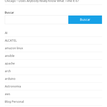
Chicago – Does Anybody Really Know What Time It Is?
Buscar
Buscar
AI
ALCATEL
amazon linux
ansible
apache
arch
arduino
Astronomia
aws
Blog Personal