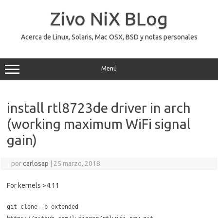
Saltar
al
Zivo NiX BLog
contenido
Acerca de Linux, Solaris, Mac OSX, BSD y notas personales
Menú
install rtl8723de driver in arch
(working maximum WiFi signal
gain)
por
carlosap
|
25 marzo, 2018
For kernels >4.11
git clone -b extended