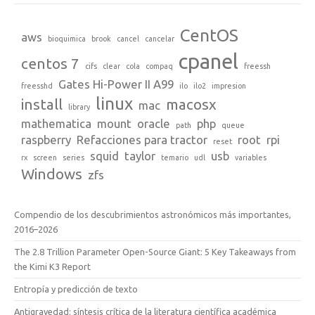
CentOS
aws
bioquimica
brook
cancel
cancelar
cpanel
centos 7
cifs
clear
cola
compaq
freessh
Gates Hi-Power II A99
freesshd
ilo
ilo2
impresion
linux
install
macosx
mac
library
mathematica
mount
oracle
php
path
queue
raspberry
Refacciones para tractor
root
rpi
reset
squid
taylor
usb
rx
screen
series
temario
udl
variables
Windows
zfs
Compendio de los descubrimientos astronómicos más importantes,
2016–2026
The 2.8 Trillion Parameter Open-Source Giant: 5 Key Takeaways from
the Kimi K3 Report
Entropía y predicción de texto
Antigravedad: síntesis crítica de la literatura científica académica