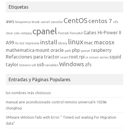
Etiquetas
CentOS
centos 7
aws
bioquimica
brook
cancel
cancelar
cifs
cpanel
Gates Hi-Power II
clear
cola
compaq
freessh
freesshd
linux
install
macosx
A99
mac
ilo
ilo2
impresion
library
mathematica
mount
oracle
php
raspberry
path
queue
Refacciones para tractor
root
rpi
squid
reset
rx
screen
series
Windows
taylor
usb
zfs
temario
udl
variables
Entradas y Páginas Populares
los nombres más chistosos
manual aire acondicionado control remoto universal k-1028e
chunghop
VMware vMotion fails with Error " Timed out waiting for Migration
data"