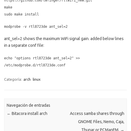
https://github.com/lwfinger/rtlwifi_new.git
make
sudo make install
modprobe -v rtl8723de ant_sel=2
ant_sel=2 shows the maximum WiFi signal gain. added below lines
in a separate conf file:
echo "options rtl8723de ant_sel=2" >>
/etc/modprobe.d/rtl8723de.conf
Categoría:
arch
linux
Navegación de entradas
←
Bitacora install arch
Access samba shares through
GNOME Files, Nemo, Caja,
Thunar or PCManFM,
→