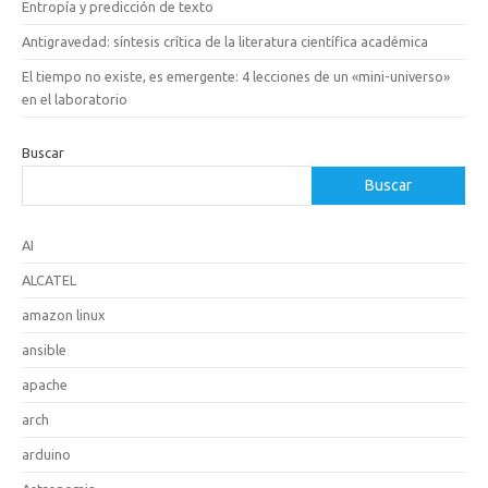
Entropía y predicción de texto
Antigravedad: síntesis crítica de la literatura científica académica
El tiempo no existe, es emergente: 4 lecciones de un «mini-universo»
en el laboratorio
Buscar
Buscar
AI
ALCATEL
amazon linux
ansible
apache
arch
arduino