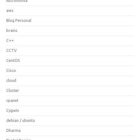
Astronomia
aws
Blog Personal
brains
C++
CCTV
CentOS
Cisco
cloud
Cluster
cpanel
Cygwin
debian / ubuntu
Dharma