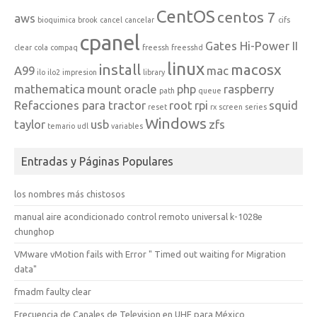
CentOS
centos 7
aws
bioquimica
brook
cancel
cancelar
cifs
cpanel
Gates Hi-Power II
clear
cola
compaq
freessh
freesshd
linux
install
macosx
A99
mac
ilo
ilo2
impresion
library
mathematica
mount
oracle
php
raspberry
path
queue
Refacciones para tractor
root
rpi
squid
reset
rx
screen
series
Windows
taylor
usb
zfs
temario
udl
variables
Entradas y Páginas Populares
los nombres más chistosos
manual aire acondicionado control remoto universal k-1028e
chunghop
VMware vMotion fails with Error " Timed out waiting for Migration
data"
fmadm faulty clear
Frecuencia de Canales de Television en UHF para México