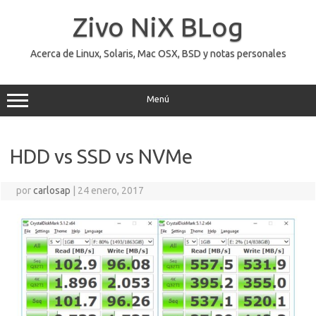
Saltar
al
Zivo NiX BLog
contenido
Acerca de Linux, Solaris, Mac OSX, BSD y notas personales
Menú
HDD vs SSD vs NVMe
por
carlosap
|
24 enero, 2017