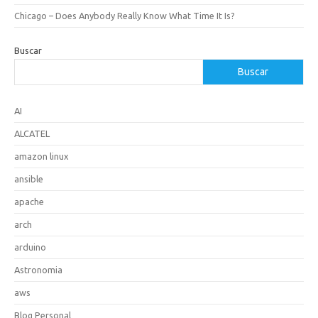
Chicago – Does Anybody Really Know What Time It Is?
Buscar
Buscar
AI
ALCATEL
amazon linux
ansible
apache
arch
arduino
Astronomia
aws
Blog Personal