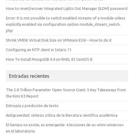
How to reset/recover Integrated Lights Out Manager (ILOM) password
Error: It is not possible to switch enabled streams of a module unless
explicitly enabled via configuration option module_stream_switch.
php
Shrink VMDK Virtual Disk Size on VMWare ESXi – How to do it
Configuring an NTP client in Solaris 11
How To Install MongoDB 4.4 on RHEL 8 | CentOS 8
Entradas recientes
The 2.8 Trillion Parameter Open-Source Giant: 5 Key Takeaways from
the Kimi K3 Report
Entropía y predicción de texto
Antigravedad: síntesis crítica de la literatura científica académica
El tiempo no existe, es emergente: 4 lecciones de un «mini-universo»
en el laboratorio