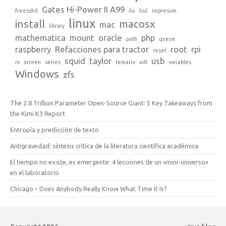
Gates Hi-Power II A99
freesshd
ilo
ilo2
impresion
linux
install
macosx
mac
library
mathematica
mount
oracle
php
path
queue
raspberry
Refacciones para tractor
root
rpi
reset
squid
taylor
usb
rx
screen
series
temario
udl
variables
Windows
zfs
The 2.8 Trillion Parameter Open-Source Giant: 5 Key Takeaways from
the Kimi K3 Report
Entropía y predicción de texto
Antigravedad: síntesis crítica de la literatura científica académica
El tiempo no existe, es emergente: 4 lecciones de un «mini-universo»
en el laboratorio
Chicago – Does Anybody Really Know What Time It Is?