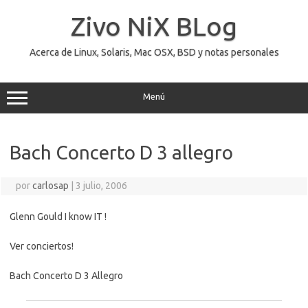
Saltar
al
Zivo NiX BLog
contenido
Acerca de Linux, Solaris, Mac OSX, BSD y notas personales
Menú
Bach Concerto D 3 allegro
por
carlosap
|
3 julio, 2006
Glenn Gould I know IT !
Ver conciertos!
Bach Concerto D 3 Allegro