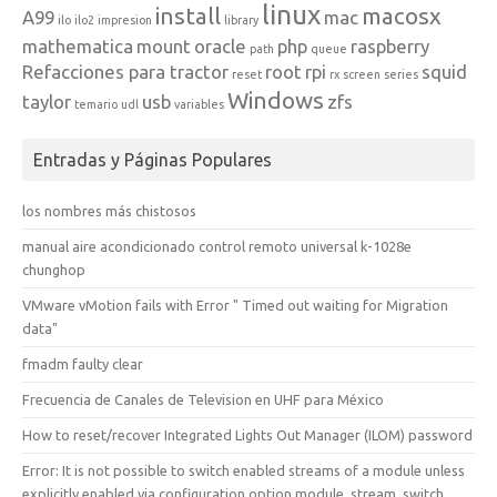
linux
install
macosx
A99
mac
ilo
ilo2
impresion
library
mathematica
mount
oracle
php
raspberry
path
queue
Refacciones para tractor
root
rpi
squid
reset
rx
screen
series
Windows
taylor
usb
zfs
temario
udl
variables
Entradas y Páginas Populares
los nombres más chistosos
manual aire acondicionado control remoto universal k-1028e
chunghop
VMware vMotion fails with Error " Timed out waiting for Migration
data"
fmadm faulty clear
Frecuencia de Canales de Television en UHF para México
How to reset/recover Integrated Lights Out Manager (ILOM) password
Error: It is not possible to switch enabled streams of a module unless
explicitly enabled via configuration option module_stream_switch.