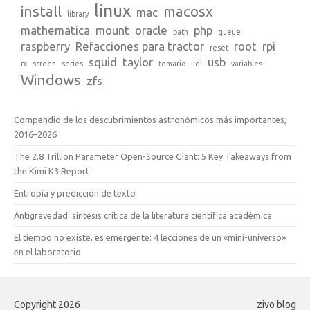
linux
install
macosx
mac
library
mathematica
mount
oracle
php
path
queue
raspberry
Refacciones para tractor
root
rpi
reset
squid
taylor
usb
rx
screen
series
temario
udl
variables
Windows
zfs
Compendio de los descubrimientos astronómicos más importantes,
2016–2026
The 2.8 Trillion Parameter Open-Source Giant: 5 Key Takeaways from
the Kimi K3 Report
Entropía y predicción de texto
Antigravedad: síntesis crítica de la literatura científica académica
El tiempo no existe, es emergente: 4 lecciones de un «mini-universo»
en el laboratorio
Copyright 2026
zivo blog