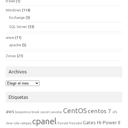
travel
(1)
Windows
(114)
Exchange
(3)
SQL Server
(33)
www
(11)
apache
(5)
Zonas
(21)
Archivos
Archivos
Etiquetas
CentOS
centos 7
aws
bioquimica
brook
cancel
cancelar
cifs
cpanel
Gates Hi-Power II
clear
cola
compaq
freessh
freesshd