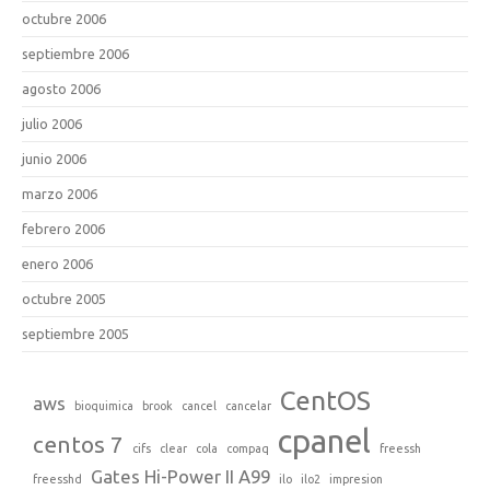
octubre 2006
septiembre 2006
agosto 2006
julio 2006
junio 2006
marzo 2006
febrero 2006
enero 2006
octubre 2005
septiembre 2005
CentOS
aws
bioquimica
brook
cancel
cancelar
cpanel
centos 7
cifs
clear
cola
compaq
freessh
Gates Hi-Power II A99
freesshd
ilo
ilo2
impresion