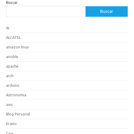
Buscar
Buscar
AI
ALCATEL
amazon linux
ansible
apache
arch
arduino
Astronomia
aws
Blog Personal
brains
C++