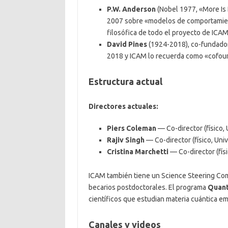
P.W. Anderson
(Nobel 1977, «More Is 
2007 sobre «modelos de comportamien
filosófica de todo el proyecto de ICAM
David Pines
(1924-2018), co-fundador,
2018 y ICAM lo recuerda como «cofoun
Estructura actual
Directores actuales:
Piers Coleman
— Co-director (físico,
Rajiv Singh
— Co-director (físico, Univ
Cristina Marchetti
— Co-director (fís
ICAM también tiene un Science Steering Com
becarios postdoctorales. El programa
Quan
científicos que estudian materia cuántica e
Canales y videos