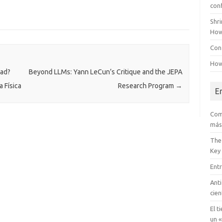
con
Shr
How
Conf
How
dad?
Beyond LLMs: Yann LeCun’s Critique and the JEPA
 Física
Research Program
→
E
Com
más
The
Key
Entr
Anti
cien
El t
un «