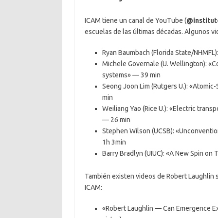
ICAM tiene un canal de YouTube (
@institu
escuelas de las últimas décadas. Algunos vi
Ryan Baumbach (Florida State/NHMFL):
Michele Governale (U. Wellington): «Co
systems» — 39 min
Seong Joon Lim (Rutgers U.): «Atomic-
min
Weiliang Yao (Rice U.): «Electric tran
— 26 min
Stephen Wilson (UCSB): «Unconvention
1h 3min
Barry Bradlyn (UIUC): «A New Spin on
También existen videos de Robert Laughlin 
ICAM:
«Robert Laughlin — Can Emergence Expl