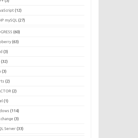
++
(3)
vaScript
(12)
HP mySQL
(27)
OGRESS
(60)
pberry
(63)
ud
(3)
R
(32)
h
(3)
rts
(2)
ACTOR
(2)
el
(1)
dows
(114)
xchange
(3)
QL Server
(33)