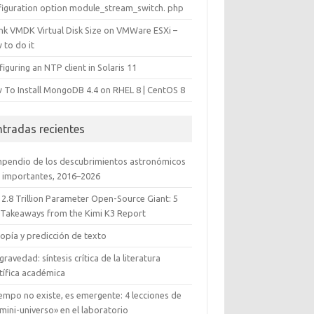
figuration option module_stream_switch. php
ink VMDK Virtual Disk Size on VMWare ESXi –
 to do it
iguring an NTP client in Solaris 11
 To Install MongoDB 4.4 on RHEL 8 | CentOS 8
ntradas recientes
pendio de los descubrimientos astronómicos
 importantes, 2016–2026
 2.8 Trillion Parameter Open-Source Giant: 5
 Takeaways from the Kimi K3 Report
opía y predicción de texto
gravedad: síntesis crítica de la literatura
tífica académica
iempo no existe, es emergente: 4 lecciones de
mini-universo» en el laboratorio