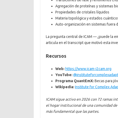
Transiciones de fase y fenómenos crít
Agregación de proteínas y sistemas bi
Propiedades de cristales líquidos
Materia topológica y estados cuántico
Auto-organización en sistemas fuera de
La pregunta central de ICAM — ¿puede la eme
articula en el transcript que motivó esta inve
Recursos
Web:
https://www.icam-i2cam.org
YouTube:
@instituteforcomplexadap
Programa QuantEmX:
Becas para jóv
Wikipedia:
Institute for Complex Ada
ICAM sigue activo en 2026 con 72 ramas int
el hogar institucional de una comunidad de 
más fundamental que las partes.