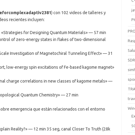
C
ja
teforcomplexadaptiv2381
) con 102 videos de talleres y
deos recientes incluyen:
P
PR
 «Strategies for Designing Quantum Materials» — 57 min
ntrol of zero-energy states in flakes of two-dimensional
Ras
Sal
Scale Investigation of Magnetochiral Tunneling Effect» — 31
SD
sport, low-energy spin excitations of Fe-based kagome magnet»
sim
spo
al charge correlations in new classes of kagome metals» —
TR
 Topological Quantum Chemistry» — 27 min
trav
Win
sobre emergencia que están relacionados con el entorno
E
S
ain Reality?» — 12 min 35 seg, canal Closer To Truth (28k