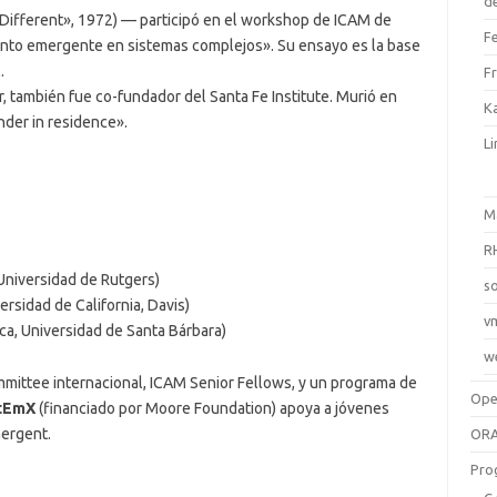
d
Different», 1972) — participó en el workshop de ICAM de
F
to emergente en sistemas complejos». Su ensayo es la base
.
F
 también fue co-fundador del Santa Fe Institute. Murió en
Ka
der in residence».
L
M
R
 Universidad de Rutgers)
so
ersidad de California, Davis)
v
ica, Universidad de Santa Bárbara)
w
mittee internacional, ICAM Senior Fellows, y un programa de
Op
tEmX
(financiado por Moore Foundation) apoya a jóvenes
mergent.
ORA
Pro