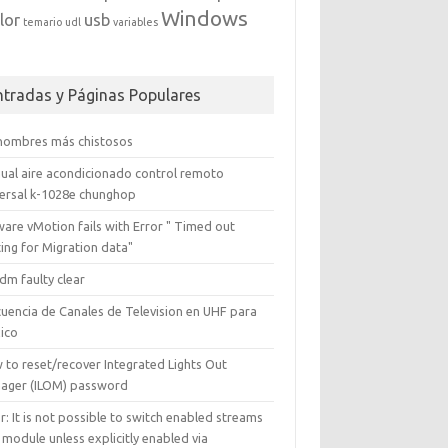
Windows
lor
usb
temario
udl
variables
ntradas y Páginas Populares
 nombres más chistosos
ual aire acondicionado control remoto
versal k-1028e chunghop
are vMotion fails with Error " Timed out
ing for Migration data"
dm faulty clear
cuencia de Canales de Television en UHF para
ico
 to reset/recover Integrated Lights Out
ager (ILOM) password
r: It is not possible to switch enabled streams
 module unless explicitly enabled via