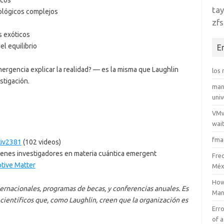
icos
tay
ológicos complejos
zfs
s exóticos
l equilibrio
E
rgencia explicar la realidad? — es la misma que Laughlin
los
stigación.
man
uni
VMw
wait
fma
tiv2381
(102 videos)
enes investigadores en materia cuántica emergent
Fre
ptive Matter
Méx
How
ernacionales, programas de becas, y conferencias anuales. Es
Man
científicos que, como Laughlin, creen que la organización es
Erro
of a