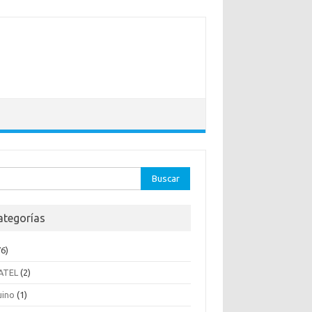
ar:
ategorías
6)
ATEL
(2)
uino
(1)