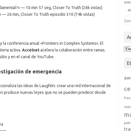
ww
amental?» — 10 min 57 seg, Closer To Truth (26k vistas)
a
— 26 min, Closer To Truth episodio 310 (74k vistas)
Zon
A
y la conferencia anual «Frontiers in Complex Systems». El
Arc
teria activa.
Accelnet
acelera la colaboración entre ramas.
itio y en el canal de YouTube.
E
vestigación de emergencia
aw
cionaliza las ideas de Laughlin: crear una red internacional de
ce
ión produce nuevas leyes que no se pueden predecir desde
free
impr
m
path
ra
tra