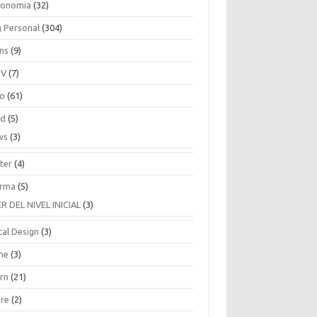
ronomia
(32)
g Personal
(304)
ins
(9)
TV
(7)
co
(61)
ud
(5)
ws
(3)
ter
(4)
rma
(5)
ER DEL NIVEL INICIAL
(3)
tal Design
(3)
ne
(3)
arn
(21)
are
(2)