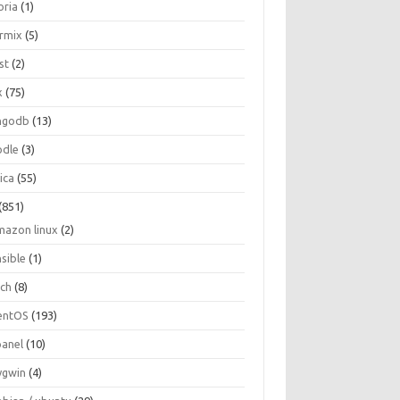
oria
(1)
ormix
(5)
st
(2)
x
(75)
ngodb
(13)
dle
(3)
ica
(55)
(851)
mazon linux
(2)
nsible
(1)
rch
(8)
entOS
(193)
panel
(10)
ygwin
(4)