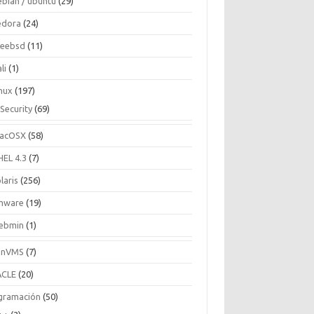
ebian / ubuntu
(29)
edora
(24)
reebsd
(11)
li
(1)
inux
(197)
Security
(69)
acOSX
(58)
HEL 4.3
(7)
laris
(256)
mware
(19)
ebmin
(1)
enVMS
(7)
CLE
(20)
gramación
(50)