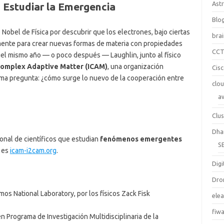
Ast
 Estudiar la Emergencia
Blo
 Nobel de Física por descubrir que los electrones, bajo ciertas
bra
ente para crear nuevas formas de materia con propiedades
CC
quel mismo año — o poco después — Laughlin, junto al físico
 Complex Adaptive Matter (ICAM)
, una organización
Cis
sma pregunta: ¿cómo surge lo nuevo de la cooperación entre
clo
a
Clus
Dha
onal de científicos que estudian
fenómenos emergentes
S
l es
icam-i2cam.org
.
Digi
Dro
os National Laboratory, por los físicos Zack Fisk
ele
fiw
en Programa de Investigación Multidisciplinaria de la