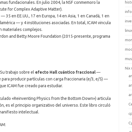
ramas fundacionales. En julio 2004, la NSF conmemoro la
hist
itute for Complex Adaptive Matter).
inf
— 35 en EE.UU., 17 en Europa, 14 en Asia, 1 en Canadá, 1 en
inve
damérica — y 4 instituciones asociadas. En total, ICAM vincula
n materiales complejos.
linu
rdon and Betty Moore Foundation (2015-presente, programa
mo
moo
mus
Nix
 Su trabajo sobre el
efecto Hall cuántico fraccional
—
a
ara producir partículas con carga fraccionaria (e/3, e/5) —
a
que ICAM fue creado para estudiar.
a
tulado «Reinventing Physics from the Bottom Down») articula
C
n, es el principio organizativo del universo. Este libro circuló
nifiesto intelectual.
c
C
CAM: