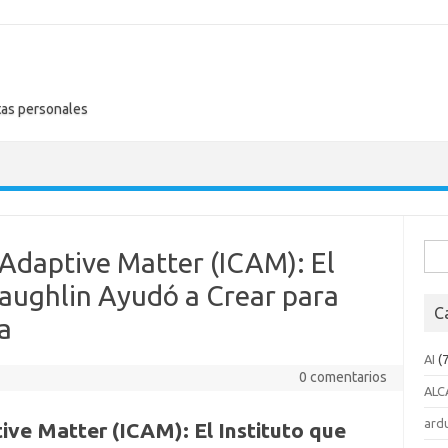
tas personales
Busc
 Adaptive Matter (ICAM): El
Laughlin Ayudó a Crear para
C
a
AI
(7
0 comentarios
ALC
ard
ive Matter (ICAM): El Instituto que