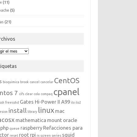
w
(11)
pache
(5)
as
(21)
rchivos
hivos
tiquetas
CentOS
s
bioquimica
brook
cancel
cancelar
cpanel
ntos 7
cifs
clear
cola
compaq
Gates Hi-Power II A99
ssh
freesshd
ilo
ilo2
linux
install
mac
esion
library
acosx
mathematica
mount
oracle
php
raspberry
Refacciones para
queue
ctor
root
rpi
squid
reset
rx
screen
series