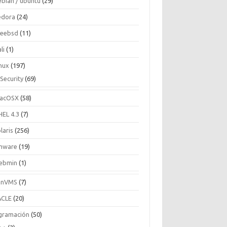
ebian / ubuntu
(29)
edora
(24)
reebsd
(11)
li
(1)
inux
(197)
Security
(69)
acOSX
(58)
HEL 4.3
(7)
laris
(256)
mware
(19)
ebmin
(1)
enVMS
(7)
CLE
(20)
gramación
(50)