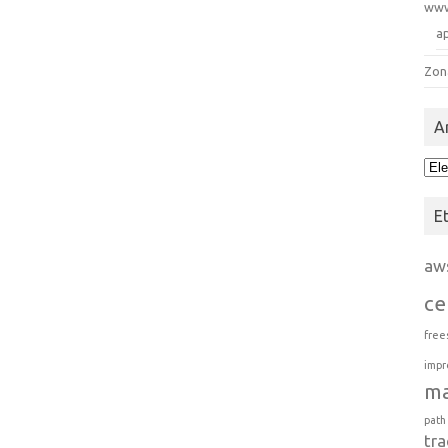
ww
a
Zon
A
Arc
E
aw
ce
free
impr
m
path
tra