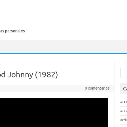
tas personales
Busc
d Johnny (1982)
0 comentarios
C
AI
(7
ALC
ard