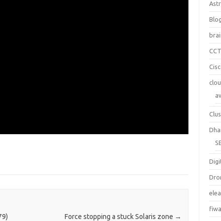
Ast
Blo
bra
CC
Cis
clo
a
Clus
Dha
S
Digi
Dro
ele
fiw
79)
Force stopping a stuck Solaris zone
→