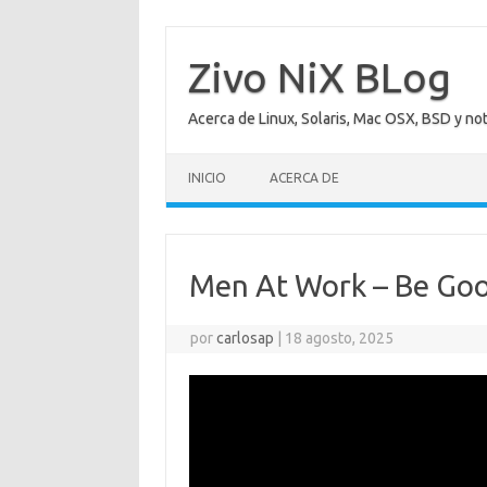
Saltar
al
contenido
Zivo NiX BLog
Acerca de Linux, Solaris, Mac OSX, BSD y no
INICIO
ACERCA DE
Men At Work – Be Goo
por
carlosap
|
18 agosto, 2025