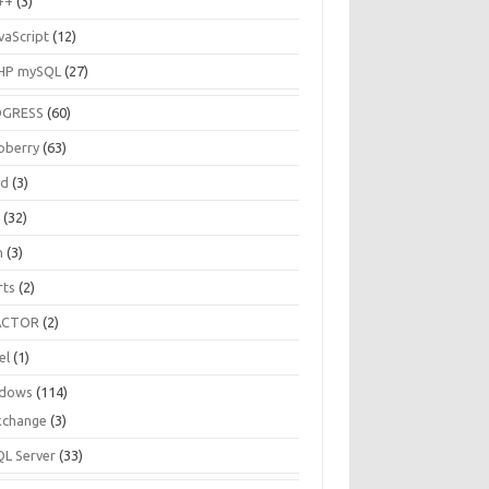
++
(3)
vaScript
(12)
HP mySQL
(27)
OGRESS
(60)
pberry
(63)
ud
(3)
R
(32)
h
(3)
rts
(2)
ACTOR
(2)
el
(1)
dows
(114)
xchange
(3)
QL Server
(33)