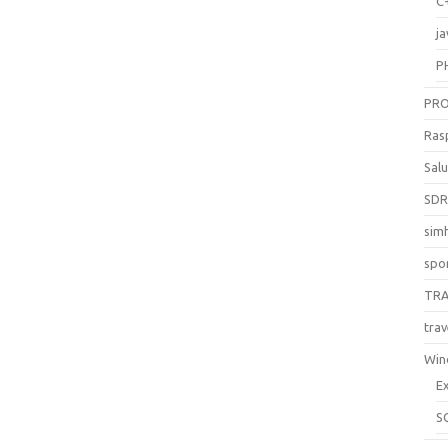
C
ja
P
PR
Ras
Sal
SD
sim
spo
TR
trav
Win
E
S