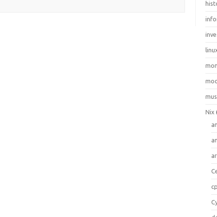
hist
inf
inve
linu
mo
moo
mus
Nix
a
a
a
C
c
C