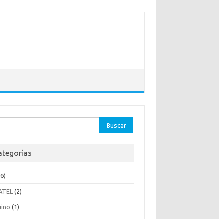
ar:
ategorías
6)
ATEL
(2)
uino
(1)