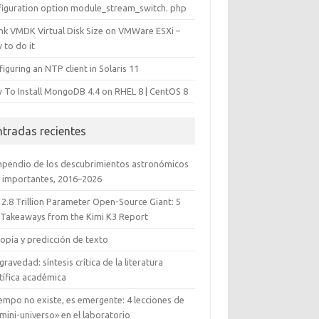
figuration option module_stream_switch. php
ink VMDK Virtual Disk Size on VMWare ESXi –
 to do it
iguring an NTP client in Solaris 11
 To Install MongoDB 4.4 on RHEL 8 | CentOS 8
ntradas recientes
pendio de los descubrimientos astronómicos
 importantes, 2016–2026
 2.8 Trillion Parameter Open-Source Giant: 5
 Takeaways from the Kimi K3 Report
opía y predicción de texto
gravedad: síntesis crítica de la literatura
tífica académica
iempo no existe, es emergente: 4 lecciones de
mini-universo» en el laboratorio