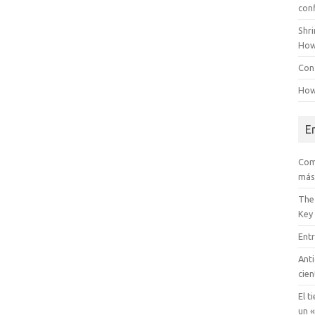
con
Shr
How
Conf
How
E
Com
más
The
Key
Entr
Anti
cien
El t
un «