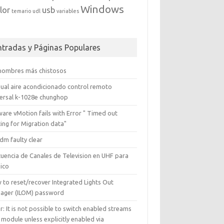
Windows
lor
usb
temario
udl
variables
ntradas y Páginas Populares
 nombres más chistosos
ual aire acondicionado control remoto
versal k-1028e chunghop
are vMotion fails with Error " Timed out
ing for Migration data"
dm faulty clear
cuencia de Canales de Television en UHF para
ico
 to reset/recover Integrated Lights Out
ager (ILOM) password
r: It is not possible to switch enabled streams
 module unless explicitly enabled via