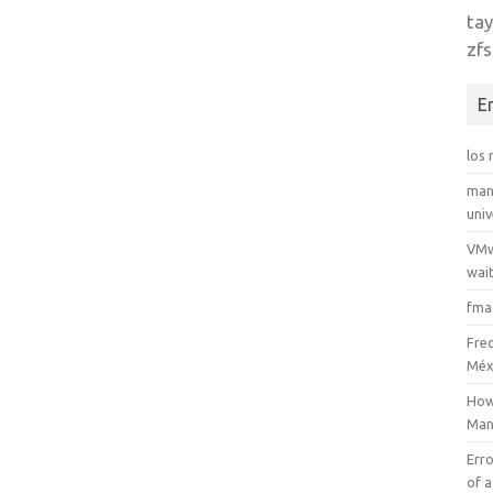
tay
zfs
E
los
man
uni
VMw
wait
fma
Fre
Méx
How
Man
Erro
of a