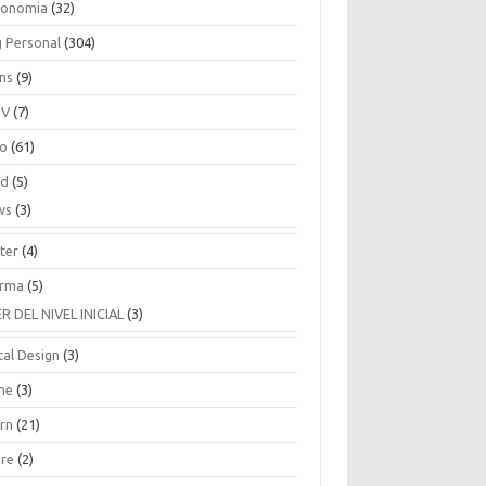
ronomia
(32)
g Personal
(304)
ins
(9)
TV
(7)
co
(61)
ud
(5)
ws
(3)
ter
(4)
rma
(5)
ER DEL NIVEL INICIAL
(3)
tal Design
(3)
ne
(3)
arn
(21)
are
(2)