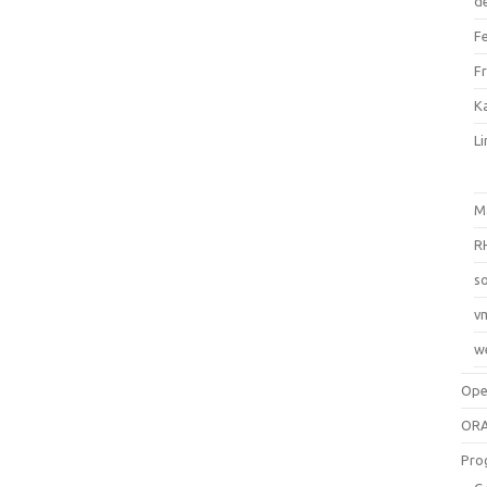
d
F
F
Ka
L
M
R
so
v
w
Op
ORA
Pro