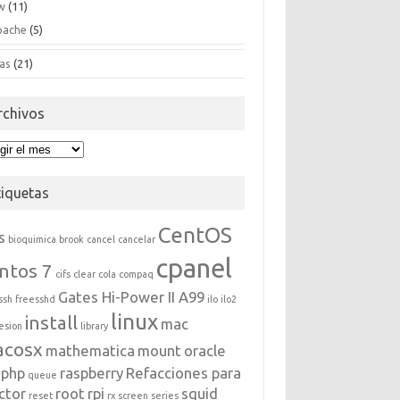
w
(11)
pache
(5)
as
(21)
rchivos
hivos
tiquetas
CentOS
s
bioquimica
brook
cancel
cancelar
cpanel
ntos 7
cifs
clear
cola
compaq
Gates Hi-Power II A99
ssh
freesshd
ilo
ilo2
linux
install
mac
esion
library
acosx
mathematica
mount
oracle
php
raspberry
Refacciones para
queue
ctor
root
rpi
squid
reset
rx
screen
series