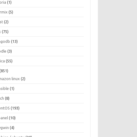
oria
(1)
ormix
(5)
st
(2)
x
(75)
ngodb
(13)
dle
(3)
ica
(55)
(851)
mazon linux
(2)
nsible
(1)
rch
(8)
entOS
(193)
panel
(10)
ygwin
(4)