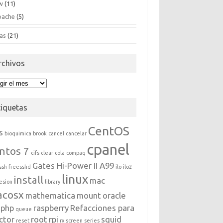
w
(11)
pache
(5)
as
(21)
rchivos
hivos
tiquetas
CentOS
s
bioquimica
brook
cancel
cancelar
cpanel
ntos 7
cifs
clear
cola
compaq
Gates Hi-Power II A99
ssh
freesshd
ilo
ilo2
linux
install
mac
esion
library
acosx
mathematica
mount
oracle
php
raspberry
Refacciones para
queue
ctor
root
rpi
squid
reset
rx
screen
series