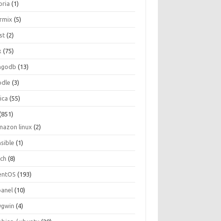
oria
(1)
ormix
(5)
st
(2)
x
(75)
ngodb
(13)
dle
(3)
ica
(55)
(851)
mazon linux
(2)
nsible
(1)
rch
(8)
entOS
(193)
panel
(10)
ygwin
(4)