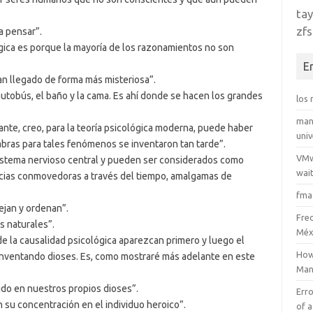
tay
zfs
a pensar”.
ógica es porque la mayoría de los razonamientos no son
E
n llegado de forma más misteriosa”.
utobús, el baño y la cama. Es ahí donde se hacen los grandes
los
man
tante, creo, para la teoría psicológica moderna, puede haber
uni
abras para tales fenómenos se inventaron tan tarde”.
VMw
sistema nervioso central y pueden ser considerados como
wait
ncias conmovedoras a través del tiempo, amalgamas de
fma
ejan y ordenan”.
Fre
s naturales”.
Méx
e la causalidad psicológica aparezcan primero y luego el
How
 inventando dioses. Es, como mostraré más adelante en este
Man
ido en nuestros propios dioses”.
Erro
n su concentración en el individuo heroico”.
of a