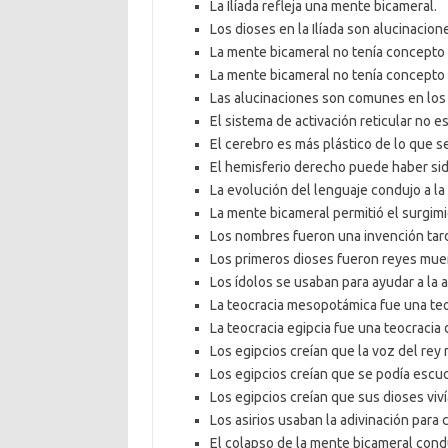
La Ilíada refleja una mente bicameral.
Los dioses en la Ilíada son alucinacion
La mente bicameral no tenía concepto d
La mente bicameral no tenía concepto 
Las alucinaciones son comunes en los
El sistema de activación reticular no es
El cerebro es más plástico de lo que s
El hemisferio derecho puede haber sido
La evolución del lenguaje condujo a la
La mente bicameral permitió el surgimie
Los nombres fueron una invención tard
Los primeros dioses fueron reyes mue
Los ídolos se usaban para ayudar a la a
La teocracia mesopotámica fue una teo
La teocracia egipcia fue una teocracia 
Los egipcios creían que la voz del rey
Los egipcios creían que se podía escuc
Los egipcios creían que sus dioses viví
Los asirios usaban la adivinación para
El colapso de la mente bicameral conduj