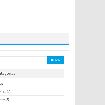
ar:
ategorías
6)
ATEL
(2)
uino
(1)