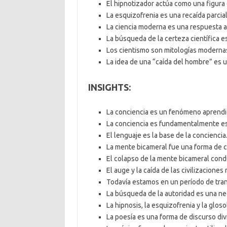
El hipnotizador actúa como una figura 
La esquizofrenia es una recaída parcial
La ciencia moderna es una respuesta a
La búsqueda de la certeza científica e
Los cientismo son mitologías moderna
La idea de una “caída del hombre” es u
INSIGHTS:
La conciencia es un fenómeno aprendid
La conciencia es fundamentalmente esp
El lenguaje es la base de la conciencia
La mente bicameral fue una forma de co
El colapso de la mente bicameral condujo
El auge y la caída de las civilizaciones
Todavía estamos en un período de trans
La búsqueda de la autoridad es una n
La hipnosis, la esquizofrenia y la glos
La poesía es una forma de discurso div