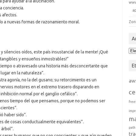
 para ayudar a la alucinación.
ww
a conciencia.
a
s afectos.
ado a nuevas formas de razonamiento moral.
Zon
A
Arc
y silencios oídos, este país insustancial de la mente! ¡Qué
ntangibles y ensueños inmostrables!”
E
iempo o atravesado una historia más desconcertante que
 lugar en la naturaleza”.
tra agonía, no la del gusano; su retorcimiento es un
aw
nervios motores en el extremo trasero disparando en
ce
nhibición normal por el ganglio cefálico”.
 menos tiempo del que pensamos, porque no podemos ser
free
cientes”.
impr
ó haber sido”.
m
es de cosas conductualmente equivalentes”.
path
 árbol”.
tra
ir seres humanos que no son conscientes y que aún pueden