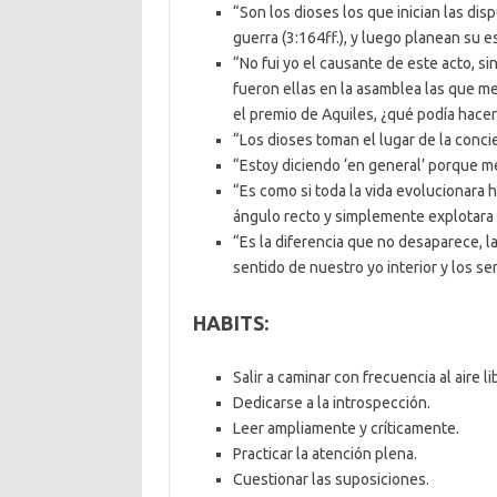
“Son los dioses los que inician las di
guerra (3:164ff.), y luego planean su es
“No fui yo el causante de este acto, sin
fueron ellas en la asamblea las que me
el premio de Aquiles, ¿qué podía hacer
“Los dioses toman el lugar de la conci
“Estoy diciendo ‘en general’ porque 
“Es como si toda la vida evolucionara 
ángulo recto y simplemente explotara 
“Es la diferencia que no desaparece, l
sentido de nuestro yo interior y los s
HABITS:
Salir a caminar con frecuencia al aire li
Dedicarse a la introspección.
Leer ampliamente y críticamente.
Practicar la atención plena.
Cuestionar las suposiciones.