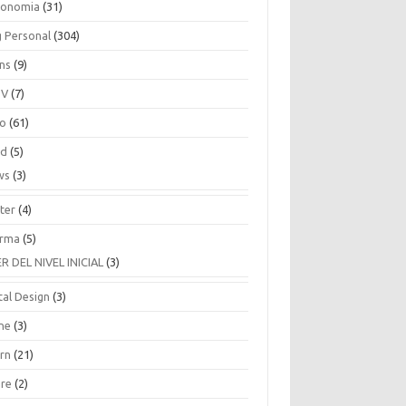
ronomia
(31)
g Personal
(304)
ins
(9)
TV
(7)
co
(61)
ud
(5)
ws
(3)
ter
(4)
rma
(5)
ER DEL NIVEL INICIAL
(3)
tal Design
(3)
ne
(3)
arn
(21)
are
(2)