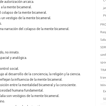
C
de autorización arcaica.
 a la mente bicameral.
ja
l colapso de la mente bicameral.
P
s un vestigio de la mente bicameral.
s.
PR
na narración del colapso de la mente bicameral.
Ras
Sal
SD
o, no innato.
sim
acial y analógica.
spo
.
ntrol social.
TR
 al desarrollo de la conciencia, la religión y la ciencia.
trav
 reflejan la influencia de la mente bicameral.
ición entre la mentalidad bicameral y la consciente.
Win
ecesidad humana fundamental.
E
olalia son vestigios de la mente bicameral.
S
ino.