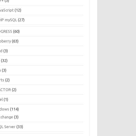
++
(3)
vaScript
(12)
HP mySQL
(27)
OGRESS
(60)
pberry
(63)
ud
(3)
R
(32)
h
(3)
rts
(2)
ACTOR
(2)
el
(1)
dows
(114)
xchange
(3)
QL Server
(33)