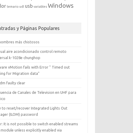
Windows
lor
usb
temario
udl
variables
ntradas y Páginas Populares
 nombres más chistosos
ual aire acondicionado control remoto
versal k-1028e chunghop
are vMotion fails with Error " Timed out
ing for Migration data"
dm faulty clear
cuencia de Canales de Television en UHF para
ico
 to reset/recover Integrated Lights Out
ager (ILOM) password
r: It is not possible to switch enabled streams
 module unless explicitly enabled via