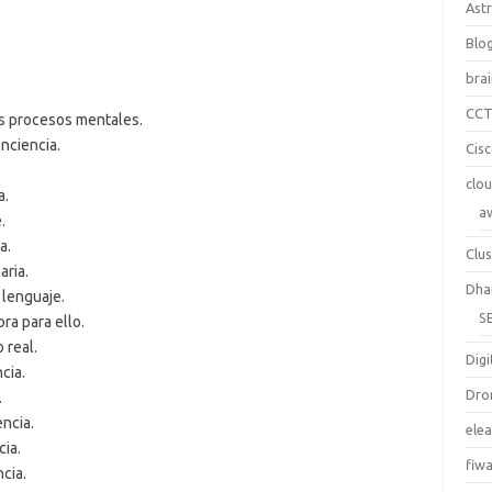
Ast
Blo
bra
CC
os procesos mentales.
nciencia.
Cis
clo
a.
a
.
a.
Clus
aria.
Dha
 lenguaje.
S
ra para ello.
 real.
Digi
cia.
Dro
.
ncia.
ele
ia.
fiw
cia.