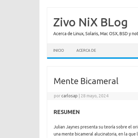
Saltar
al
contenido
Zivo NiX BLog
Acerca de Linux, Solaris, Mac OSX, BSD y no
INICIO
ACERCA DE
Mente Bicameral
por
carlosap
|
28 mayo, 2024
RESUMEN
Julian Jaynes presenta su teoría sobre el or
una mente bicameral alucinatoria, en la qu