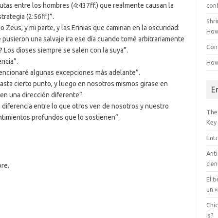
sputas entre los hombres (4:437ff.) que realmente causan la
con
trategia (2:56ff.)”.
Shr
o Zeus, y mi parte, y las Erinias que caminan en la oscuridad:
How
 pusieron una salvaje ira ese día cuando tomé arbitrariamente
Conf
? Los dioses siempre se salen con la suya”.
encia”.
How
mencionaré algunas excepciones más adelante”.
hasta cierto punto, y luego en nosotros mismos girase en
E
en una dirección diferente”.
a diferencia entre lo que otros ven de nosotros y nuestro
The
entimientos profundos que lo sostienen”.
Key
Entr
Anti
cien
bre.
El t
un «
Chi
Is?