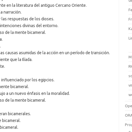
d
nte en la literatura del antiguo Cercano Oriente.
F
a narración.
r las respuestas de los dioses.
F
 intenciones divinas del entorno.
Ka
so de la mente bicameral.
L
a.
.
as causas asumidas de la acción en un período de transición.
M
nte que la Ilíada.
te.
R
so
 influenciado por los egipcios.
v
mente bicameral.
jo a un nuevo énfasis en la moralidad.
w
so de la mente bicameral.
Op
eran bicamerales.
ORA
e bicameral.
Pro
 bicameral.