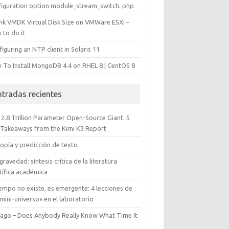
figuration option module_stream_switch. php
ink VMDK Virtual Disk Size on VMWare ESXi –
 to do it
iguring an NTP client in Solaris 11
 To Install MongoDB 4.4 on RHEL 8 | CentOS 8
ntradas recientes
 2.8 Trillion Parameter Open-Source Giant: 5
 Takeaways from the Kimi K3 Report
opía y predicción de texto
gravedad: síntesis crítica de la literatura
tífica académica
iempo no existe, es emergente: 4 lecciones de
mini-universo» en el laboratorio
cago – Does Anybody Really Know What Time It