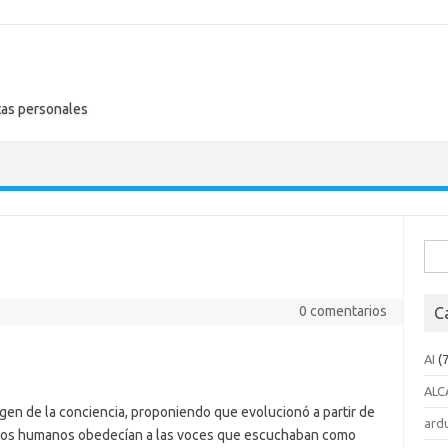
tas personales
Busc
0 comentarios
C
AI
(7
ALC
igen de la conciencia, proponiendo que evolucionó a partir de
ard
e los humanos obedecían a las voces que escuchaban como