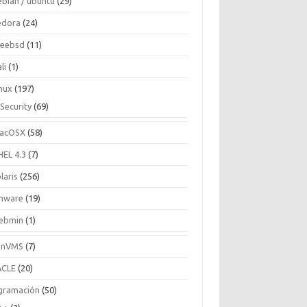
ebian / ubuntu
(29)
edora
(24)
reebsd
(11)
li
(1)
inux
(197)
Security
(69)
acOSX
(58)
HEL 4.3
(7)
laris
(256)
mware
(19)
ebmin
(1)
enVMS
(7)
CLE
(20)
gramación
(50)