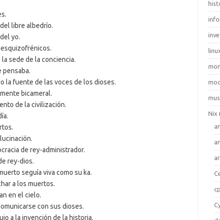
hist
es.
inf
el libre albedrío.
inve
del yo.
 esquizofrénicos.
linu
 la sede de la conciencia.
mo
e pensaba.
 la fuente de las voces de los dioses.
moo
 mente bicameral.
mus
nto de la civilización.
Nix
ía.
a
rtos.
lucinación.
a
cracia de rey-administrador.
a
de rey-dios.
 muerto seguía viva como su ka.
C
har a los muertos.
c
an en el cielo.
C
 comunicarse con sus dioses.
o a la invención de la historia.