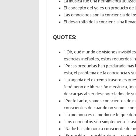
La música fue una herramienta utilizada
El concepto del yo es un producto de l
Las emociones son la conciencia de lo
El desarrollo de la conciencia ha llev
QUOTES:
“¡Oh, qué mundo de visiones invisibles 
esencias inefables, estos recuerdos i
“Pocas preguntas han perdurado más t
esta, el problema de la conciencia y su
“La agonía del extremo trasero es nues
fenómeno de liberación mecánica, los 
descargas al ser desconectados de su i
“Por lo tanto, somos conscientes de
conscientes de cuándo no somos cons
“La memoria es el medio de lo que debi
“Los conceptos son simplemente clas
“Nadie ha sido nunca consciente de un
“Es posible — posible, digo — conceb