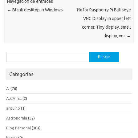
Navegación de entradas
←
Blank desktop in Windows
fix for Raspberry Pi Bullseye
VNC Display in upper left
corner. Tiny display, small
display, vnc
→
Buscar:
Categorías
AI
(76)
ALCATEL
(2)
arduino
(1)
Astronomia
(32)
Blog Personal
(304)
brains
(9)