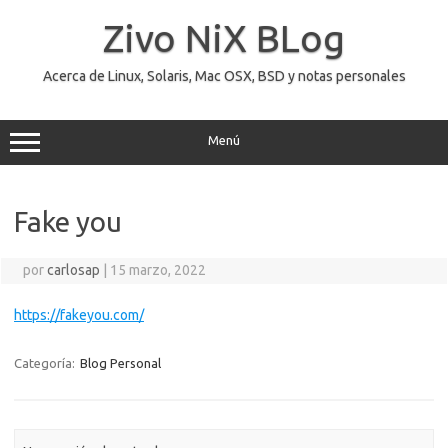
Saltar
al
Zivo NiX BLog
contenido
Acerca de Linux, Solaris, Mac OSX, BSD y notas personales
Menú
Fake you
por
carlosap
|
15 marzo, 2022
https://fakeyou.com/
Categoría:
Blog Personal