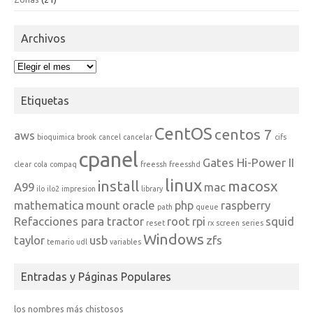
Archivos
Archivos
Etiquetas
CentOS
centos 7
aws
bioquimica
brook
cancel
cancelar
cifs
cpanel
Gates Hi-Power II
clear
cola
compaq
freessh
freesshd
linux
install
macosx
A99
mac
ilo
ilo2
impresion
library
mathematica
mount
oracle
php
raspberry
path
queue
Refacciones para tractor
root
rpi
squid
reset
rx
screen
series
Windows
taylor
usb
zfs
temario
udl
variables
Entradas y Páginas Populares
los nombres más chistosos