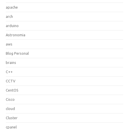
apache
arch
arduino
Astronomia
aws
Blog Personal
brains
C++
CCTV
CentOS
Cisco
cloud
Cluster
cpanel