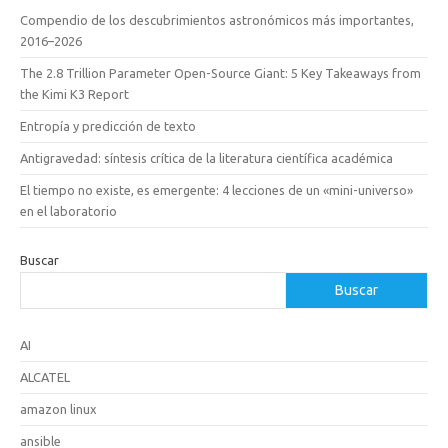
Compendio de los descubrimientos astronómicos más importantes,
2016–2026
The 2.8 Trillion Parameter Open-Source Giant: 5 Key Takeaways from
the Kimi K3 Report
Entropía y predicción de texto
Antigravedad: síntesis crítica de la literatura científica académica
El tiempo no existe, es emergente: 4 lecciones de un «mini-universo»
en el laboratorio
Buscar
Buscar
AI
ALCATEL
amazon linux
ansible