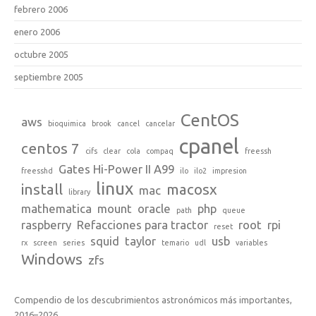
febrero 2006
enero 2006
octubre 2005
septiembre 2005
CentOS
aws
bioquimica
brook
cancel
cancelar
cpanel
centos 7
cifs
clear
cola
compaq
freessh
Gates Hi-Power II A99
freesshd
ilo
ilo2
impresion
linux
install
macosx
mac
library
mathematica
mount
oracle
php
path
queue
raspberry
Refacciones para tractor
root
rpi
reset
squid
taylor
usb
rx
screen
series
temario
udl
variables
Windows
zfs
Compendio de los descubrimientos astronómicos más importantes,
2016–2026