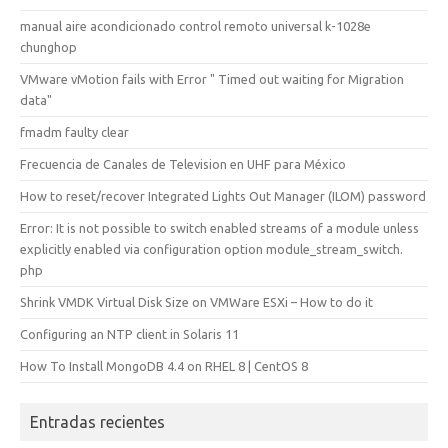
manual aire acondicionado control remoto universal k-1028e
chunghop
VMware vMotion fails with Error " Timed out waiting for Migration
data"
fmadm faulty clear
Frecuencia de Canales de Television en UHF para México
How to reset/recover Integrated Lights Out Manager (ILOM) password
Error: It is not possible to switch enabled streams of a module unless
explicitly enabled via configuration option module_stream_switch.
php
Shrink VMDK Virtual Disk Size on VMWare ESXi – How to do it
Configuring an NTP client in Solaris 11
How To Install MongoDB 4.4 on RHEL 8 | CentOS 8
Entradas recientes