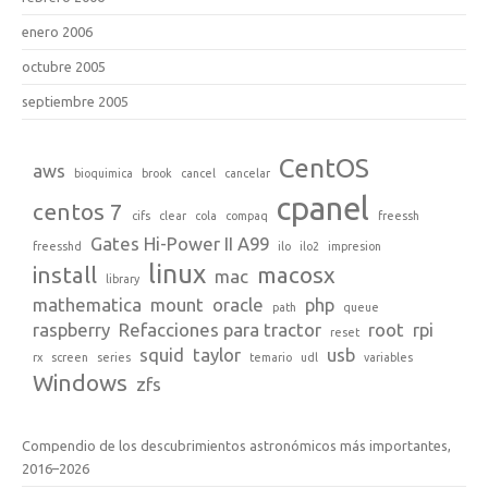
enero 2006
octubre 2005
septiembre 2005
CentOS
aws
bioquimica
brook
cancel
cancelar
cpanel
centos 7
cifs
clear
cola
compaq
freessh
Gates Hi-Power II A99
freesshd
ilo
ilo2
impresion
linux
install
macosx
mac
library
mathematica
mount
oracle
php
path
queue
raspberry
Refacciones para tractor
root
rpi
reset
squid
taylor
usb
rx
screen
series
temario
udl
variables
Windows
zfs
Compendio de los descubrimientos astronómicos más importantes,
2016–2026