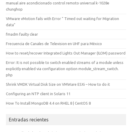
manual aire acondicionado control remoto universal k-1028e
chunghop
VMware vMotion fails with Error " Timed out waiting for Migration
data"
fmadm faulty clear
Frecuencia de Canales de Television en UHF para México
How to reset/recover Integrated Lights Out Manager (ILOM) password
Error: It is not possible to switch enabled streams of a module unless
explicitly enabled via configuration option module_stream_switch.
php
Shrink VMDK Virtual Disk Size on VMWare ESXi – How to do it
Configuring an NTP client in Solaris 11
How To Install MongoDB 4.4 on RHEL 8 | CentOS 8
Entradas recientes