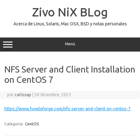
Saltar
al
Zivo NiX BLog
contenido
Acerca de Linux, Solaris, Mac OSX, BSD y notas personales
Menú
NFS Server and Client Installation
on CentOS 7
por
carlosap
|
30 diciembre, 2021
https://www.howtoforge.com/nfs-server-and-client-on-centos-7
Categoría:
CentOS