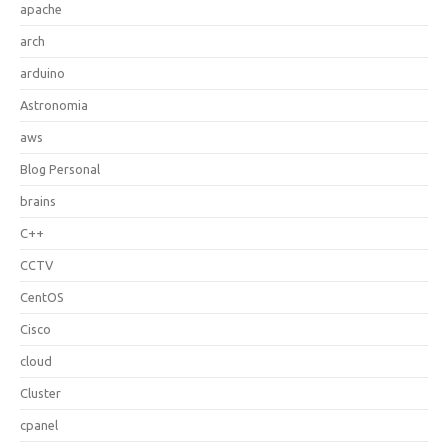
apache
arch
arduino
Astronomia
aws
Blog Personal
brains
C++
CCTV
CentOS
Cisco
cloud
Cluster
cpanel