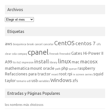
Archivos
Archivos
Etiquetas
CentOS
centos 7
aws
bioquimica
brook
cancel
cancelar
cifs
cpanel
Gates Hi-Power II
clear
cola
compaq
freessh
freesshd
linux
install
macosx
A99
mac
ilo
ilo2
impresion
library
mathematica
mount
oracle
php
raspberry
path
queue
Refacciones para tractor
root
rpi
squid
reset
rx
screen
series
Windows
taylor
usb
zfs
temario
udl
variables
Entradas y Páginas Populares
los nombres más chistosos