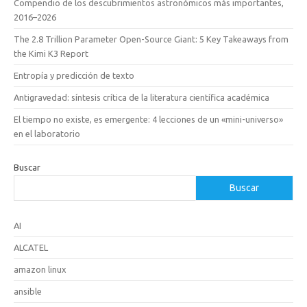
Compendio de los descubrimientos astronómicos más importantes,
2016–2026
The 2.8 Trillion Parameter Open-Source Giant: 5 Key Takeaways from
the Kimi K3 Report
Entropía y predicción de texto
Antigravedad: síntesis crítica de la literatura científica académica
El tiempo no existe, es emergente: 4 lecciones de un «mini-universo»
en el laboratorio
Buscar
Buscar
AI
ALCATEL
amazon linux
ansible