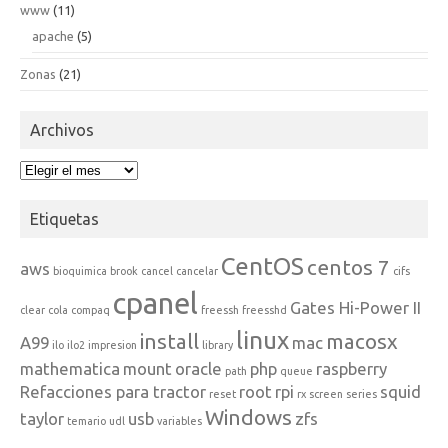
www
(11)
apache
(5)
Zonas
(21)
Archivos
Archivos
Etiquetas
CentOS
centos 7
aws
bioquimica
brook
cancel
cancelar
cifs
cpanel
Gates Hi-Power II
clear
cola
compaq
freessh
freesshd
linux
install
macosx
A99
mac
ilo
ilo2
impresion
library
mathematica
mount
oracle
php
raspberry
path
queue
Refacciones para tractor
root
rpi
squid
reset
rx
screen
series
Windows
taylor
usb
zfs
temario
udl
variables