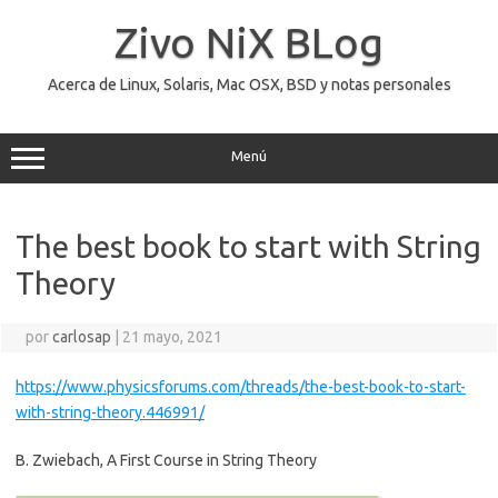
Saltar
al
Zivo NiX BLog
contenido
Acerca de Linux, Solaris, Mac OSX, BSD y notas personales
Menú
The best book to start with String
Theory
por
carlosap
|
21 mayo, 2021
https://www.physicsforums.com/threads/the-best-book-to-start-
with-string-theory.446991/
B. Zwiebach, A First Course in String Theory