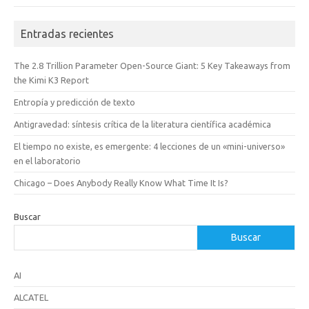
Entradas recientes
The 2.8 Trillion Parameter Open-Source Giant: 5 Key Takeaways from
the Kimi K3 Report
Entropía y predicción de texto
Antigravedad: síntesis crítica de la literatura científica académica
El tiempo no existe, es emergente: 4 lecciones de un «mini-universo»
en el laboratorio
Chicago – Does Anybody Really Know What Time It Is?
Buscar
Buscar
AI
ALCATEL