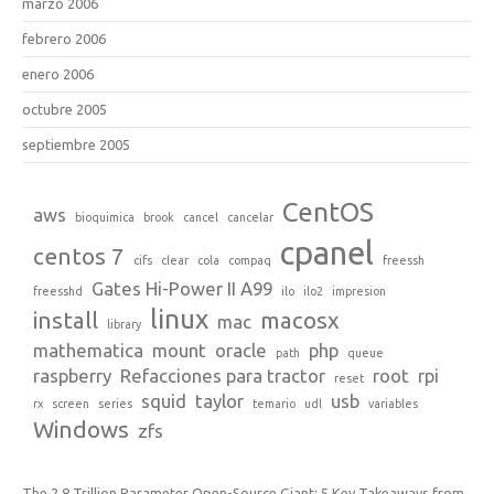
marzo 2006
febrero 2006
enero 2006
octubre 2005
septiembre 2005
CentOS
aws
bioquimica
brook
cancel
cancelar
cpanel
centos 7
cifs
clear
cola
compaq
freessh
Gates Hi-Power II A99
freesshd
ilo
ilo2
impresion
linux
install
macosx
mac
library
mathematica
mount
oracle
php
path
queue
raspberry
Refacciones para tractor
root
rpi
reset
squid
taylor
usb
rx
screen
series
temario
udl
variables
Windows
zfs
The 2.8 Trillion Parameter Open-Source Giant: 5 Key Takeaways from