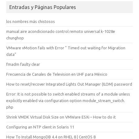
Entradas y Páginas Populares
los nombres más chistosos
manual aire acondicionado control remoto universal k-1028e
chunghop
VMware vMotion fails with Error " Timed out waiting for Migration
data"
fmadm faulty clear
Frecuencia de Canales de Television en UHF para México
How to reset/recover Integrated Lights Out Manager (ILOM) password
Error: It is not possible to switch enabled streams of a module unless
explicitly enabled via configuration option module_stream_switch.
php
Shrink VMDK Virtual Disk Size on VMWare ESXi – How to do it
Configuring an NTP client in Solaris 11
How To Install MongoDB 4.4 on RHEL 8 | CentOS 8