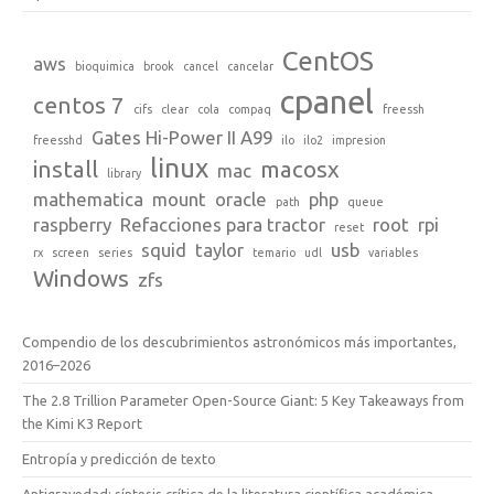
CentOS
aws
bioquimica
brook
cancel
cancelar
cpanel
centos 7
cifs
clear
cola
compaq
freessh
Gates Hi-Power II A99
freesshd
ilo
ilo2
impresion
linux
install
macosx
mac
library
mathematica
mount
oracle
php
path
queue
raspberry
Refacciones para tractor
root
rpi
reset
squid
taylor
usb
rx
screen
series
temario
udl
variables
Windows
zfs
Compendio de los descubrimientos astronómicos más importantes,
2016–2026
The 2.8 Trillion Parameter Open-Source Giant: 5 Key Takeaways from
the Kimi K3 Report
Entropía y predicción de texto
Antigravedad: síntesis crítica de la literatura científica académica