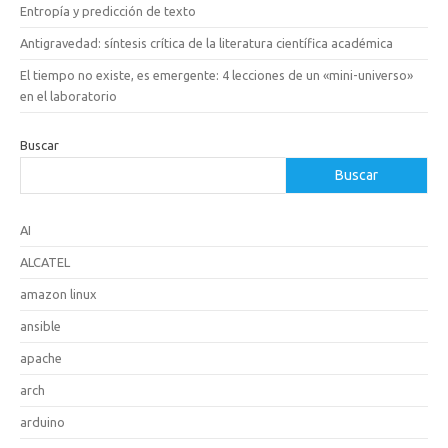
Entropía y predicción de texto
Antigravedad: síntesis crítica de la literatura científica académica
El tiempo no existe, es emergente: 4 lecciones de un «mini-universo»
en el laboratorio
Buscar
Buscar
AI
ALCATEL
amazon linux
ansible
apache
arch
arduino