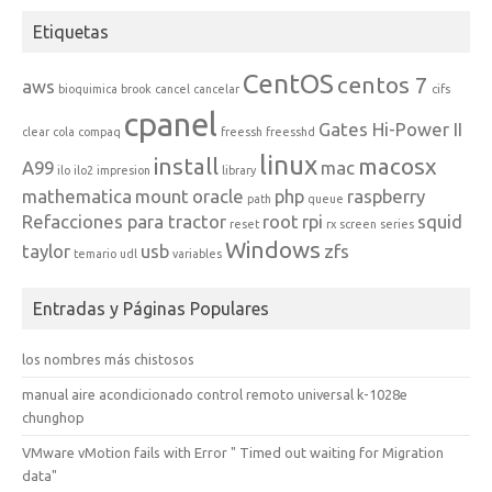
Etiquetas
CentOS
centos 7
aws
bioquimica
brook
cancel
cancelar
cifs
cpanel
Gates Hi-Power II
clear
cola
compaq
freessh
freesshd
linux
install
macosx
A99
mac
ilo
ilo2
impresion
library
mathematica
mount
oracle
php
raspberry
path
queue
Refacciones para tractor
root
rpi
squid
reset
rx
screen
series
Windows
taylor
usb
zfs
temario
udl
variables
Entradas y Páginas Populares
los nombres más chistosos
manual aire acondicionado control remoto universal k-1028e
chunghop
VMware vMotion fails with Error " Timed out waiting for Migration
data"