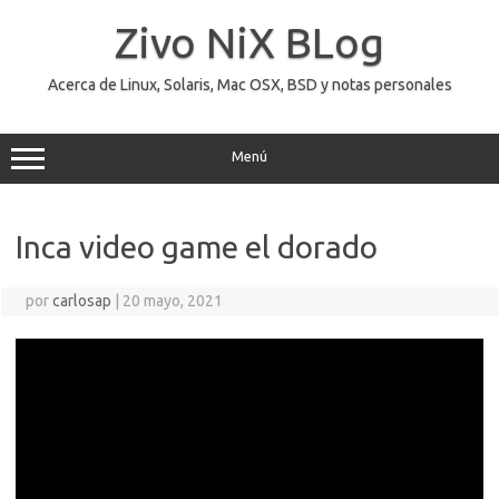
Saltar
al
Zivo NiX BLog
contenido
Acerca de Linux, Solaris, Mac OSX, BSD y notas personales
Menú
Inca video game el dorado
por
carlosap
|
20 mayo, 2021