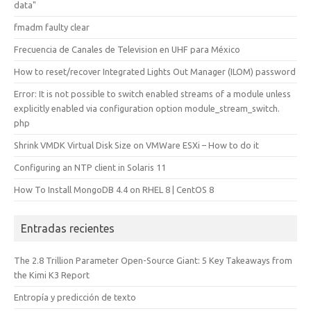
data"
fmadm faulty clear
Frecuencia de Canales de Television en UHF para México
How to reset/recover Integrated Lights Out Manager (ILOM) password
Error: It is not possible to switch enabled streams of a module unless
explicitly enabled via configuration option module_stream_switch.
php
Shrink VMDK Virtual Disk Size on VMWare ESXi – How to do it
Configuring an NTP client in Solaris 11
How To Install MongoDB 4.4 on RHEL 8 | CentOS 8
Entradas recientes
The 2.8 Trillion Parameter Open-Source Giant: 5 Key Takeaways from
the Kimi K3 Report
Entropía y predicción de texto