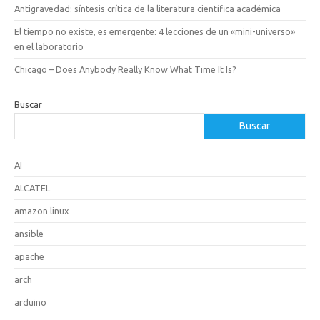
Antigravedad: síntesis crítica de la literatura científica académica
El tiempo no existe, es emergente: 4 lecciones de un «mini-universo»
en el laboratorio
Chicago – Does Anybody Really Know What Time It Is?
Buscar
Buscar
AI
ALCATEL
amazon linux
ansible
apache
arch
arduino