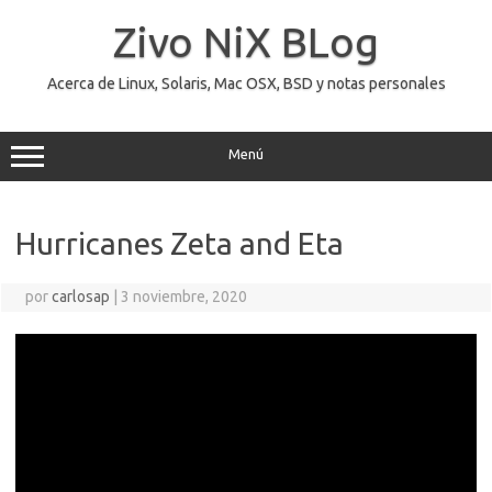
Saltar
al
Zivo NiX BLog
contenido
Acerca de Linux, Solaris, Mac OSX, BSD y notas personales
Menú
Hurricanes Zeta and Eta
por
carlosap
|
3 noviembre, 2020