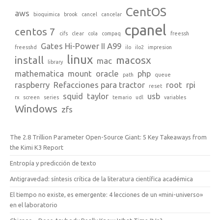
CentOS
aws
bioquimica
brook
cancel
cancelar
cpanel
centos 7
cifs
clear
cola
compaq
freessh
Gates Hi-Power II A99
freesshd
ilo
ilo2
impresion
linux
install
macosx
mac
library
mathematica
mount
oracle
php
path
queue
raspberry
Refacciones para tractor
root
rpi
reset
squid
taylor
usb
rx
screen
series
temario
udl
variables
Windows
zfs
The 2.8 Trillion Parameter Open-Source Giant: 5 Key Takeaways from
the Kimi K3 Report
Entropía y predicción de texto
Antigravedad: síntesis crítica de la literatura científica académica
El tiempo no existe, es emergente: 4 lecciones de un «mini-universo»
en el laboratorio