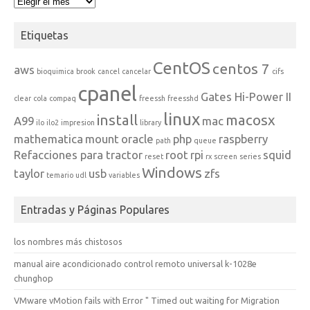
Archivos
Etiquetas
CentOS
centos 7
aws
bioquimica
brook
cancel
cancelar
cifs
cpanel
Gates Hi-Power II
clear
cola
compaq
freessh
freesshd
linux
install
macosx
A99
mac
ilo
ilo2
impresion
library
mathematica
mount
oracle
php
raspberry
path
queue
Refacciones para tractor
root
rpi
squid
reset
rx
screen
series
Windows
taylor
usb
zfs
temario
udl
variables
Entradas y Páginas Populares
los nombres más chistosos
manual aire acondicionado control remoto universal k-1028e
chunghop
VMware vMotion fails with Error " Timed out waiting for Migration