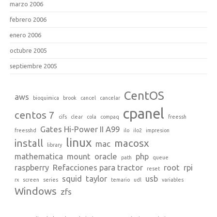
marzo 2006
febrero 2006
enero 2006
octubre 2005
septiembre 2005
CentOS
aws
bioquimica
brook
cancel
cancelar
cpanel
centos 7
cifs
clear
cola
compaq
freessh
Gates Hi-Power II A99
freesshd
ilo
ilo2
impresion
linux
install
macosx
mac
library
mathematica
mount
oracle
php
path
queue
raspberry
Refacciones para tractor
root
rpi
reset
squid
taylor
usb
rx
screen
series
temario
udl
variables
Windows
zfs