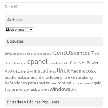
Zonas
(21)
Archivos
Archivos
Etiquetas
CentOS
centos 7
aws
bioquimica
brook
cancel
cancelar
cifs
cpanel
Gates Hi-Power II
clear
cola
compaq
freessh
freesshd
linux
install
macosx
A99
mac
ilo
ilo2
impresion
library
mathematica
mount
oracle
php
raspberry
path
queue
Refacciones para tractor
root
rpi
squid
reset
rx
screen
series
Windows
taylor
usb
zfs
temario
udl
variables
Entradas y Páginas Populares