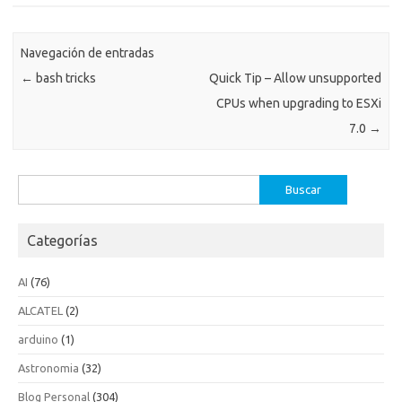
Navegación de entradas
←
bash tricks
Quick Tip – Allow unsupported
CPUs when upgrading to ESXi
7.0
→
Buscar:
Categorías
AI
(76)
ALCATEL
(2)
arduino
(1)
Astronomia
(32)
Blog Personal
(304)