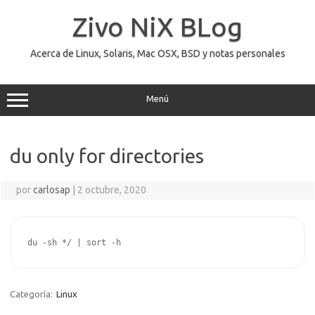
Saltar
al
Zivo NiX BLog
contenido
Acerca de Linux, Solaris, Mac OSX, BSD y notas personales
Menú
du only for directories
por
carlosap
|
2 octubre, 2020
du -sh */ | sort -h
Categoría:
Linux