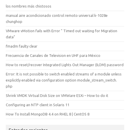
los nombres más chistosos
manual aire acondicionado control remoto universal k-1028e
chunghop
VMware vMotion fails with Error " Timed out waiting for Migration
data"
fmadm faulty clear
Frecuencia de Canales de Television en UHF para México
How to reset/recover Integrated Lights Out Manager (ILOM) password
Error: It is not possible to switch enabled streams of a module unless
explicitly enabled via configuration option module_stream_switch.
php
Shrink VMDK Virtual Disk Size on VMWare ESXi – How to do it
Configuring an NTP client in Solaris 11
How To Install MongoDB 4.4 on RHEL 8 | CentOS 8