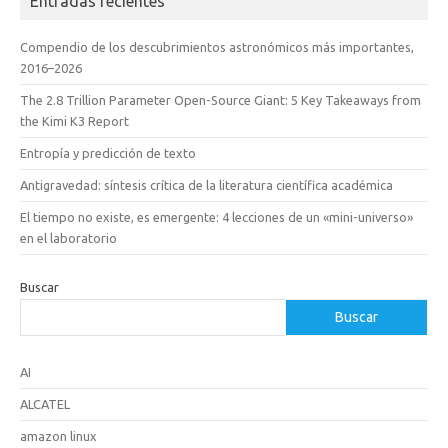
Entradas recientes
Compendio de los descubrimientos astronómicos más importantes,
2016–2026
The 2.8 Trillion Parameter Open-Source Giant: 5 Key Takeaways from
the Kimi K3 Report
Entropía y predicción de texto
Antigravedad: síntesis crítica de la literatura científica académica
El tiempo no existe, es emergente: 4 lecciones de un «mini-universo»
en el laboratorio
Buscar
Buscar
AI
ALCATEL
amazon linux