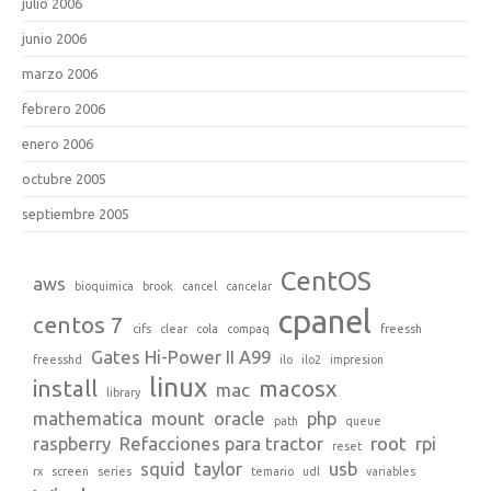
julio 2006
junio 2006
marzo 2006
febrero 2006
enero 2006
octubre 2005
septiembre 2005
CentOS
aws
bioquimica
brook
cancel
cancelar
cpanel
centos 7
cifs
clear
cola
compaq
freessh
Gates Hi-Power II A99
freesshd
ilo
ilo2
impresion
linux
install
macosx
mac
library
mathematica
mount
oracle
php
path
queue
raspberry
Refacciones para tractor
root
rpi
reset
squid
taylor
usb
rx
screen
series
temario
udl
variables