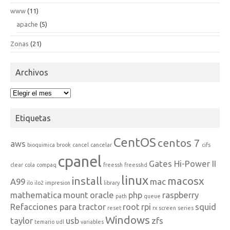
www
(11)
apache
(5)
Zonas
(21)
Archivos
Archivos
Etiquetas
CentOS
centos 7
aws
bioquimica
brook
cancel
cancelar
cifs
cpanel
Gates Hi-Power II
clear
cola
compaq
freessh
freesshd
linux
install
macosx
A99
mac
ilo
ilo2
impresion
library
mathematica
mount
oracle
php
raspberry
path
queue
Refacciones para tractor
root
rpi
squid
reset
rx
screen
series
Windows
taylor
usb
zfs
temario
udl
variables