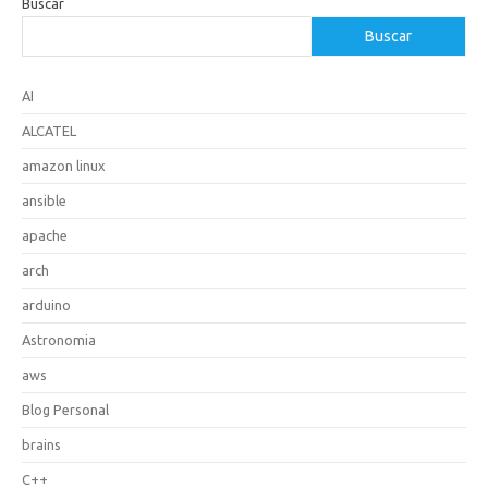
Buscar
Buscar
AI
ALCATEL
amazon linux
ansible
apache
arch
arduino
Astronomia
aws
Blog Personal
brains
C++