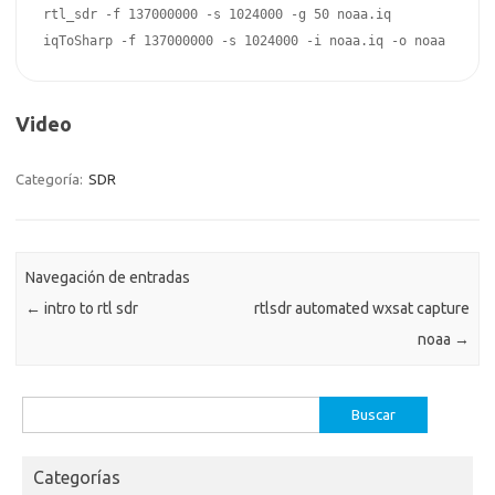
rtl_sdr -f 137000000 -s 1024000 -g 50 noaa.iq

Video
Categoría:
SDR
Navegación de entradas
←
intro to rtl sdr
rtlsdr automated wxsat capture
noaa
→
Buscar:
Categorías