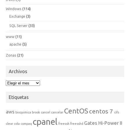
Windows
(114)
Exchange
(3)
SQL Server
(33)
www
(11)
apache
(5)
Zonas
(21)
Archivos
Archivos
Etiquetas
CentOS
centos 7
aws
bioquimica
brook
cancel
cancelar
cifs
cpanel
Gates Hi-Power II
clear
cola
compaq
freessh
freesshd