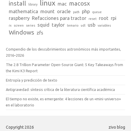
linux
install
macosx
mac
library
mathematica
mount
oracle
php
path
queue
raspberry
Refacciones para tractor
root
rpi
reset
squid
taylor
usb
rx
screen
series
temario
udl
variables
Windows
zfs
Compendio de los descubrimientos astronómicos más importantes,
2016–2026
The 2.8 Trillion Parameter Open-Source Giant: 5 Key Takeaways from
the Kimi K3 Report
Entropía y predicción de texto
Antigravedad: síntesis crítica de la literatura científica académica
El tiempo no existe, es emergente: 4 lecciones de un «mini-universo»
en el laboratorio
Copyright 2026
zivo blog