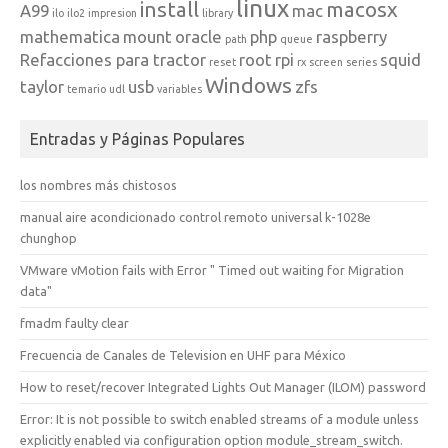
linux
install
macosx
A99
mac
ilo
ilo2
impresion
library
mathematica
mount
oracle
php
raspberry
path
queue
Refacciones para tractor
root
rpi
squid
reset
rx
screen
series
Windows
taylor
usb
zfs
temario
udl
variables
Entradas y Páginas Populares
los nombres más chistosos
manual aire acondicionado control remoto universal k-1028e
chunghop
VMware vMotion fails with Error " Timed out waiting for Migration
data"
fmadm faulty clear
Frecuencia de Canales de Television en UHF para México
How to reset/recover Integrated Lights Out Manager (ILOM) password
Error: It is not possible to switch enabled streams of a module unless
explicitly enabled via configuration option module_stream_switch.