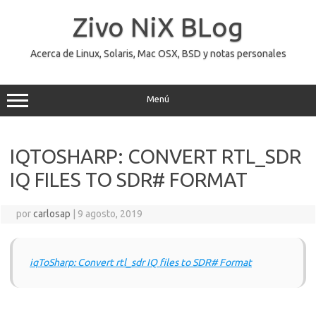
Saltar
al
Zivo NiX BLog
contenido
Acerca de Linux, Solaris, Mac OSX, BSD y notas personales
Menú
IQTOSHARP: CONVERT RTL_SDR
IQ FILES TO SDR# FORMAT
por
carlosap
|
9 agosto, 2019
iqToSharp: Convert rtl_sdr IQ files to SDR# Format