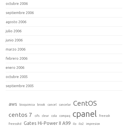
octubre 2006
septiembre 2006
agosto 2006
julio 2006
junio 2006
marzo 2006
febrero 2006
enero 2006
octubre 2005
septiembre 2005
CentOS
aws
bioquimica
brook
cancel
cancelar
cpanel
centos 7
cifs
clear
cola
compaq
freessh
Gates Hi-Power II A99
freesshd
ilo
ilo2
impresion