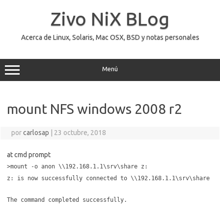
Saltar
al
Zivo NiX BLog
contenido
Acerca de Linux, Solaris, Mac OSX, BSD y notas personales
Menú
mount NFS windows 2008 r2
por
carlosap
|
23 octubre, 2018
at cmd prompt
>mount -o anon \\192.168.1.1\srv\share z:
z: is now successfully connected to \\192.168.1.1\srv\share
The command completed successfully.