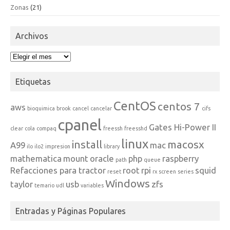
Zonas
(21)
Archivos
Archivos
Etiquetas
CentOS
centos 7
aws
bioquimica
brook
cancel
cancelar
cifs
cpanel
Gates Hi-Power II
clear
cola
compaq
freessh
freesshd
linux
install
macosx
A99
mac
ilo
ilo2
impresion
library
mathematica
mount
oracle
php
raspberry
path
queue
Refacciones para tractor
root
rpi
squid
reset
rx
screen
series
Windows
taylor
usb
zfs
temario
udl
variables
Entradas y Páginas Populares