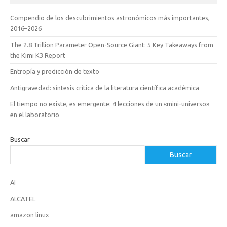
Compendio de los descubrimientos astronómicos más importantes,
2016–2026
The 2.8 Trillion Parameter Open-Source Giant: 5 Key Takeaways from
the Kimi K3 Report
Entropía y predicción de texto
Antigravedad: síntesis crítica de la literatura científica académica
El tiempo no existe, es emergente: 4 lecciones de un «mini-universo»
en el laboratorio
Buscar
Buscar
AI
ALCATEL
amazon linux