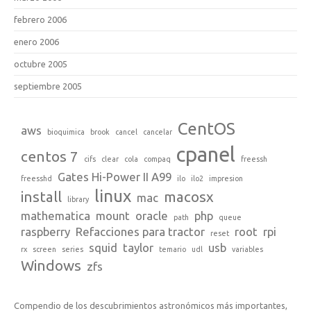
febrero 2006
enero 2006
octubre 2005
septiembre 2005
CentOS
aws
bioquimica
brook
cancel
cancelar
cpanel
centos 7
cifs
clear
cola
compaq
freessh
Gates Hi-Power II A99
freesshd
ilo
ilo2
impresion
linux
install
macosx
mac
library
mathematica
mount
oracle
php
path
queue
raspberry
Refacciones para tractor
root
rpi
reset
squid
taylor
usb
rx
screen
series
temario
udl
variables
Windows
zfs
Compendio de los descubrimientos astronómicos más importantes,