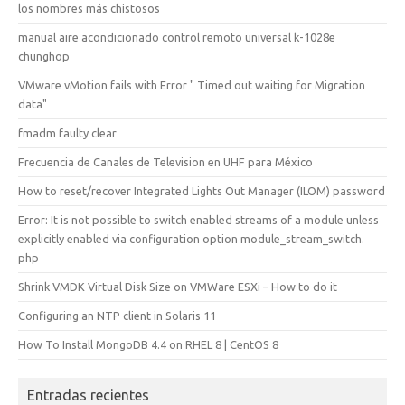
los nombres más chistosos
manual aire acondicionado control remoto universal k-1028e
chunghop
VMware vMotion fails with Error " Timed out waiting for Migration
data"
fmadm faulty clear
Frecuencia de Canales de Television en UHF para México
How to reset/recover Integrated Lights Out Manager (ILOM) password
Error: It is not possible to switch enabled streams of a module unless
explicitly enabled via configuration option module_stream_switch.
php
Shrink VMDK Virtual Disk Size on VMWare ESXi – How to do it
Configuring an NTP client in Solaris 11
How To Install MongoDB 4.4 on RHEL 8 | CentOS 8
Entradas recientes