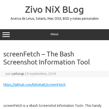
Saltar
al
Zivo NiX BLog
contenido
Acerca de Linux, Solaris, Mac OSX, BSD y notas personales
Menú
screenFetch – The Bash
Screenshot Information Tool
por
carlosap
|
9 septiembre, 2018
https://github.com/KittyKatt/screenFetch
screenFetch is a «Bash Screenshot Information Tool». This handy