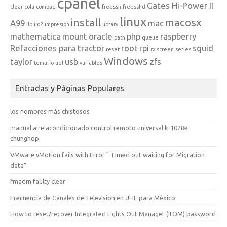
cpanel
Gates Hi-Power II
clear
cola
compaq
freessh
freesshd
linux
install
macosx
A99
mac
ilo
ilo2
impresion
library
mathematica
mount
oracle
php
raspberry
path
queue
Refacciones para tractor
root
rpi
squid
reset
rx
screen
series
Windows
taylor
usb
zfs
temario
udl
variables
Entradas y Páginas Populares
los nombres más chistosos
manual aire acondicionado control remoto universal k-1028e
chunghop
VMware vMotion fails with Error " Timed out waiting for Migration
data"
fmadm faulty clear
Frecuencia de Canales de Television en UHF para México
How to reset/recover Integrated Lights Out Manager (ILOM) password