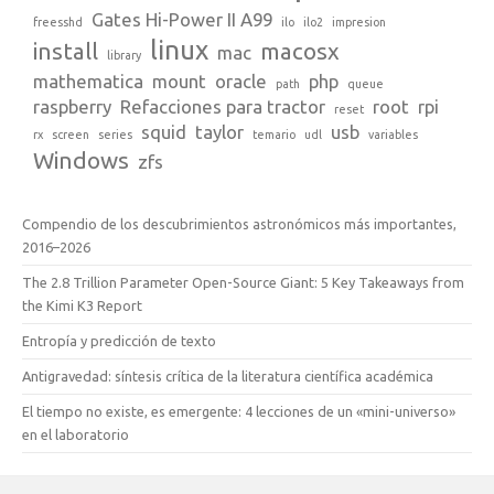
Gates Hi-Power II A99
freesshd
ilo
ilo2
impresion
linux
install
macosx
mac
library
mathematica
mount
oracle
php
path
queue
raspberry
Refacciones para tractor
root
rpi
reset
squid
taylor
usb
rx
screen
series
temario
udl
variables
Windows
zfs
Compendio de los descubrimientos astronómicos más importantes,
2016–2026
The 2.8 Trillion Parameter Open-Source Giant: 5 Key Takeaways from
the Kimi K3 Report
Entropía y predicción de texto
Antigravedad: síntesis crítica de la literatura científica académica
El tiempo no existe, es emergente: 4 lecciones de un «mini-universo»
en el laboratorio