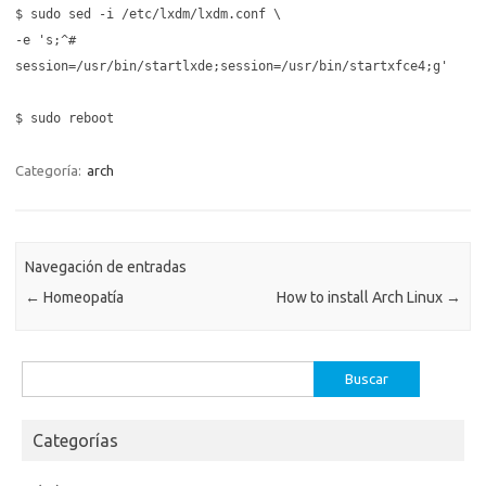
$ sudo sed -i /etc/lxdm/lxdm.conf \
-e 's;^#
session=/usr/bin/startlxde;session=/usr/bin/startxfce4;g'
$ sudo reboot
Categoría:
arch
Navegación de entradas
←
Homeopatía
How to install Arch Linux
→
Buscar:
Categorías