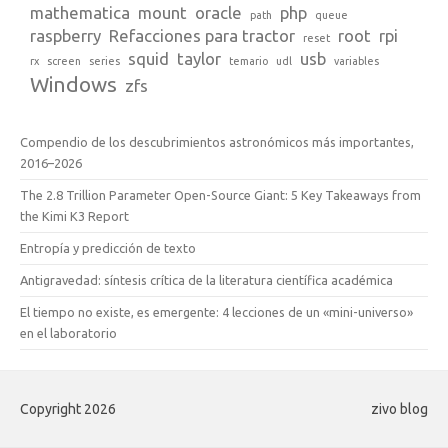
mathematica
mount
oracle
php
path
queue
raspberry
Refacciones para tractor
root
rpi
reset
squid
taylor
usb
rx
screen
series
temario
udl
variables
Windows
zfs
Compendio de los descubrimientos astronómicos más importantes,
2016–2026
The 2.8 Trillion Parameter Open-Source Giant: 5 Key Takeaways from
the Kimi K3 Report
Entropía y predicción de texto
Antigravedad: síntesis crítica de la literatura científica académica
El tiempo no existe, es emergente: 4 lecciones de un «mini-universo»
en el laboratorio
Copyright 2026
zivo blog