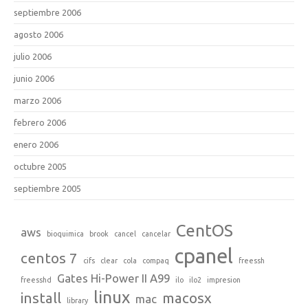
septiembre 2006
agosto 2006
julio 2006
junio 2006
marzo 2006
febrero 2006
enero 2006
octubre 2005
septiembre 2005
CentOS
aws
bioquimica
brook
cancel
cancelar
cpanel
centos 7
cifs
clear
cola
compaq
freessh
Gates Hi-Power II A99
freesshd
ilo
ilo2
impresion
linux
install
macosx
mac
library