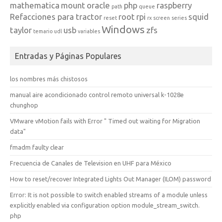
mathematica
mount
oracle
php
raspberry
path
queue
Refacciones para tractor
root
rpi
squid
reset
rx
screen
series
Windows
taylor
usb
zfs
temario
udl
variables
Entradas y Páginas Populares
los nombres más chistosos
manual aire acondicionado control remoto universal k-1028e
chunghop
VMware vMotion fails with Error " Timed out waiting for Migration
data"
fmadm faulty clear
Frecuencia de Canales de Television en UHF para México
How to reset/recover Integrated Lights Out Manager (ILOM) password
Error: It is not possible to switch enabled streams of a module unless
explicitly enabled via configuration option module_stream_switch.
php