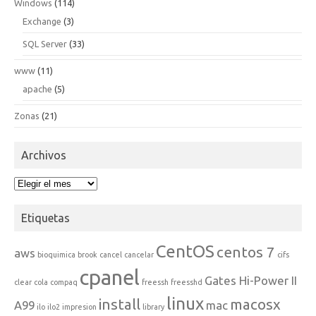
Windows
(114)
Exchange
(3)
SQL Server
(33)
www
(11)
apache
(5)
Zonas
(21)
Archivos
Archivos
Etiquetas
CentOS
centos 7
aws
bioquimica
brook
cancel
cancelar
cifs
cpanel
Gates Hi-Power II
clear
cola
compaq
freessh
freesshd
linux
install
macosx
A99
mac
ilo
ilo2
impresion
library