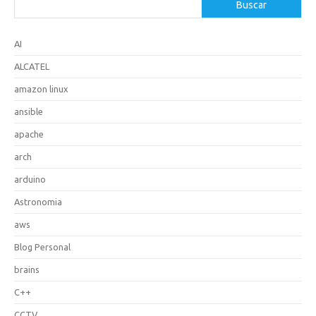
Buscar
AI
ALCATEL
amazon linux
ansible
apache
arch
arduino
Astronomia
aws
Blog Personal
brains
C++
CCTV