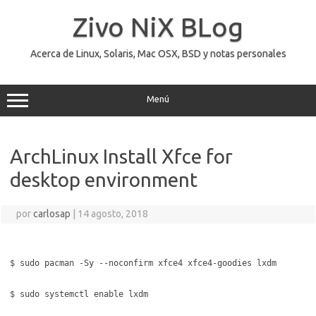
Saltar
al
Zivo NiX BLog
contenido
Acerca de Linux, Solaris, Mac OSX, BSD y notas personales
Menú
ArchLinux Install Xfce for
desktop environment
por
carlosap
|
14 agosto, 2018
$ sudo pacman -Sy --noconfirm xfce4 xfce4-goodies lxdm
$ sudo systemctl enable lxdm