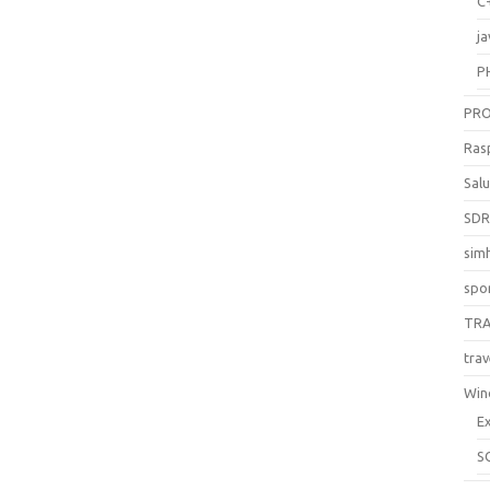
C
ja
P
PR
Ras
Sal
SD
sim
spo
TR
trav
Win
E
S