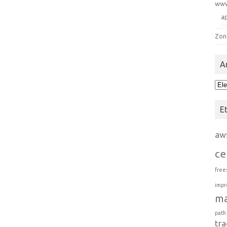
ww
a
Zon
A
Arc
E
aw
ce
free
impr
m
path
tra