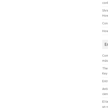
con
Shr
How
Conf
How
E
Com
más
The
Key
Entr
Anti
cien
El t
un «