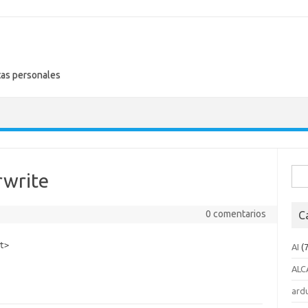
tas personales
Busc
rwrite
0 comentarios
C
st>
AI
(7
ALC
ard