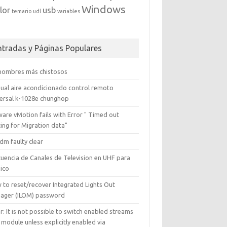
Windows
lor
usb
temario
udl
variables
ntradas y Páginas Populares
 nombres más chistosos
ual aire acondicionado control remoto
versal k-1028e chunghop
are vMotion fails with Error " Timed out
ing for Migration data"
dm faulty clear
cuencia de Canales de Television en UHF para
ico
 to reset/recover Integrated Lights Out
ager (ILOM) password
r: It is not possible to switch enabled streams
 module unless explicitly enabled via