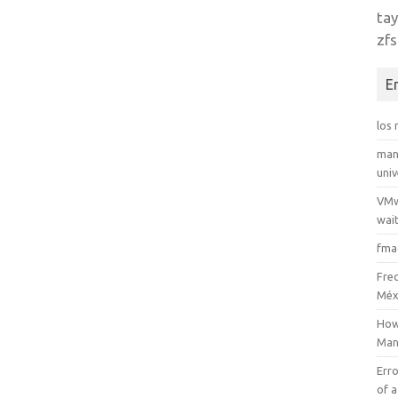
tay
zfs
E
los
man
uni
VMw
wait
fma
Fre
Méx
How
Man
Erro
of a