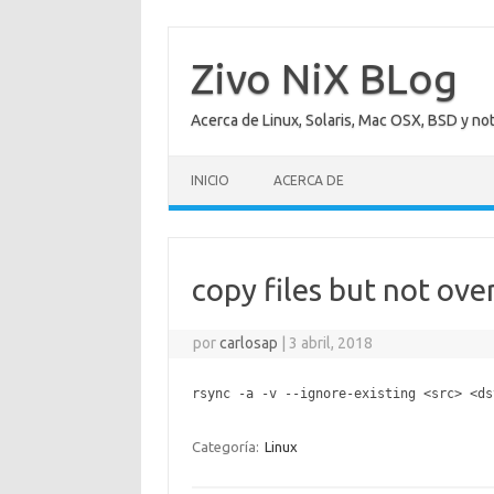
Saltar
al
contenido
Zivo NiX BLog
Acerca de Linux, Solaris, Mac OSX, BSD y no
INICIO
ACERCA DE
copy files but not ove
por
carlosap
|
3 abril, 2018
rsync -a -v --ignore-existing <src> <d
Categoría:
Linux