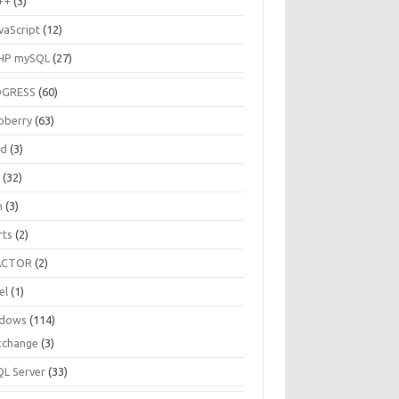
++
(3)
vaScript
(12)
HP mySQL
(27)
OGRESS
(60)
pberry
(63)
ud
(3)
R
(32)
h
(3)
rts
(2)
ACTOR
(2)
el
(1)
dows
(114)
xchange
(3)
QL Server
(33)