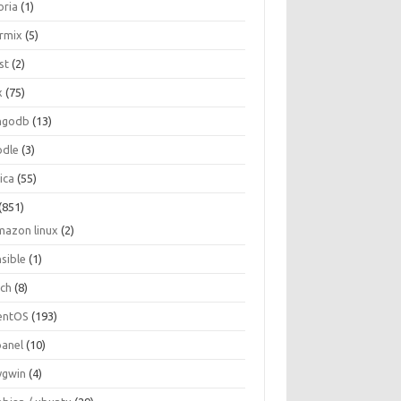
oria
(1)
ormix
(5)
st
(2)
x
(75)
ngodb
(13)
dle
(3)
ica
(55)
(851)
mazon linux
(2)
nsible
(1)
rch
(8)
entOS
(193)
panel
(10)
ygwin
(4)