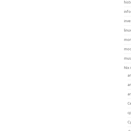
hist
inf
inve
linu
mo
moo
mus
Nix
a
a
a
C
c
C