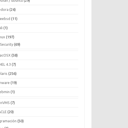
ebian / ubuntu
(29)
edora
(24)
reebsd
(11)
li
(1)
inux
(197)
Security
(69)
acOSX
(58)
HEL 4.3
(7)
laris
(256)
mware
(19)
ebmin
(1)
enVMS
(7)
CLE
(20)
gramación
(50)