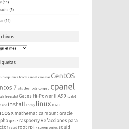
w
(11)
pache
(5)
as
(21)
rchivos
hivos
tiquetas
CentOS
s
bioquimica
brook
cancel
cancelar
cpanel
ntos 7
cifs
clear
cola
compaq
Gates Hi-Power II A99
ssh
freesshd
ilo
ilo2
linux
install
mac
esion
library
acosx
mathematica
mount
oracle
php
raspberry
Refacciones para
queue
ctor
root
rpi
squid
reset
rx
screen
series