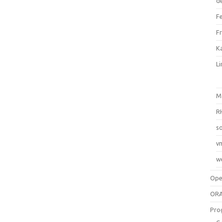
d
F
F
Ka
L
M
R
so
v
w
Op
ORA
Pro