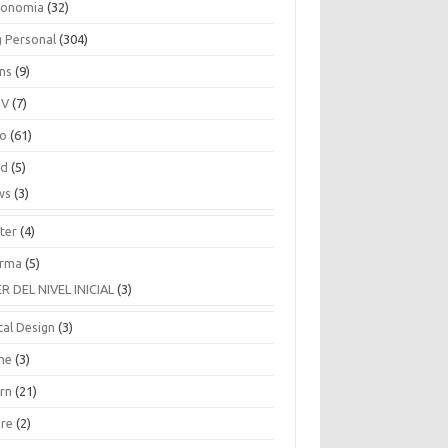
ronomia
(32)
g Personal
(304)
ins
(9)
TV
(7)
co
(61)
ud
(5)
ws
(3)
ter
(4)
rma
(5)
ER DEL NIVEL INICIAL
(3)
tal Design
(3)
ne
(3)
arn
(21)
are
(2)