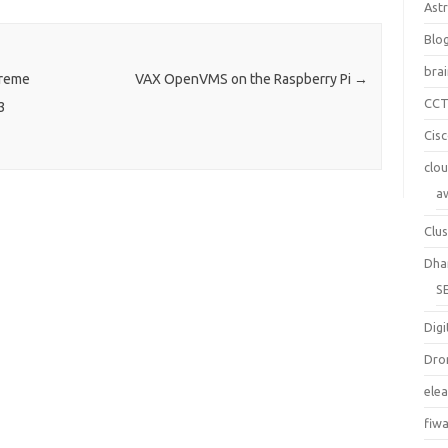
Ast
Blo
bra
treme
VAX OpenVMS on the Raspberry Pi
→
CC
3
Cis
clo
a
Clus
Dha
S
Digi
Dro
ele
fiw