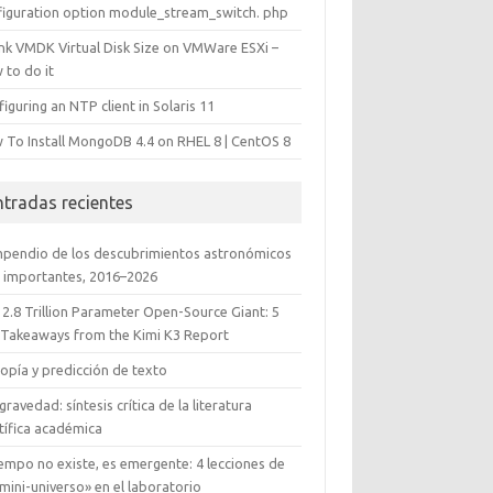
figuration option module_stream_switch. php
ink VMDK Virtual Disk Size on VMWare ESXi –
 to do it
iguring an NTP client in Solaris 11
 To Install MongoDB 4.4 on RHEL 8 | CentOS 8
ntradas recientes
pendio de los descubrimientos astronómicos
 importantes, 2016–2026
 2.8 Trillion Parameter Open-Source Giant: 5
 Takeaways from the Kimi K3 Report
opía y predicción de texto
gravedad: síntesis crítica de la literatura
tífica académica
iempo no existe, es emergente: 4 lecciones de
mini-universo» en el laboratorio