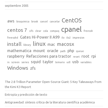
septiembre 2005
CentOS
aws
bioquimica
brook
cancel
cancelar
cpanel
centos 7
cifs
clear
cola
compaq
freessh
Gates Hi-Power II A99
freesshd
ilo
ilo2
impresion
linux
install
macosx
mac
library
mathematica
mount
oracle
php
path
queue
raspberry
Refacciones para tractor
root
rpi
reset
squid
taylor
usb
rx
screen
series
temario
udl
variables
Windows
zfs
The 2.8 Trillion Parameter Open-Source Giant: 5 Key Takeaways from
the Kimi K3 Report
Entropía y predicción de texto
Antigravedad: síntesis crítica de la literatura científica académica