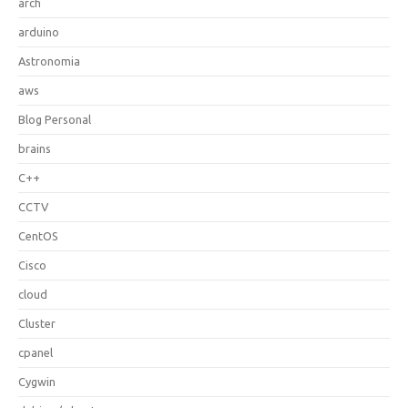
arch
arduino
Astronomia
aws
Blog Personal
brains
C++
CCTV
CentOS
Cisco
cloud
Cluster
cpanel
Cygwin