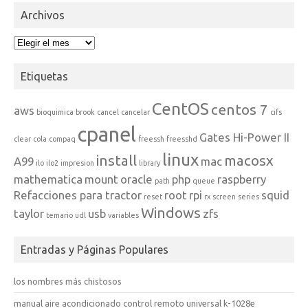
Archivos
Archivos
Etiquetas
CentOS
centos 7
aws
bioquimica
brook
cancel
cancelar
cifs
cpanel
Gates Hi-Power II
clear
cola
compaq
freessh
freesshd
linux
install
macosx
A99
mac
ilo
ilo2
impresion
library
mathematica
mount
oracle
php
raspberry
path
queue
Refacciones para tractor
root
rpi
squid
reset
rx
screen
series
Windows
taylor
usb
zfs
temario
udl
variables
Entradas y Páginas Populares
los nombres más chistosos
manual aire acondicionado control remoto universal k-1028e