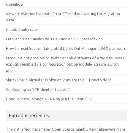
chunghop
VMware vMotion fails with Error " Timed out waiting for Migration
data"
fmadm faulty clear
Frecuencia de Canales de Television en UHF para México
How to reset/recover Integrated Lights Out Manager (ILOM) password
Error: It is not possible to switch enabled streams of a module unless
explicitly enabled via configuration option module_stream_switch.
php
Shrink VMDK Virtual Disk Size on VMWare ESXi – How to do it
Configuring an NTP client in Solaris 11
How To Install MongoDB 4.4 on RHEL 8 | CentOS 8
Entradas recientes
The 2.8 Trillion Parameter Open-Source Giant: 5 Key Takeaways from