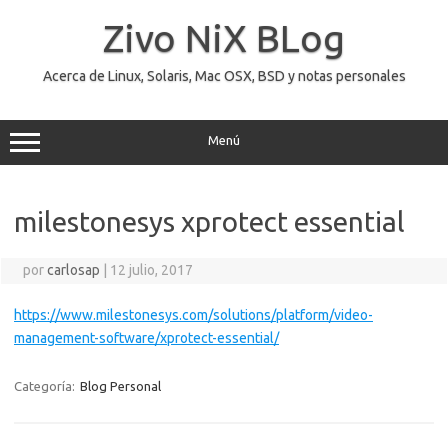
Saltar
al
Zivo NiX BLog
contenido
Acerca de Linux, Solaris, Mac OSX, BSD y notas personales
Menú
milestonesys xprotect essential
por
carlosap
|
12 julio, 2017
https://www.milestonesys.com/solutions/platform/video-
management-software/xprotect-essential/
Categoría:
Blog Personal