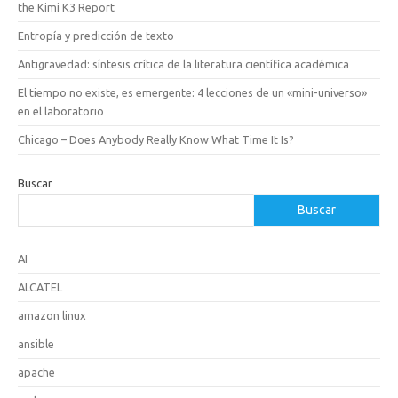
the Kimi K3 Report
Entropía y predicción de texto
Antigravedad: síntesis crítica de la literatura científica académica
El tiempo no existe, es emergente: 4 lecciones de un «mini-universo»
en el laboratorio
Chicago – Does Anybody Really Know What Time It Is?
Buscar
Buscar
AI
ALCATEL
amazon linux
ansible
apache