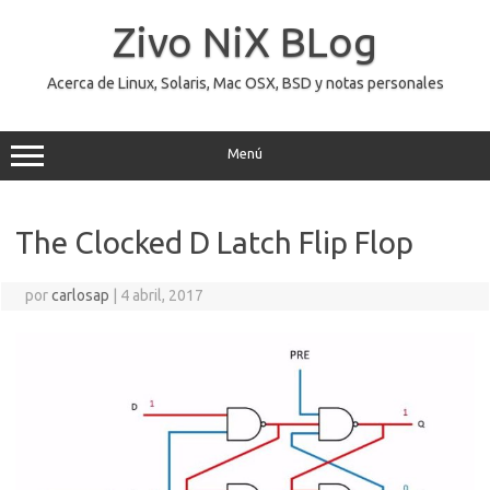
Saltar
al
Zivo NiX BLog
contenido
Acerca de Linux, Solaris, Mac OSX, BSD y notas personales
Menú
The Clocked D Latch Flip Flop
por
carlosap
|
4 abril, 2017