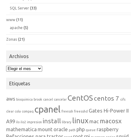
SQL Server
(33)
www
(11)
apache
(5)
Zonas
(21)
Archivos
Archivos
Etiquetas
CentOS
centos 7
aws
bioquimica
brook
cancel
cancelar
cifs
cpanel
Gates Hi-Power II
clear
cola
compaq
freessh
freesshd
linux
install
macosx
A99
mac
ilo
ilo2
impresion
library
mathematica
mount
oracle
php
raspberry
path
queue
Refacciones para tractor
root
rpi
squid