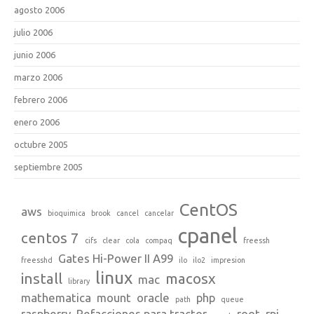
agosto 2006
julio 2006
junio 2006
marzo 2006
febrero 2006
enero 2006
octubre 2005
septiembre 2005
CentOS
aws
bioquimica
brook
cancel
cancelar
cpanel
centos 7
cifs
clear
cola
compaq
freessh
Gates Hi-Power II A99
freesshd
ilo
ilo2
impresion
linux
install
macosx
mac
library
mathematica
mount
oracle
php
path
queue
raspberry
Refacciones para tractor
root
rpi