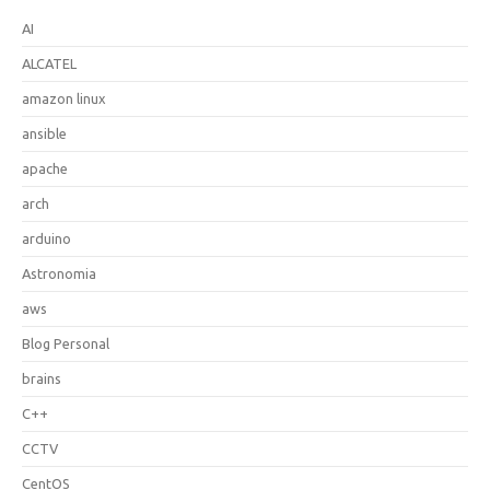
AI
ALCATEL
amazon linux
ansible
apache
arch
arduino
Astronomia
aws
Blog Personal
brains
C++
CCTV
CentOS