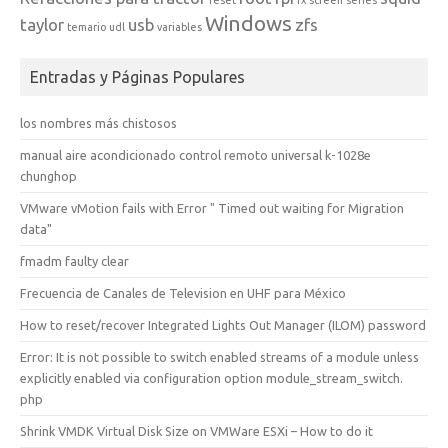
reset
rx
screen
series
Windows
taylor
usb
zfs
temario
udl
variables
Entradas y Páginas Populares
los nombres más chistosos
manual aire acondicionado control remoto universal k-1028e
chunghop
VMware vMotion fails with Error " Timed out waiting for Migration
data"
fmadm faulty clear
Frecuencia de Canales de Television en UHF para México
How to reset/recover Integrated Lights Out Manager (ILOM) password
Error: It is not possible to switch enabled streams of a module unless
explicitly enabled via configuration option module_stream_switch.
php
Shrink VMDK Virtual Disk Size on VMWare ESXi – How to do it