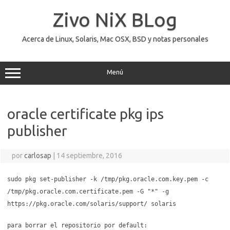
Saltar
al
Zivo NiX BLog
contenido
Acerca de Linux, Solaris, Mac OSX, BSD y notas personales
Menú
oracle certificate pkg ips
publisher
por
carlosap
|
14 septiembre, 2016
sudo pkg set-publisher -k /tmp/pkg.oracle.com.key.pem -c
/tmp/pkg.oracle.com.certificate.pem -G "*" -g
https://pkg.oracle.com/solaris/support/ solaris
para borrar el repositorio por default: