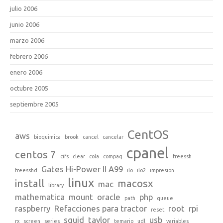
julio 2006
junio 2006
marzo 2006
febrero 2006
enero 2006
octubre 2005
septiembre 2005
CentOS
aws
bioquimica
brook
cancel
cancelar
cpanel
centos 7
cifs
clear
cola
compaq
freessh
Gates Hi-Power II A99
freesshd
ilo
ilo2
impresion
linux
install
macosx
mac
library
mathematica
mount
oracle
php
path
queue
raspberry
Refacciones para tractor
root
rpi
reset
squid
taylor
usb
rx
screen
series
temario
udl
variables