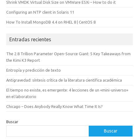
Shrink VMDK Virtual Disk Size on VMWare ESXi – How to do it
Configuring an NTP client in Solaris 11
How To Install MongoDB 4.4 on RHEL 8 | CentOS 8
Entradas recientes
The 2.8 Trillion Parameter Open-Source Giant: 5 Key Takeaways from
the Kimi K3 Report
Entropía y predicción de texto
Antigravedad: síntesis crítica de la literatura científica académica
El tiempo no existe, es emergente: 4 lecciones de un «mini-universo»
en el laboratorio
Chicago – Does Anybody Really Know What Time It Is?
Buscar
Buscar