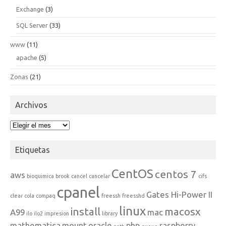
Exchange
(3)
SQL Server
(33)
www
(11)
apache
(5)
Zonas
(21)
Archivos
Archivos
Etiquetas
CentOS
centos 7
aws
bioquimica
brook
cancel
cancelar
cifs
cpanel
Gates Hi-Power II
clear
cola
compaq
freessh
freesshd
linux
install
macosx
A99
mac
ilo
ilo2
impresion
library
mathematica
mount
oracle
php
raspberry