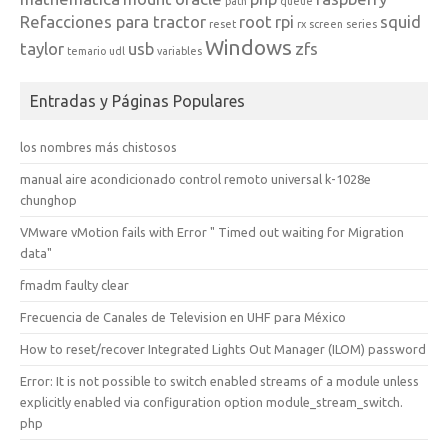
path
queue
Refacciones para tractor
root
rpi
squid
reset
rx
screen
series
Windows
taylor
usb
zfs
temario
udl
variables
Entradas y Páginas Populares
los nombres más chistosos
manual aire acondicionado control remoto universal k-1028e
chunghop
VMware vMotion fails with Error " Timed out waiting for Migration
data"
fmadm faulty clear
Frecuencia de Canales de Television en UHF para México
How to reset/recover Integrated Lights Out Manager (ILOM) password
Error: It is not possible to switch enabled streams of a module unless
explicitly enabled via configuration option module_stream_switch.
php