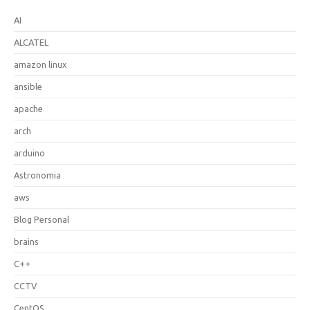
AI
ALCATEL
amazon linux
ansible
apache
arch
arduino
Astronomia
aws
Blog Personal
brains
C++
CCTV
CentOS