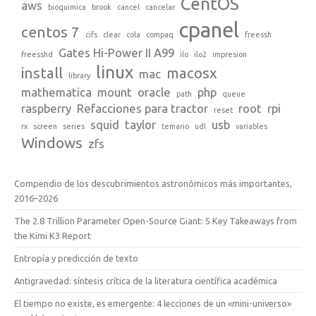
CentOS
aws
bioquimica
brook
cancel
cancelar
cpanel
centos 7
cifs
clear
cola
compaq
freessh
Gates Hi-Power II A99
freesshd
ilo
ilo2
impresion
linux
install
macosx
mac
library
mathematica
mount
oracle
php
path
queue
raspberry
Refacciones para tractor
root
rpi
reset
squid
taylor
usb
rx
screen
series
temario
udl
variables
Windows
zfs
Compendio de los descubrimientos astronómicos más importantes,
2016–2026
The 2.8 Trillion Parameter Open-Source Giant: 5 Key Takeaways from
the Kimi K3 Report
Entropía y predicción de texto
Antigravedad: síntesis crítica de la literatura científica académica
El tiempo no existe, es emergente: 4 lecciones de un «mini-universo»