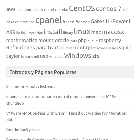
CentOS
centos 7
aws
bioquimica
brook
cancel
cancelar
cifs
cpanel
Gates Hi-Power II
clear
cola
compaq
freessh
freesshd
linux
install
macosx
A99
mac
ilo
ilo2
impresion
library
mathematica
mount
oracle
php
raspberry
path
queue
Refacciones para tractor
root
rpi
squid
reset
rx
screen
series
Windows
taylor
usb
zfs
temario
udl
variables
Entradas y Páginas Populares
los nombres más chistosos
manual aire acondicionado control remoto universal k-1028e
chunghop
VMware vMotion fails with Error " Timed out waiting for Migration
data"
fmadm faulty clear
Frecuencia de Canales de Television en UHF para México