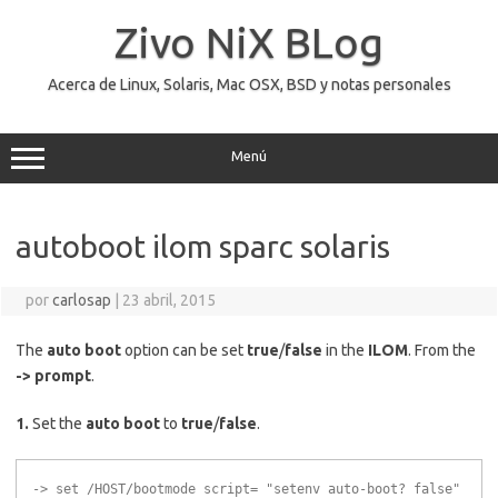
Saltar
al
Zivo NiX BLog
contenido
Acerca de Linux, Solaris, Mac OSX, BSD y notas personales
Menú
autoboot ilom sparc solaris
por
carlosap
|
23 abril, 2015
The
auto boot
option can be set
true
/
false
in the
ILOM
. From the
-> prompt
.
1.
Set the
auto boot
to
true
/
false
.
-> set /HOST/bootmode script=
"setenv auto-boot? false"