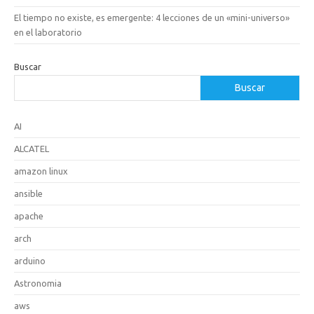
El tiempo no existe, es emergente: 4 lecciones de un «mini-universo»
en el laboratorio
Buscar
Buscar
AI
ALCATEL
amazon linux
ansible
apache
arch
arduino
Astronomia
aws