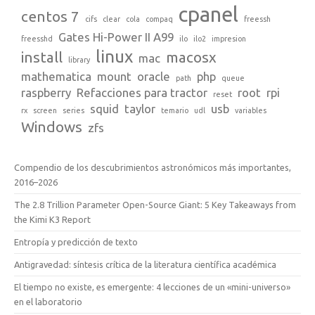
cpanel
centos 7
cifs
clear
cola
compaq
freessh
Gates Hi-Power II A99
freesshd
ilo
ilo2
impresion
linux
install
macosx
mac
library
mathematica
mount
oracle
php
path
queue
raspberry
Refacciones para tractor
root
rpi
reset
squid
taylor
usb
rx
screen
series
temario
udl
variables
Windows
zfs
Compendio de los descubrimientos astronómicos más importantes,
2016–2026
The 2.8 Trillion Parameter Open-Source Giant: 5 Key Takeaways from
the Kimi K3 Report
Entropía y predicción de texto
Antigravedad: síntesis crítica de la literatura científica académica
El tiempo no existe, es emergente: 4 lecciones de un «mini-universo»
en el laboratorio