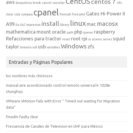
CentOS
centos 7
aws
bioquimica
brook
cancel
cancelar
cifs
cpanel
Gates Hi-Power II
clear
cola
compaq
freessh
freesshd
linux
install
macosx
A99
mac
ilo
ilo2
impresion
library
mathematica
mount
oracle
php
raspberry
path
queue
Refacciones para tractor
root
rpi
squid
reset
rx
screen
series
Windows
taylor
usb
zfs
temario
udl
variables
Entradas y Páginas Populares
los nombres más chistosos
manual aire acondicionado control remoto universal k-1028e
chunghop
VMware vMotion fails with Error " Timed out waiting for Migration
data"
fmadm faulty clear
Frecuencia de Canales de Television en UHF para México