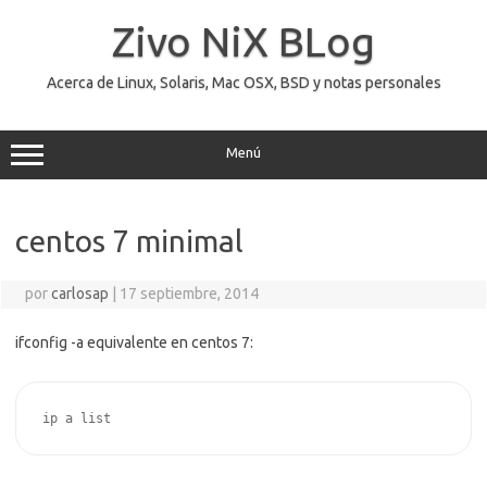
Saltar
al
Zivo NiX BLog
contenido
Acerca de Linux, Solaris, Mac OSX, BSD y notas personales
Menú
centos 7 minimal
por
carlosap
|
17 septiembre, 2014
ifconfig -a equivalente en centos 7:
ip a list