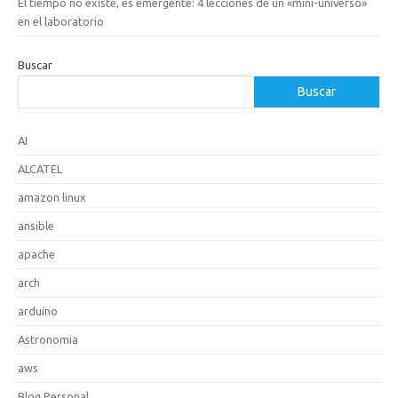
El tiempo no existe, es emergente: 4 lecciones de un «mini-universo»
en el laboratorio
Buscar
Buscar
AI
ALCATEL
amazon linux
ansible
apache
arch
arduino
Astronomia
aws
Blog Personal