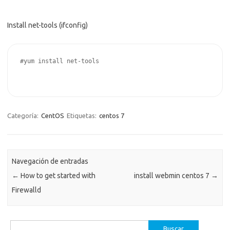
Install net-tools (ifconfig)
#yum install net-tools

Categoría:
CentOS
Etiquetas:
centos 7
Navegación de entradas
←
How to get started with
install webmin centos 7
→
Firewalld
Buscar: