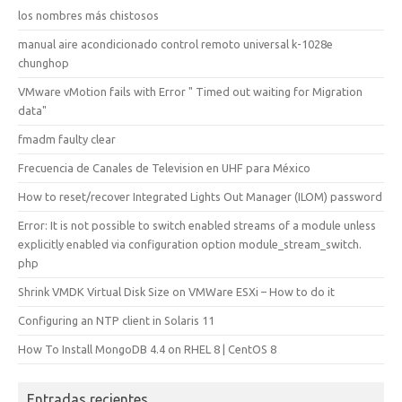
los nombres más chistosos
manual aire acondicionado control remoto universal k-1028e
chunghop
VMware vMotion fails with Error " Timed out waiting for Migration
data"
fmadm faulty clear
Frecuencia de Canales de Television en UHF para México
How to reset/recover Integrated Lights Out Manager (ILOM) password
Error: It is not possible to switch enabled streams of a module unless
explicitly enabled via configuration option module_stream_switch.
php
Shrink VMDK Virtual Disk Size on VMWare ESXi – How to do it
Configuring an NTP client in Solaris 11
How To Install MongoDB 4.4 on RHEL 8 | CentOS 8
Entradas recientes