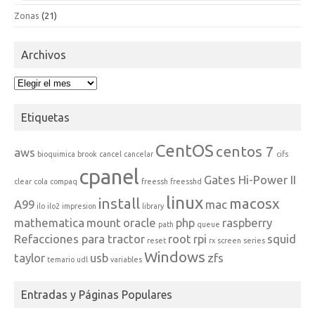
Zonas
(21)
Archivos
Archivos
Etiquetas
CentOS
centos 7
aws
bioquimica
brook
cancel
cancelar
cifs
cpanel
Gates Hi-Power II
clear
cola
compaq
freessh
freesshd
linux
install
macosx
A99
mac
ilo
ilo2
impresion
library
mathematica
mount
oracle
php
raspberry
path
queue
Refacciones para tractor
root
rpi
squid
reset
rx
screen
series
Windows
taylor
usb
zfs
temario
udl
variables
Entradas y Páginas Populares