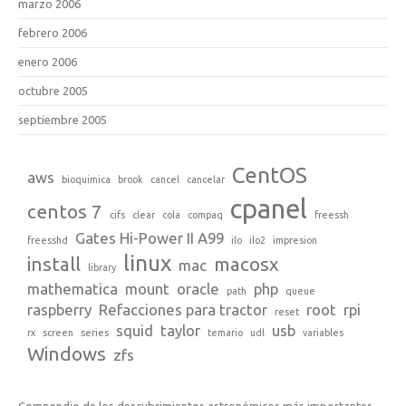
marzo 2006
febrero 2006
enero 2006
octubre 2005
septiembre 2005
CentOS
aws
bioquimica
brook
cancel
cancelar
cpanel
centos 7
cifs
clear
cola
compaq
freessh
Gates Hi-Power II A99
freesshd
ilo
ilo2
impresion
linux
install
macosx
mac
library
mathematica
mount
oracle
php
path
queue
raspberry
Refacciones para tractor
root
rpi
reset
squid
taylor
usb
rx
screen
series
temario
udl
variables
Windows
zfs
Compendio de los descubrimientos astronómicos más importantes,