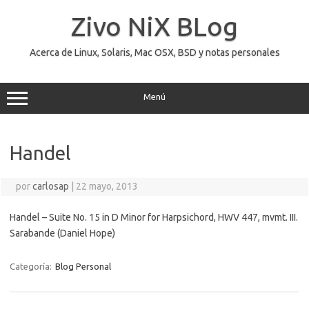
Saltar
al
Zivo NiX BLog
contenido
Acerca de Linux, Solaris, Mac OSX, BSD y notas personales
Menú
Handel
por
carlosap
|
22 mayo, 2013
Handel – Suite No. 15 in D Minor for Harpsichord, HWV 447, mvmt. III.
Sarabande (Daniel Hope)
Categoría:
Blog Personal