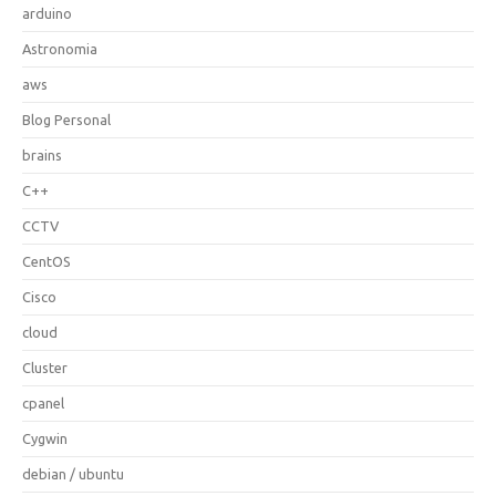
arduino
Astronomia
aws
Blog Personal
brains
C++
CCTV
CentOS
Cisco
cloud
Cluster
cpanel
Cygwin
debian / ubuntu