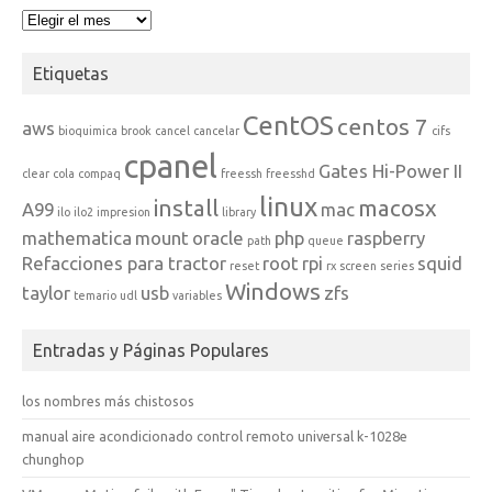
Archivos
Etiquetas
CentOS
centos 7
aws
bioquimica
brook
cancel
cancelar
cifs
cpanel
Gates Hi-Power II
clear
cola
compaq
freessh
freesshd
linux
install
macosx
A99
mac
ilo
ilo2
impresion
library
mathematica
mount
oracle
php
raspberry
path
queue
Refacciones para tractor
root
rpi
squid
reset
rx
screen
series
Windows
taylor
usb
zfs
temario
udl
variables
Entradas y Páginas Populares
los nombres más chistosos
manual aire acondicionado control remoto universal k-1028e
chunghop