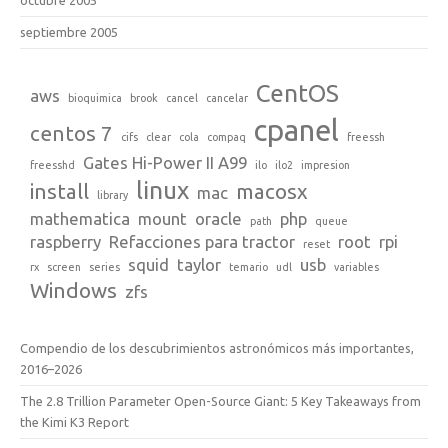
septiembre 2005
CentOS
aws
bioquimica
brook
cancel
cancelar
cpanel
centos 7
cifs
clear
cola
compaq
freessh
Gates Hi-Power II A99
freesshd
ilo
ilo2
impresion
linux
install
macosx
mac
library
mathematica
mount
oracle
php
path
queue
raspberry
Refacciones para tractor
root
rpi
reset
squid
taylor
usb
rx
screen
series
temario
udl
variables
Windows
zfs
Compendio de los descubrimientos astronómicos más importantes,
2016–2026
The 2.8 Trillion Parameter Open-Source Giant: 5 Key Takeaways from
the Kimi K3 Report