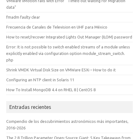
VMware vMotion fails with Error " Timed out waiting for Migration
data"
fmadm faulty clear
Frecuencia de Canales de Television en UHF para México
How to reset/recover Integrated Lights Out Manager (ILOM) password
Error: It is not possible to switch enabled streams of a module unless
explicitly enabled via configuration option module_stream_switch.
php
Shrink VMDK Virtual Disk Size on VMWare ESXi – How to do it
Configuring an NTP client in Solaris 11
How To Install MongoDB 4.4 on RHEL 8 | CentOS 8
Entradas recientes
Compendio de los descubrimientos astronómicos más importantes,
2016–2026
The 2.8 Trillion Parameter Open-Source Giant: 5 Key Takeaways from