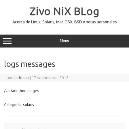
Saltar
al
Zivo NiX BLog
contenido
Acerca de Linux, Solaris, Mac OSX, BSD y notas personales
Menú
logs messages
por
carlosap
|
17 septiembre, 2012
/var/adm/messages
Categoría:
solaris