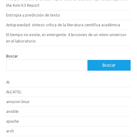
the Kimi K3 Report
Entropía y predicción de texto
Antigravedad: síntesis crítica de la literatura científica académica
El tiempo no existe, es emergente: 4 lecciones de un «mini-universo»
en el laboratorio
Buscar
Buscar
AI
ALCATEL
amazon linux
ansible
apache
arch