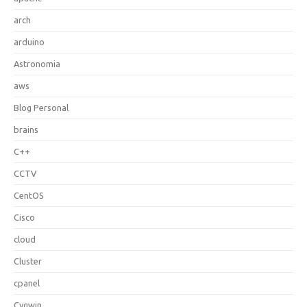
arch
arduino
Astronomia
aws
Blog Personal
brains
C++
CCTV
CentOS
Cisco
cloud
Cluster
cpanel
Cygwin