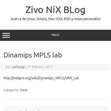
Saltar
al
Zivo NiX BLog
contenido
Acerca de Linux, Solaris, Mac OSX, BSD y notas personales
Menú
Dinamips MPLS lab
por
carlosap
|
17 febrero, 2011
http://inetpro.org/wiki/Dynamips_MPLS/VPN_Lab
Categoría:
Cisco