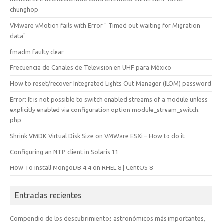
chunghop
VMware vMotion fails with Error " Timed out waiting for Migration
data"
fmadm faulty clear
Frecuencia de Canales de Television en UHF para México
How to reset/recover Integrated Lights Out Manager (ILOM) password
Error: It is not possible to switch enabled streams of a module unless
explicitly enabled via configuration option module_stream_switch.
php
Shrink VMDK Virtual Disk Size on VMWare ESXi – How to do it
Configuring an NTP client in Solaris 11
How To Install MongoDB 4.4 on RHEL 8 | CentOS 8
Entradas recientes
Compendio de los descubrimientos astronómicos más importantes,