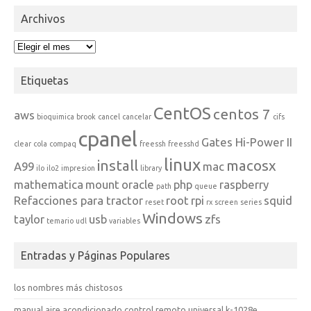
Archivos
Archivos
Etiquetas
CentOS
centos 7
aws
bioquimica
brook
cancel
cancelar
cifs
cpanel
Gates Hi-Power II
clear
cola
compaq
freessh
freesshd
linux
install
macosx
A99
mac
ilo
ilo2
impresion
library
mathematica
mount
oracle
php
raspberry
path
queue
Refacciones para tractor
root
rpi
squid
reset
rx
screen
series
Windows
taylor
usb
zfs
temario
udl
variables
Entradas y Páginas Populares
los nombres más chistosos
manual aire acondicionado control remoto universal k-1028e