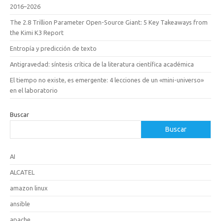
2016–2026
The 2.8 Trillion Parameter Open-Source Giant: 5 Key Takeaways from
the Kimi K3 Report
Entropía y predicción de texto
Antigravedad: síntesis crítica de la literatura científica académica
El tiempo no existe, es emergente: 4 lecciones de un «mini-universo»
en el laboratorio
Buscar
Buscar
AI
ALCATEL
amazon linux
ansible
apache