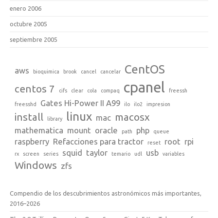
enero 2006
octubre 2005
septiembre 2005
CentOS
aws
bioquimica
brook
cancel
cancelar
cpanel
centos 7
cifs
clear
cola
compaq
freessh
Gates Hi-Power II A99
freesshd
ilo
ilo2
impresion
linux
install
macosx
mac
library
mathematica
mount
oracle
php
path
queue
raspberry
Refacciones para tractor
root
rpi
reset
squid
taylor
usb
rx
screen
series
temario
udl
variables
Windows
zfs
Compendio de los descubrimientos astronómicos más importantes,
2016–2026