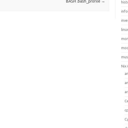
BASH .bash_profile
→
hist
inf
inve
linu
mo
moo
mus
Nix
a
a
a
C
c
C