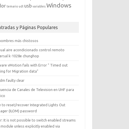
Windows
lor
usb
temario
udl
variables
ntradas y Páginas Populares
 nombres más chistosos
ual aire acondicionado control remoto
versal k-1028e chunghop
are vMotion fails with Error " Timed out
ing for Migration data"
dm faulty clear
cuencia de Canales de Television en UHF para
ico
 to reset/recover Integrated Lights Out
ager (ILOM) password
r: It is not possible to switch enabled streams
 module unless explicitly enabled via