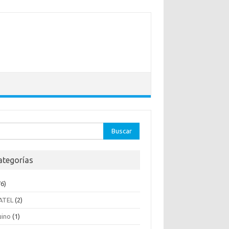
ar:
ategorías
6)
ATEL
(2)
uino
(1)