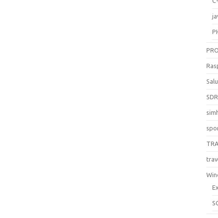
C
ja
P
PR
Ras
Sal
SD
sim
spo
TR
trav
Win
E
S