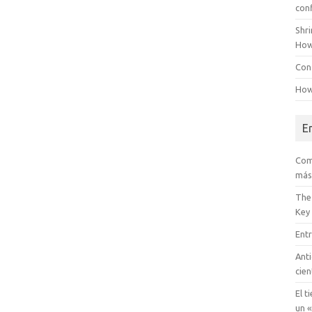
con
Shr
How
Conf
How
E
Com
más
The
Key
Entr
Anti
cien
El t
un «