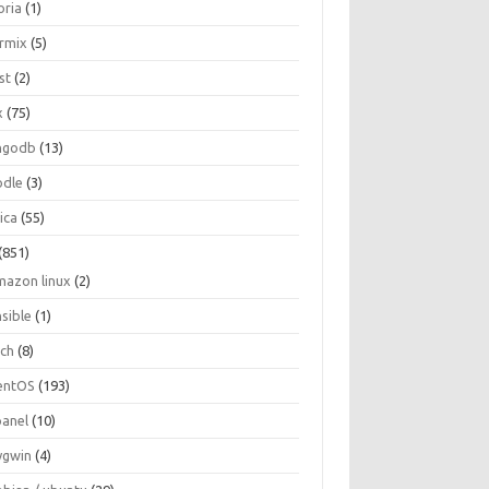
oria
(1)
ormix
(5)
st
(2)
x
(75)
ngodb
(13)
dle
(3)
ica
(55)
(851)
mazon linux
(2)
nsible
(1)
rch
(8)
entOS
(193)
panel
(10)
ygwin
(4)