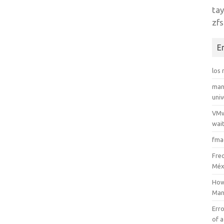
tay
zfs
E
los
man
uni
VMw
wait
fma
Fre
Méx
How
Man
Erro
of a