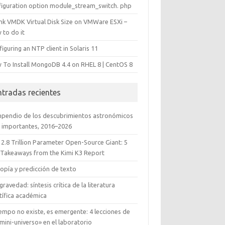
figuration option module_stream_switch. php
ink VMDK Virtual Disk Size on VMWare ESXi –
 to do it
iguring an NTP client in Solaris 11
 To Install MongoDB 4.4 on RHEL 8 | CentOS 8
ntradas recientes
pendio de los descubrimientos astronómicos
 importantes, 2016–2026
 2.8 Trillion Parameter Open-Source Giant: 5
 Takeaways from the Kimi K3 Report
opía y predicción de texto
gravedad: síntesis crítica de la literatura
tífica académica
iempo no existe, es emergente: 4 lecciones de
mini-universo» en el laboratorio