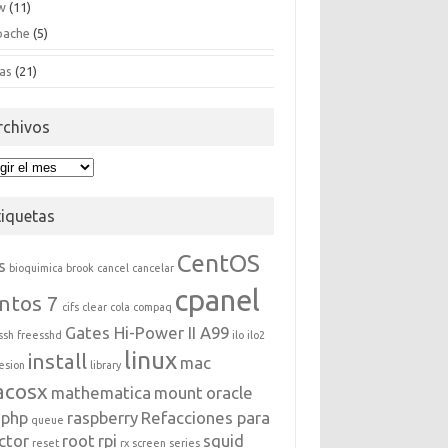
w
(11)
pache
(5)
as
(21)
rchivos
hivos
tiquetas
CentOS
s
bioquimica
brook
cancel
cancelar
cpanel
ntos 7
cifs
clear
cola
compaq
Gates Hi-Power II A99
ssh
freesshd
ilo
ilo2
linux
install
mac
esion
library
acosx
mathematica
mount
oracle
php
raspberry
Refacciones para
queue
ctor
root
rpi
squid
reset
rx
screen
series