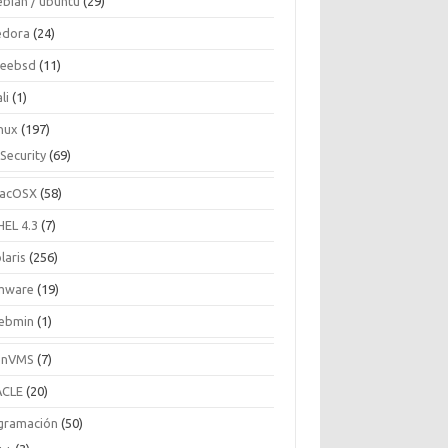
ebian / ubuntu
(29)
edora
(24)
reebsd
(11)
li
(1)
inux
(197)
Security
(69)
acOSX
(58)
HEL 4.3
(7)
laris
(256)
mware
(19)
ebmin
(1)
enVMS
(7)
CLE
(20)
gramación
(50)