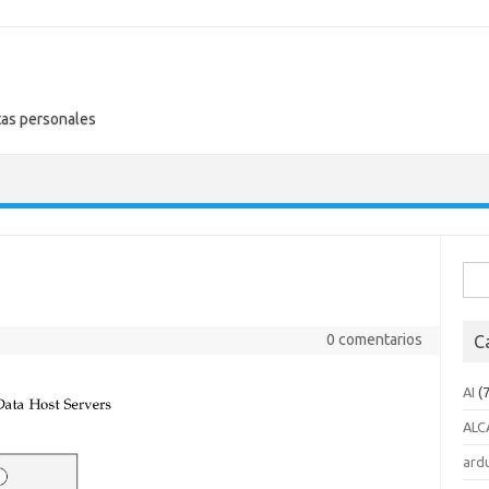
tas personales
Busc
0 comentarios
C
AI
(7
ALC
ard