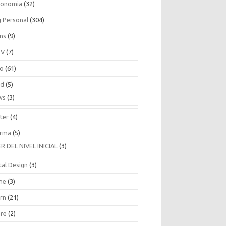
ronomia
(32)
g Personal
(304)
ins
(9)
TV
(7)
co
(61)
ud
(5)
ws
(3)
ter
(4)
rma
(5)
ER DEL NIVEL INICIAL
(3)
tal Design
(3)
ne
(3)
arn
(21)
are
(2)