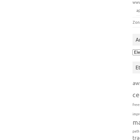
ww
a
Zon
A
Arc
E
aw
ce
free
impr
m
path
tra