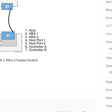
Ast
Blo
bra
CC
Cis
clo
a
Clus
Dha
S
Digi
Dro
ele
fiw