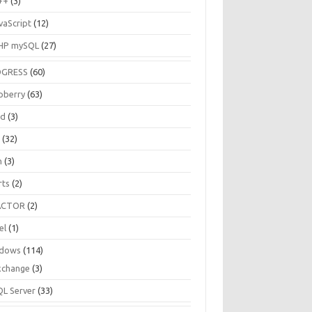
++
(3)
vaScript
(12)
HP mySQL
(27)
OGRESS
(60)
pberry
(63)
ud
(3)
R
(32)
h
(3)
rts
(2)
ACTOR
(2)
el
(1)
dows
(114)
xchange
(3)
QL Server
(33)