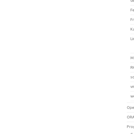
d
F
F
Ka
L
M
R
so
v
w
Op
ORA
Pro