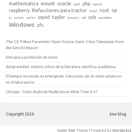
mathematica
mount
oracle
php
path
queue
raspberry
Refacciones para tractor
root
rpi
reset
squid
taylor
usb
rx
screen
series
temario
udl
variables
Windows
zfs
The 2.8 Trillion Parameter Open-Source Giant: 5 Key Takeaways from
the Kimi K3 Report
Entropía y predicción de texto
Antigravedad: síntesis crítica de la literatura científica académica
El tiempo no existe, es emergente: 4 lecciones de un «mini-universo»
en el laboratorio
Chicago – Does Anybody Really Know What Time It Is?
Copyright 2026
zivo blog
Iconic One
Theme | Powered by
Wordpress