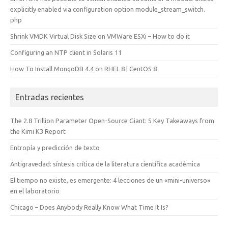
explicitly enabled via configuration option module_stream_switch.
php
Shrink VMDK Virtual Disk Size on VMWare ESXi – How to do it
Configuring an NTP client in Solaris 11
How To Install MongoDB 4.4 on RHEL 8 | CentOS 8
Entradas recientes
The 2.8 Trillion Parameter Open-Source Giant: 5 Key Takeaways from
the Kimi K3 Report
Entropía y predicción de texto
Antigravedad: síntesis crítica de la literatura científica académica
El tiempo no existe, es emergente: 4 lecciones de un «mini-universo»
en el laboratorio
Chicago – Does Anybody Really Know What Time It Is?