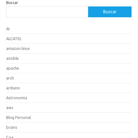
Buscar
Buscar
AI
ALCATEL
amazon linux
ansible
apache
arch
arduino
Astronomia
aws
Blog Personal
brains
C++