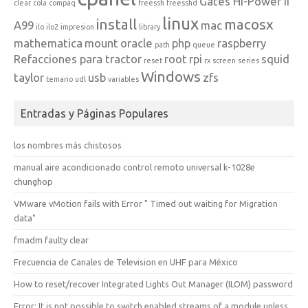
Gates Hi-Power II
clear
cola
compaq
freessh
freesshd
linux
install
macosx
A99
mac
ilo
ilo2
impresion
library
mathematica
mount
oracle
php
raspberry
path
queue
Refacciones para tractor
root
rpi
squid
reset
rx
screen
series
Windows
taylor
usb
zfs
temario
udl
variables
Entradas y Páginas Populares
los nombres más chistosos
manual aire acondicionado control remoto universal k-1028e
chunghop
VMware vMotion fails with Error " Timed out waiting for Migration
data"
fmadm faulty clear
Frecuencia de Canales de Television en UHF para México
How to reset/recover Integrated Lights Out Manager (ILOM) password
Error: It is not possible to switch enabled streams of a module unless