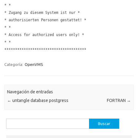
* *
* Zugang zu diesem System ist nur *
* authorisierten Personen gestattet! *
* *
* Access for authorized users only! *
* *
**************************************
Categoría:
OpenVMS
Navegación de entradas
←
untangle database postgress
FORTRAN
→
Buscar: