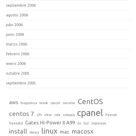
septiembre 2006
agosto 2006
julio 2006
junio 2006
marzo 2006
febrero 2006
enero 2006
octubre 2005
septiembre 2005
CentOS
aws
bioquimica
brook
cancel
cancelar
cpanel
centos 7
cifs
clear
cola
compaq
freessh
Gates Hi-Power II A99
freesshd
ilo
ilo2
impresion
linux
install
macosx
mac
library