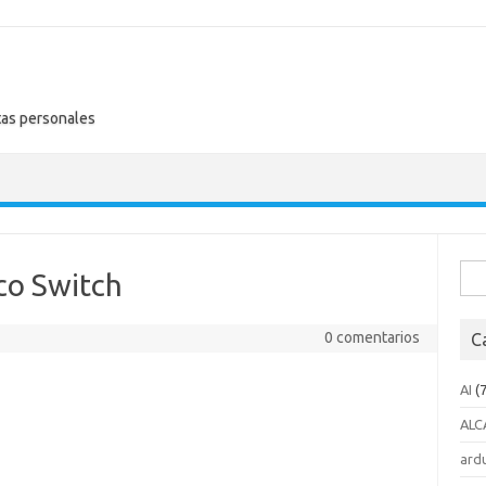
tas personales
Busc
co Switch
0 comentarios
C
AI
(7
ALC
ard