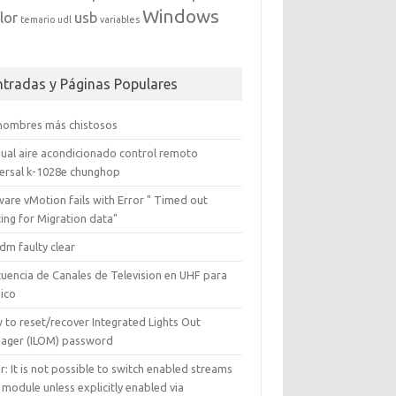
Windows
lor
usb
temario
udl
variables
ntradas y Páginas Populares
 nombres más chistosos
ual aire acondicionado control remoto
versal k-1028e chunghop
are vMotion fails with Error " Timed out
ing for Migration data"
dm faulty clear
cuencia de Canales de Television en UHF para
ico
 to reset/recover Integrated Lights Out
ager (ILOM) password
r: It is not possible to switch enabled streams
 module unless explicitly enabled via