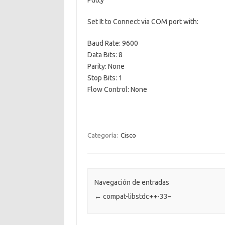
Putty
Set It to Connect via COM port with:
Baud Rate: 9600
Data Bits: 8
Parity: None
Stop Bits: 1
Flow Control: None
Categoría:
Cisco
Navegación de entradas
←
compat-libstdc++-33–