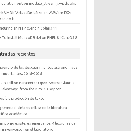
figuration option module_stream_switch. php
ink VMDK Virtual Disk Size on VMWare ESXi –
 to do it
iguring an NTP client in Solaris 11
 To Install MongoDB 4.4 on RHEL 8 | CentOS 8
ntradas recientes
pendio de los descubrimientos astronómicos
 importantes, 2016–2026
 2.8 Trillion Parameter Open-Source Giant: 5
 Takeaways from the Kimi K3 Report
opía y predicción de texto
gravedad: síntesis crítica de la literatura
tífica académica
iempo no existe, es emergente: 4 lecciones de
mini-universo» en el laboratorio