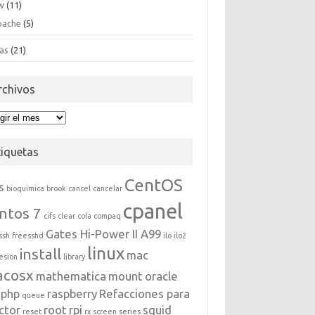
w
(11)
pache
(5)
as
(21)
rchivos
hivos
tiquetas
CentOS
s
bioquimica
brook
cancel
cancelar
cpanel
ntos 7
cifs
clear
cola
compaq
Gates Hi-Power II A99
ssh
freesshd
ilo
ilo2
linux
install
mac
esion
library
acosx
mathematica
mount
oracle
php
raspberry
Refacciones para
queue
ctor
root
rpi
squid
reset
rx
screen
series