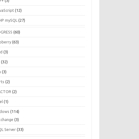
++
(3)
vaScript
(12)
HP mySQL
(27)
OGRESS
(60)
pberry
(63)
ud
(3)
R
(32)
h
(3)
rts
(2)
ACTOR
(2)
el
(1)
dows
(114)
xchange
(3)
QL Server
(33)