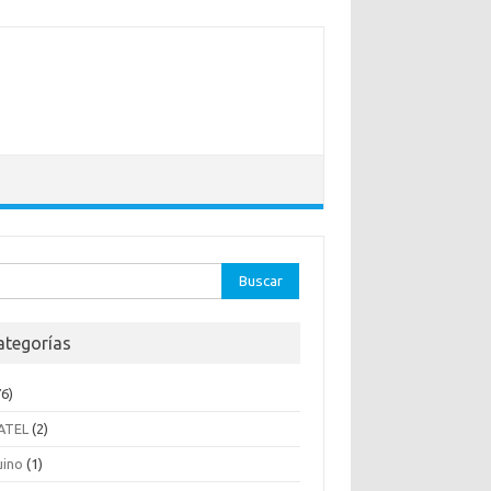
ar:
ategorías
6)
ATEL
(2)
uino
(1)