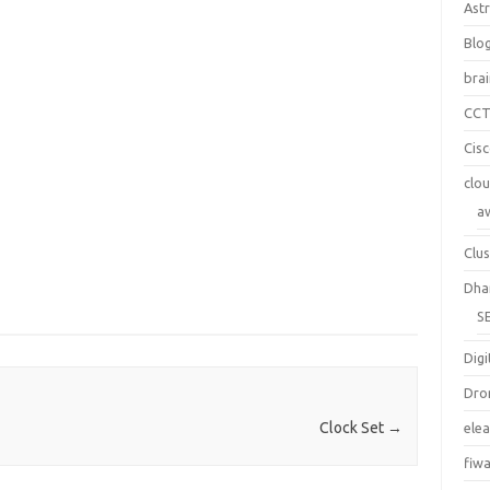
Ast
Blo
bra
CC
Cis
clo
a
Clus
Dha
S
Digi
Dro
Clock Set
→
ele
fiw