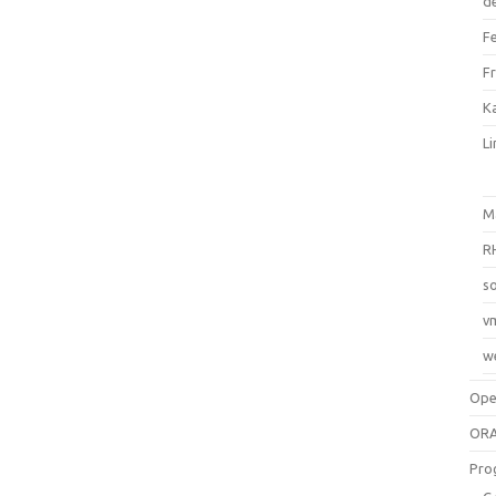
d
F
F
Ka
L
M
R
so
v
w
Op
ORA
Pro