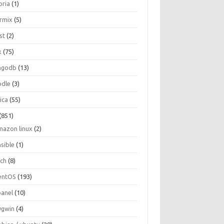
oria
(1)
ormix
(5)
st
(2)
x
(75)
ngodb
(13)
dle
(3)
ica
(55)
(851)
mazon linux
(2)
nsible
(1)
rch
(8)
entOS
(193)
panel
(10)
ygwin
(4)