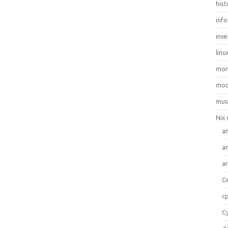
hist
inf
inve
linu
mo
moo
mus
Nix
a
a
a
C
c
C