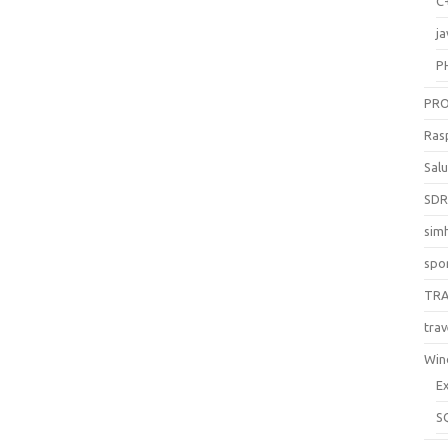
C
ja
P
PR
Ras
Sal
SD
sim
spo
TR
trav
Win
E
S