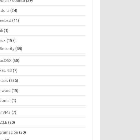
ebian / ubuntu
(29)
edora
(24)
reebsd
(11)
li
(1)
inux
(197)
Security
(69)
acOSX
(58)
HEL 4.3
(7)
laris
(256)
mware
(19)
ebmin
(1)
enVMS
(7)
CLE
(20)
gramación
(50)