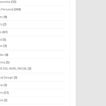
ronomia
(32)
g Personal
(304)
ins
(9)
TV
(7)
co
(61)
ud
(5)
ws
(3)
ter
(4)
rma
(5)
ER DEL NIVEL INICIAL
(3)
tal Design
(3)
ne
(3)
arn
(21)
are
(2)