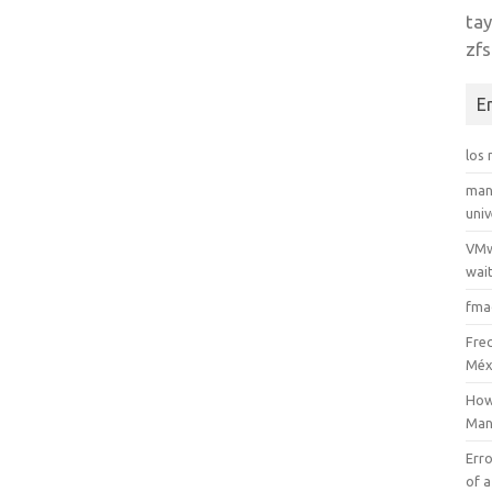
tay
zfs
E
los
man
uni
VMw
wait
fma
Fre
Méx
How
Man
Erro
of a