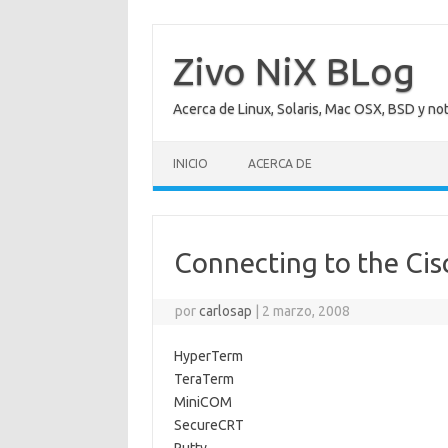
Saltar
al
contenido
Zivo NiX BLog
Acerca de Linux, Solaris, Mac OSX, BSD y no
INICIO
ACERCA DE
Connecting to the Cis
por
carlosap
|
2 marzo, 2008
HyperTerm
TeraTerm
MiniCOM
SecureCRT