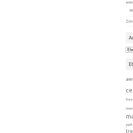
ww
a
Zon
A
Arc
E
aw
ce
free
impr
m
path
tra