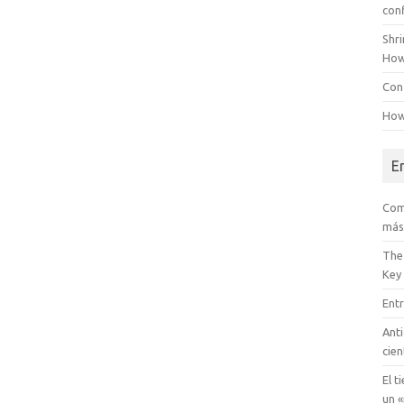
con
Shr
How
Conf
How
E
Com
más
The
Key
Entr
Anti
cien
El t
un «