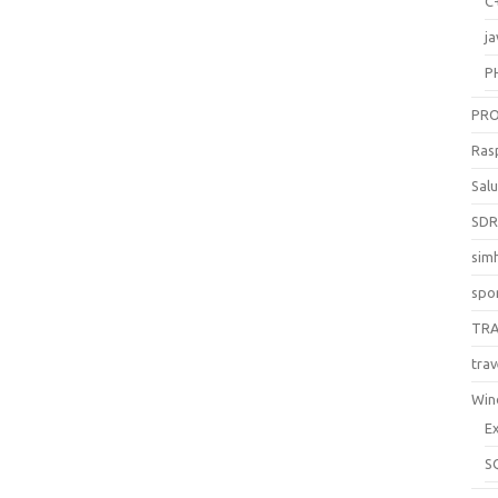
C
ja
P
PR
Ras
Sal
SD
sim
spo
TR
trav
Win
E
S