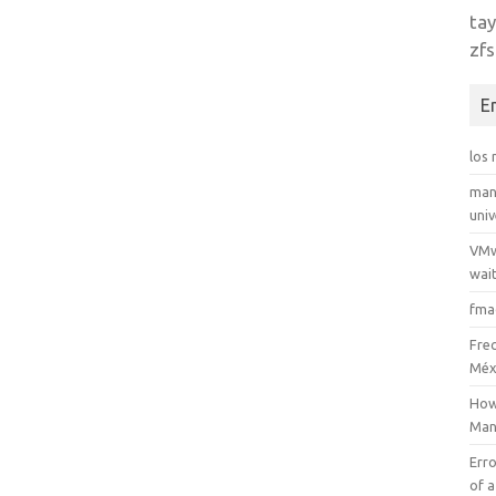
tay
zfs
E
los
man
uni
VMw
wait
fma
Fre
Méx
How
Man
Erro
of a