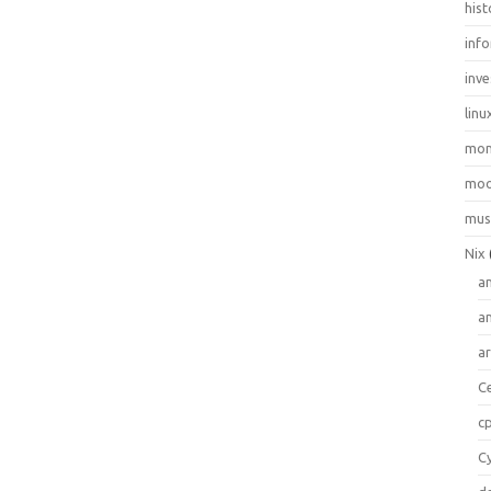
hist
inf
inve
linu
mo
moo
mus
Nix
a
a
a
C
c
C