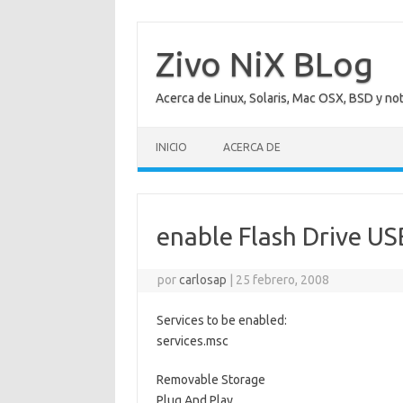
Saltar
al
contenido
Zivo NiX BLog
Acerca de Linux, Solaris, Mac OSX, BSD y no
INICIO
ACERCA DE
enable Flash Drive U
por
carlosap
|
25 febrero, 2008
Services to be enabled:
services.msc
Removable Storage
Plug And Play