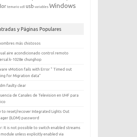
Windows
lor
usb
temario
udl
variables
ntradas y Páginas Populares
 nombres más chistosos
ual aire acondicionado control remoto
versal k-1028e chunghop
are vMotion fails with Error " Timed out
ing for Migration data"
dm faulty clear
cuencia de Canales de Television en UHF para
ico
 to reset/recover Integrated Lights Out
ager (ILOM) password
r: It is not possible to switch enabled streams
 module unless explicitly enabled via