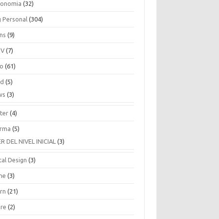
ronomia
(32)
g Personal
(304)
ins
(9)
TV
(7)
co
(61)
ud
(5)
ws
(3)
ter
(4)
rma
(5)
ER DEL NIVEL INICIAL
(3)
tal Design
(3)
ne
(3)
arn
(21)
are
(2)