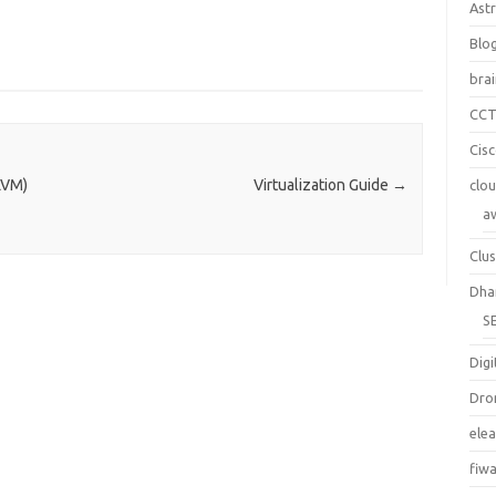
Ast
Blo
bra
CC
Cis
LVM)
Virtualization Guide
→
clo
a
Clus
Dha
S
Digi
Dro
ele
fiw