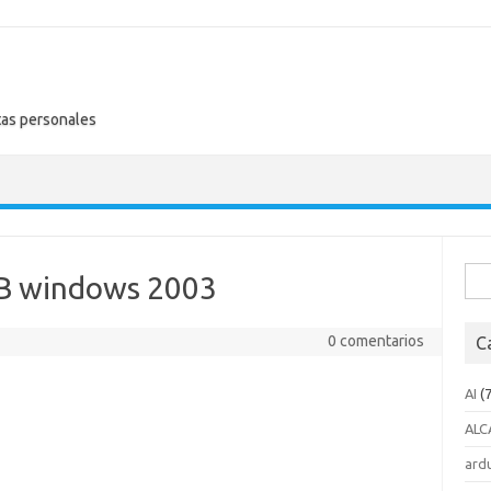
tas personales
Busc
SB windows 2003
0 comentarios
C
AI
(7
ALC
ard