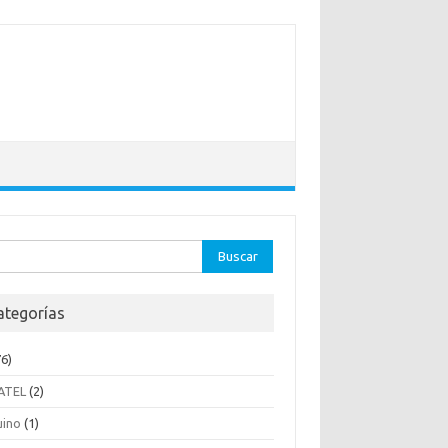
ar:
ategorías
6)
ATEL
(2)
uino
(1)