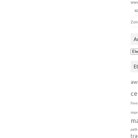
ww
a
Zon
A
Arc
E
aw
ce
free
impr
m
path
tra