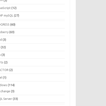
++
(3)
vaScript
(12)
HP mySQL
(27)
OGRESS
(60)
pberry
(63)
ud
(3)
R
(32)
h
(3)
rts
(2)
ACTOR
(2)
el
(1)
dows
(114)
xchange
(3)
QL Server
(33)