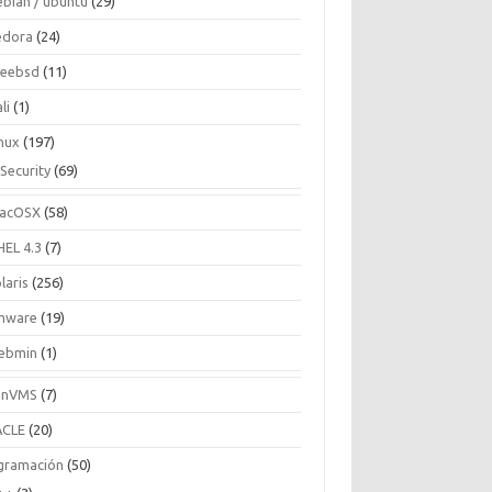
ebian / ubuntu
(29)
edora
(24)
reebsd
(11)
li
(1)
inux
(197)
Security
(69)
acOSX
(58)
HEL 4.3
(7)
laris
(256)
mware
(19)
ebmin
(1)
enVMS
(7)
CLE
(20)
gramación
(50)