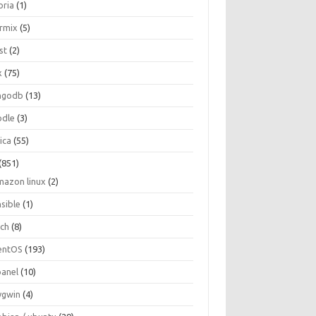
oria
(1)
ormix
(5)
st
(2)
x
(75)
ngodb
(13)
dle
(3)
ica
(55)
(851)
mazon linux
(2)
nsible
(1)
rch
(8)
entOS
(193)
panel
(10)
ygwin
(4)