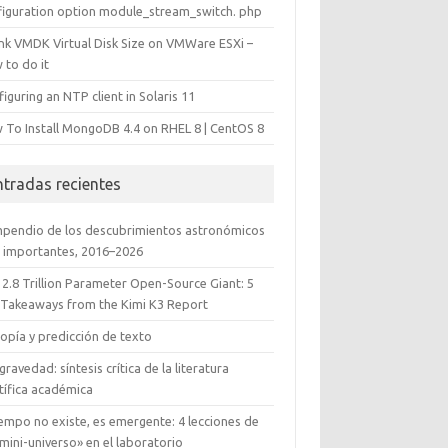
figuration option module_stream_switch. php
ink VMDK Virtual Disk Size on VMWare ESXi –
 to do it
iguring an NTP client in Solaris 11
 To Install MongoDB 4.4 on RHEL 8 | CentOS 8
ntradas recientes
pendio de los descubrimientos astronómicos
 importantes, 2016–2026
 2.8 Trillion Parameter Open-Source Giant: 5
 Takeaways from the Kimi K3 Report
opía y predicción de texto
gravedad: síntesis crítica de la literatura
tífica académica
iempo no existe, es emergente: 4 lecciones de
mini-universo» en el laboratorio