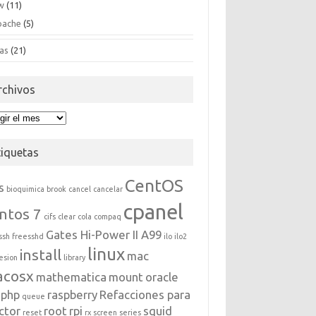
w
(11)
pache
(5)
as
(21)
rchivos
hivos
tiquetas
CentOS
s
bioquimica
brook
cancel
cancelar
cpanel
ntos 7
cifs
clear
cola
compaq
Gates Hi-Power II A99
ssh
freesshd
ilo
ilo2
linux
install
mac
esion
library
acosx
mathematica
mount
oracle
php
raspberry
Refacciones para
queue
ctor
root
rpi
squid
reset
rx
screen
series