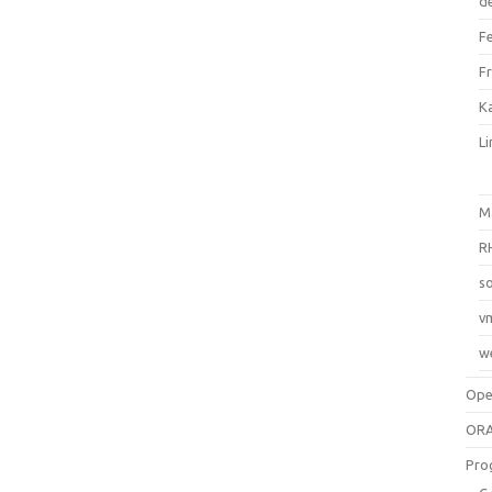
d
F
F
Ka
L
M
R
so
v
w
Op
ORA
Pro