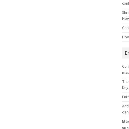
con
Shr
How
Conf
How
E
Com
más
The
Key
Entr
Anti
cien
El t
un «