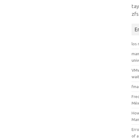
tay
zfs
E
los
man
uni
VMw
wait
fma
Fre
Méx
How
Man
Erro
of a