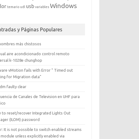
Windows
lor
usb
temario
udl
variables
ntradas y Páginas Populares
 nombres más chistosos
ual aire acondicionado control remoto
versal k-1028e chunghop
are vMotion fails with Error " Timed out
ing for Migration data"
dm faulty clear
cuencia de Canales de Television en UHF para
ico
 to reset/recover Integrated Lights Out
ager (ILOM) password
r: It is not possible to switch enabled streams
 module unless explicitly enabled via