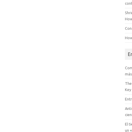
con
Shr
How
Conf
How
E
Com
más
The
Key
Entr
Anti
cien
El t
un «