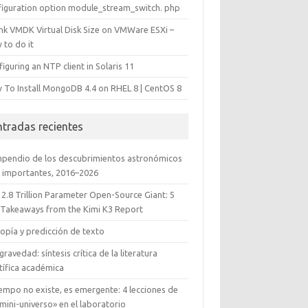
figuration option module_stream_switch. php
ink VMDK Virtual Disk Size on VMWare ESXi –
 to do it
iguring an NTP client in Solaris 11
 To Install MongoDB 4.4 on RHEL 8 | CentOS 8
ntradas recientes
pendio de los descubrimientos astronómicos
 importantes, 2016–2026
 2.8 Trillion Parameter Open-Source Giant: 5
 Takeaways from the Kimi K3 Report
opía y predicción de texto
gravedad: síntesis crítica de la literatura
tífica académica
iempo no existe, es emergente: 4 lecciones de
mini-universo» en el laboratorio