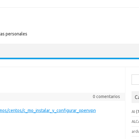
tas personales
Busc
0 comentarios
C
mos/centos/c_mo_instalar_y_configurar_openvpn
AI
(7
ALC
ard