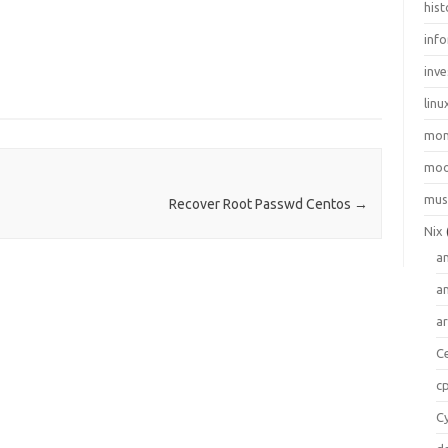
hist
inf
inve
linu
mo
moo
mus
Recover Root Passwd Centos
→
Nix
a
a
a
C
c
C