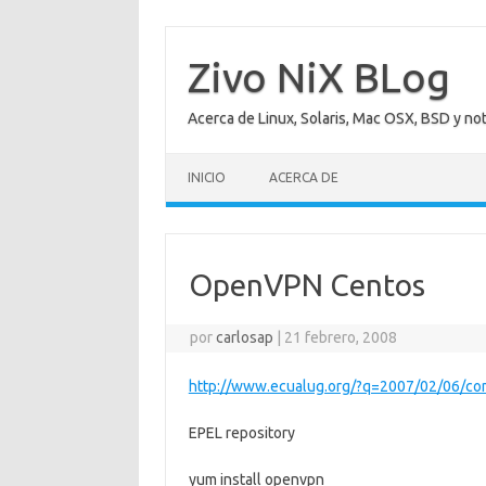
Saltar
al
contenido
Zivo NiX BLog
Acerca de Linux, Solaris, Mac OSX, BSD y no
INICIO
ACERCA DE
OpenVPN Centos
por
carlosap
|
21 febrero, 2008
http://www.ecualug.org/?q=2007/02/06/co
EPEL repository
yum install openvpn