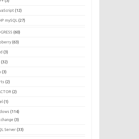
++
(3)
vaScript
(12)
HP mySQL
(27)
OGRESS
(60)
pberry
(63)
ud
(3)
R
(32)
h
(3)
rts
(2)
ACTOR
(2)
el
(1)
dows
(114)
xchange
(3)
QL Server
(33)