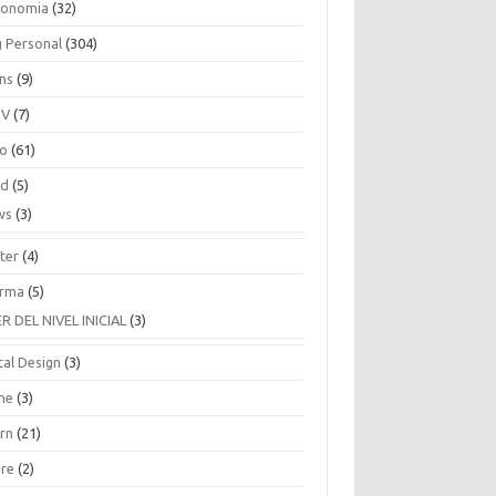
ronomia
(32)
g Personal
(304)
ins
(9)
TV
(7)
co
(61)
ud
(5)
ws
(3)
ter
(4)
rma
(5)
ER DEL NIVEL INICIAL
(3)
tal Design
(3)
ne
(3)
arn
(21)
are
(2)