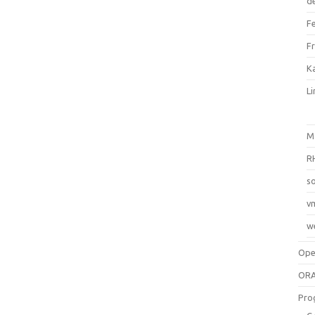
d
F
F
Ka
L
M
R
so
v
w
Op
ORA
Pro