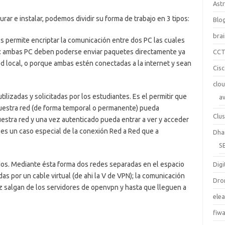
Ast
r e instalar, podemos dividir su forma de trabajo en 3 tipos:
Blo
bra
s permite encriptar la comunicación entre dos PC las cuales
r: ambas PC deben poderse enviar paquetes directamente ya
CC
 local, o porque ambas estén conectadas a la internet y sean
Cis
clo
ilizadas y solicitadas por los estudiantes. Es el permitir que
a
uestra red (de forma temporal o permanente) pueda
Clus
stra red y una vez autenticado pueda entrar a ver y acceder
 es un caso especial de la conexión Red a Red que a
Dha
S
s. Mediante ésta forma dos redes separadas en el espacio
Digi
s por un cable virtual (de ahi la V de VPN); la comunicación
Dro
z salgan de los servidores de openvpn y hasta que lleguen a
ele
fiw