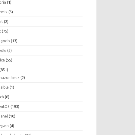
oria
(1)
ormix
(5)
st
(2)
x
(75)
ngodb
(13)
dle
(3)
ica
(55)
(851)
mazon linux
(2)
nsible
(1)
rch
(8)
entOS
(193)
panel
(10)
ygwin
(4)