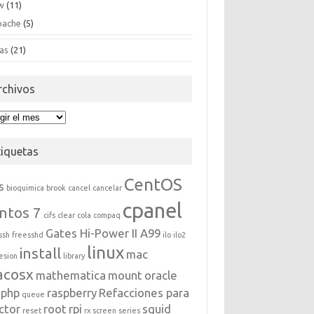
w
(11)
pache
(5)
as
(21)
rchivos
hivos
tiquetas
CentOS
s
bioquimica
brook
cancel
cancelar
cpanel
ntos 7
cifs
clear
cola
compaq
Gates Hi-Power II A99
ssh
freesshd
ilo
ilo2
linux
install
mac
esion
library
acosx
mathematica
mount
oracle
php
raspberry
Refacciones para
queue
ctor
root
rpi
squid
reset
rx
screen
series