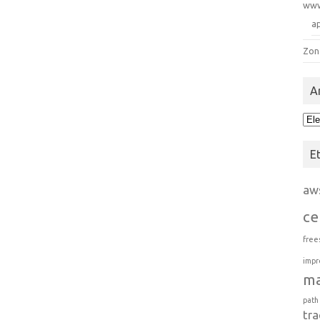
ww
a
Zon
A
Arc
E
aw
ce
free
impr
m
path
tra