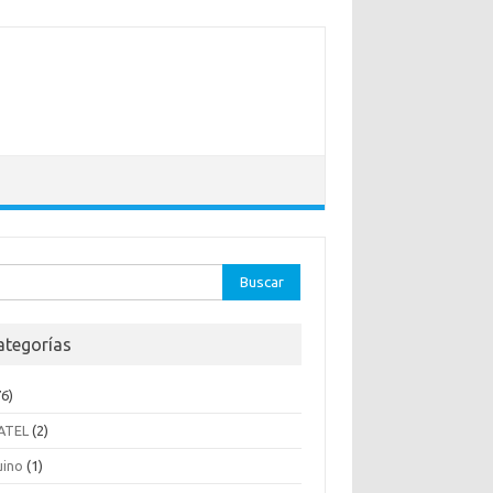
ar:
ategorías
6)
ATEL
(2)
uino
(1)