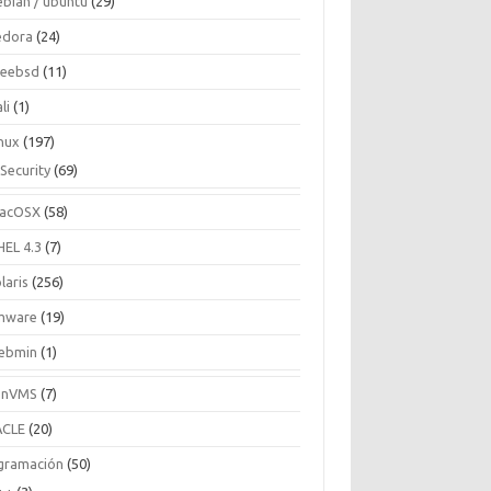
ebian / ubuntu
(29)
edora
(24)
reebsd
(11)
li
(1)
inux
(197)
Security
(69)
acOSX
(58)
HEL 4.3
(7)
laris
(256)
mware
(19)
ebmin
(1)
enVMS
(7)
CLE
(20)
gramación
(50)