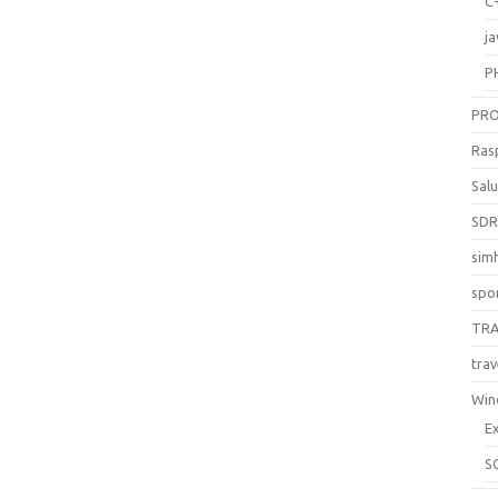
C
ja
P
PR
Ras
Sal
SD
sim
spo
TR
trav
Win
E
S