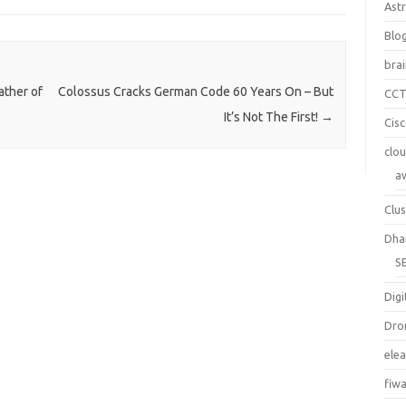
Ast
Blo
bra
ather of
Colossus Cracks German Code 60 Years On – But
CC
It’s Not The First!
→
Cis
clo
a
Clus
Dha
S
Digi
Dro
ele
fiw