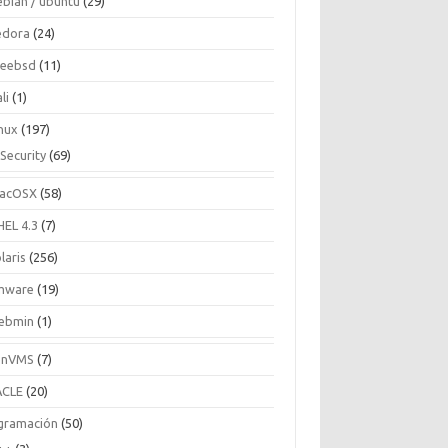
ebian / ubuntu
(29)
edora
(24)
reebsd
(11)
li
(1)
inux
(197)
Security
(69)
acOSX
(58)
HEL 4.3
(7)
laris
(256)
mware
(19)
ebmin
(1)
enVMS
(7)
CLE
(20)
gramación
(50)