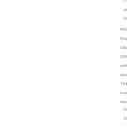
C
ja
P
PR
Ras
Sal
SD
sim
spo
TR
trav
Win
E
S