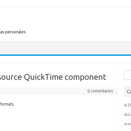
tas personales
Busc
n source QuickTime component
0 comentarios
C
formats.
AI
(7
ALC
ard