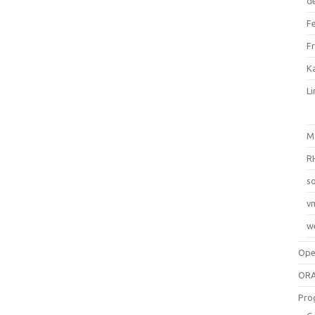
d
F
F
Ka
L
M
R
so
v
w
Op
ORA
Pro