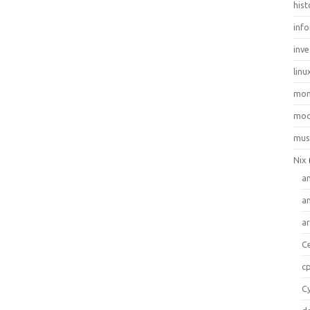
hist
inf
inve
linu
mo
moo
mus
Nix
a
a
a
C
c
C