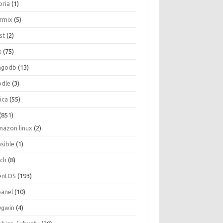
oria
(1)
ormix
(5)
st
(2)
x
(75)
ngodb
(13)
dle
(3)
ica
(55)
(851)
mazon linux
(2)
nsible
(1)
rch
(8)
entOS
(193)
panel
(10)
ygwin
(4)