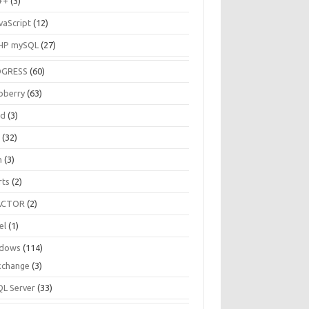
++
(3)
vaScript
(12)
HP mySQL
(27)
OGRESS
(60)
pberry
(63)
ud
(3)
R
(32)
h
(3)
rts
(2)
ACTOR
(2)
el
(1)
dows
(114)
xchange
(3)
QL Server
(33)