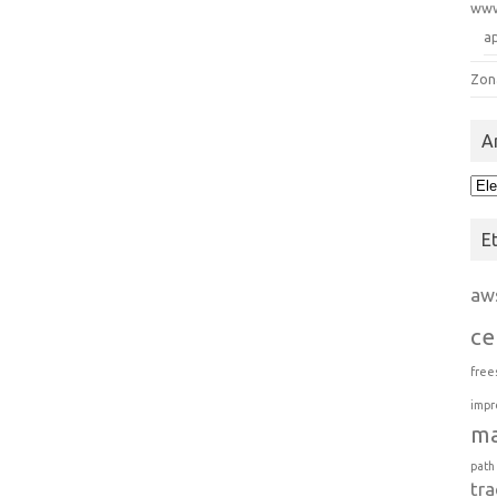
ww
a
Zon
A
Arc
E
aw
ce
free
impr
m
path
tra