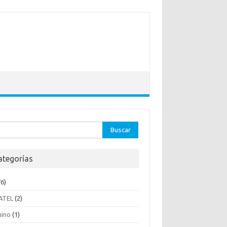
ar:
ategorías
6)
ATEL
(2)
uino
(1)