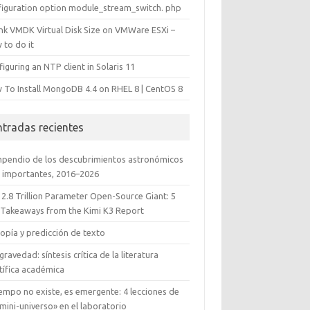
figuration option module_stream_switch. php
ink VMDK Virtual Disk Size on VMWare ESXi –
 to do it
iguring an NTP client in Solaris 11
 To Install MongoDB 4.4 on RHEL 8 | CentOS 8
ntradas recientes
pendio de los descubrimientos astronómicos
 importantes, 2016–2026
 2.8 Trillion Parameter Open-Source Giant: 5
 Takeaways from the Kimi K3 Report
opía y predicción de texto
gravedad: síntesis crítica de la literatura
tífica académica
iempo no existe, es emergente: 4 lecciones de
mini-universo» en el laboratorio