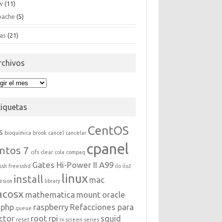
w
(11)
pache
(5)
as
(21)
rchivos
hivos
tiquetas
CentOS
s
bioquimica
brook
cancel
cancelar
cpanel
ntos 7
cifs
clear
cola
compaq
Gates Hi-Power II A99
ssh
freesshd
ilo
ilo2
linux
install
mac
esion
library
acosx
mathematica
mount
oracle
php
raspberry
Refacciones para
queue
ctor
root
rpi
squid
reset
rx
screen
series