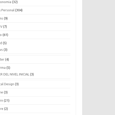
ronomia
(32)
g Personal
(304)
ins
(9)
TV
(7)
co
(61)
ud
(5)
ws
(3)
ter
(4)
rma
(5)
ER DEL NIVEL INICIAL
(3)
tal Design
(3)
ne
(3)
arn
(21)
are
(2)