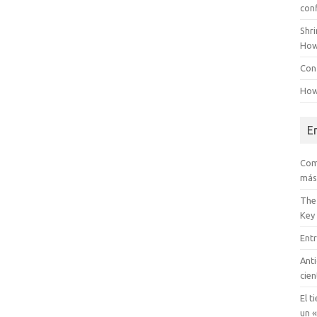
con
Shr
How
Conf
How
E
Com
más
The
Key
Entr
Anti
cien
El t
un «