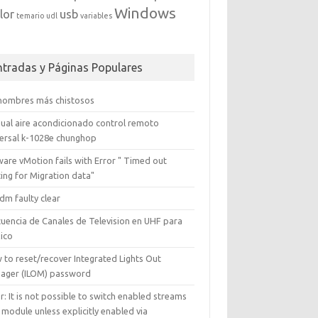
Windows
lor
usb
temario
udl
variables
ntradas y Páginas Populares
 nombres más chistosos
ual aire acondicionado control remoto
versal k-1028e chunghop
are vMotion fails with Error " Timed out
ing for Migration data"
dm faulty clear
cuencia de Canales de Television en UHF para
ico
 to reset/recover Integrated Lights Out
ager (ILOM) password
r: It is not possible to switch enabled streams
 module unless explicitly enabled via