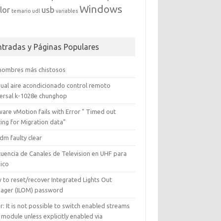
Windows
lor
usb
temario
udl
variables
ntradas y Páginas Populares
 nombres más chistosos
ual aire acondicionado control remoto
versal k-1028e chunghop
are vMotion fails with Error " Timed out
ing for Migration data"
dm faulty clear
cuencia de Canales de Television en UHF para
ico
 to reset/recover Integrated Lights Out
ager (ILOM) password
r: It is not possible to switch enabled streams
 module unless explicitly enabled via