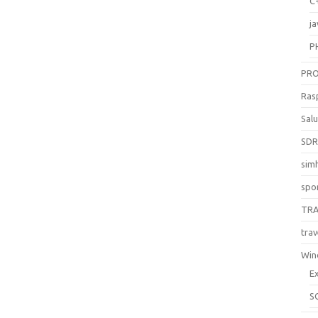
C
ja
P
PR
Ras
Sal
SD
sim
spo
TR
trav
Win
E
S