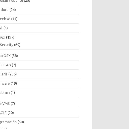
ebian / ubuntu
(29)
edora
(24)
reebsd
(11)
li
(1)
inux
(197)
Security
(69)
acOSX
(58)
HEL 4.3
(7)
laris
(256)
mware
(19)
ebmin
(1)
enVMS
(7)
CLE
(20)
gramación
(50)