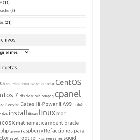
w
(11)
pache
(5)
as
(21)
rchivos
hivos
tiquetas
CentOS
s
bioquimica
brook
cancel
cancelar
cpanel
ntos 7
cifs
clear
cola
compaq
Gates Hi-Power II A99
ssh
freesshd
ilo
ilo2
linux
install
mac
esion
library
acosx
mathematica
mount
oracle
php
raspberry
Refacciones para
queue
ctor
root
rpi
squid
reset
rx
screen
series