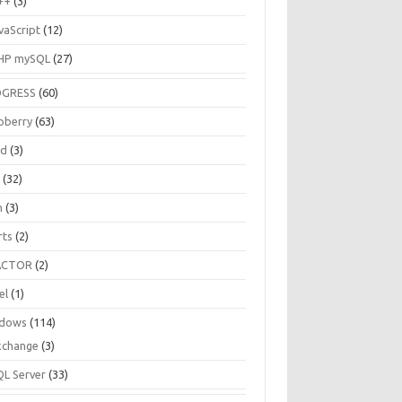
++
(3)
vaScript
(12)
HP mySQL
(27)
OGRESS
(60)
pberry
(63)
ud
(3)
R
(32)
h
(3)
rts
(2)
ACTOR
(2)
el
(1)
dows
(114)
xchange
(3)
QL Server
(33)