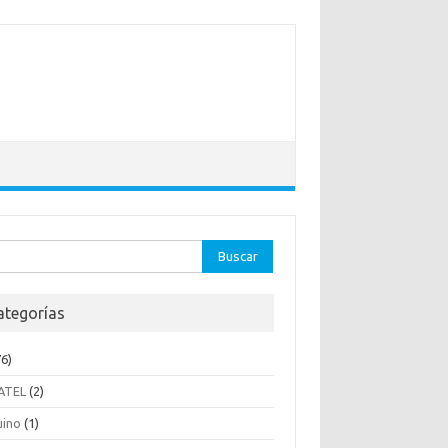
ar:
ategorías
6)
ATEL
(2)
uino
(1)