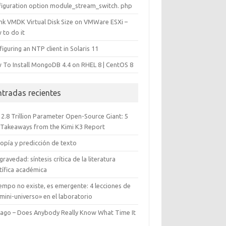
figuration option module_stream_switch. php
ink VMDK Virtual Disk Size on VMWare ESXi –
 to do it
iguring an NTP client in Solaris 11
 To Install MongoDB 4.4 on RHEL 8 | CentOS 8
ntradas recientes
 2.8 Trillion Parameter Open-Source Giant: 5
 Takeaways from the Kimi K3 Report
opía y predicción de texto
gravedad: síntesis crítica de la literatura
tífica académica
iempo no existe, es emergente: 4 lecciones de
mini-universo» en el laboratorio
cago – Does Anybody Really Know What Time It