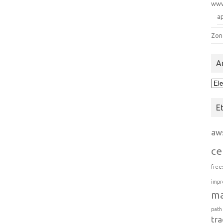
ww
a
Zon
A
Arc
E
aw
ce
free
impr
m
path
tra