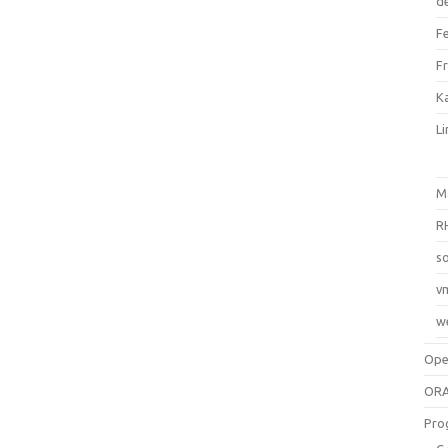
d
F
F
Ka
L
M
R
so
v
w
Op
ORA
Pro