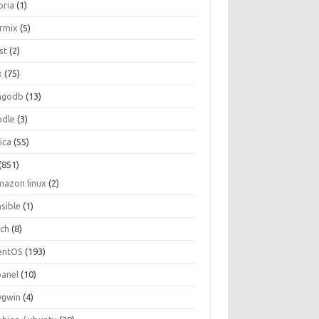
oria
(1)
ormix
(5)
st
(2)
x
(75)
ngodb
(13)
dle
(3)
ica
(55)
(851)
mazon linux
(2)
nsible
(1)
rch
(8)
entOS
(193)
panel
(10)
ygwin
(4)