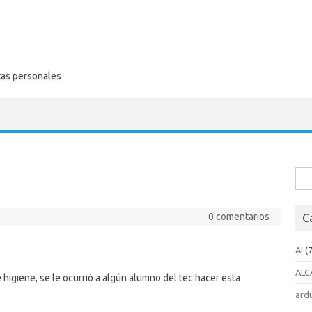
tas personales
Busc
0 comentarios
C
AI
(7
ALC
higiene, se le ocurrió a algún alumno del tec hacer esta
ard