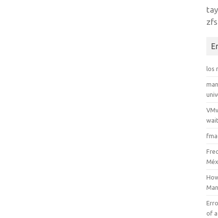
tay
zfs
E
los
man
uni
VMw
wait
fma
Fre
Méx
How
Man
Erro
of a