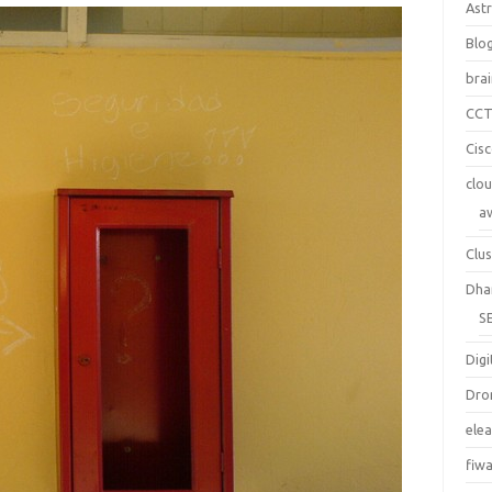
Ast
Blo
bra
CC
Cis
clo
a
Clus
Dha
S
Digi
Dro
ele
fiw