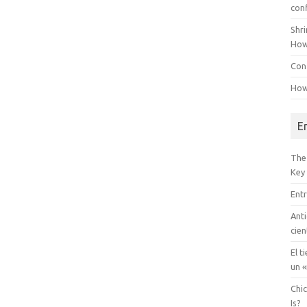
con
Shr
How
Conf
How
E
The
Key
Entr
Anti
cien
El t
un «
Chi
Is?