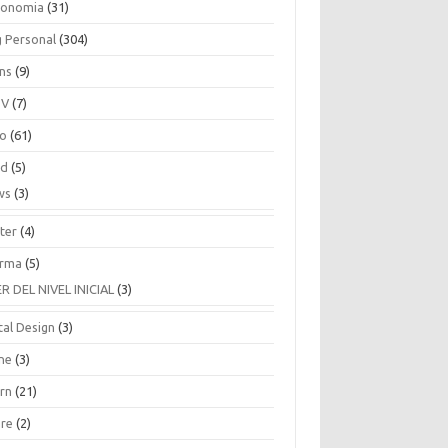
ronomia
(31)
g Personal
(304)
ins
(9)
TV
(7)
co
(61)
ud
(5)
ws
(3)
ter
(4)
rma
(5)
ER DEL NIVEL INICIAL
(3)
tal Design
(3)
ne
(3)
arn
(21)
are
(2)