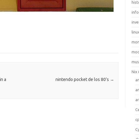
hist
inf
inve
linu
mo
moo
mus
Nix
in a
nintendo pocket de los 80’s
→
a
a
a
C
c
C