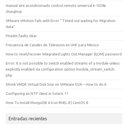
manual aire acondicionado control remoto universal k-1028e
chunghop
VMware vMotion fails with Error " Timed out waiting for Migration
data"
fmadm faulty clear
Frecuencia de Canales de Television en UHF para México
How to reset/recover Integrated Lights Out Manager (ILOM) password
Error: It is not possible to switch enabled streams of a module unless
explicitly enabled via configuration option module_stream_switch.
php
Shrink VMDK Virtual Disk Size on VMWare ESXi – How to do it
Configuring an NTP client in Solaris 11
How To Install MongoDB 4.4 on RHEL 8 | CentOS 8
Entradas recientes