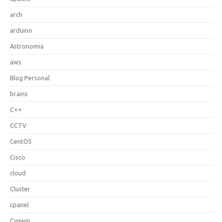
arch
arduino
Astronomia
aws
Blog Personal
brains
C++
CCTV
CentOS
Cisco
cloud
Cluster
cpanel
Cygwin