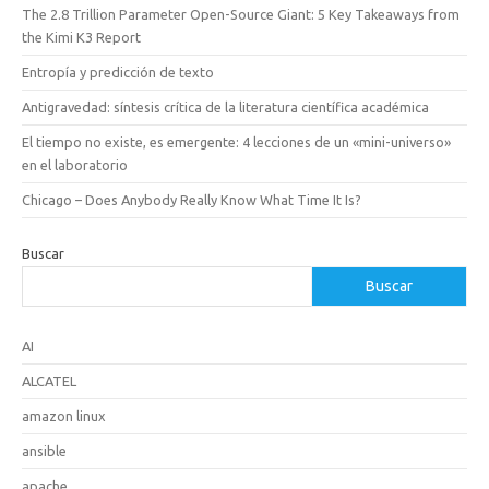
The 2.8 Trillion Parameter Open-Source Giant: 5 Key Takeaways from
the Kimi K3 Report
Entropía y predicción de texto
Antigravedad: síntesis crítica de la literatura científica académica
El tiempo no existe, es emergente: 4 lecciones de un «mini-universo»
en el laboratorio
Chicago – Does Anybody Really Know What Time It Is?
Buscar
Buscar
AI
ALCATEL
amazon linux
ansible
apache