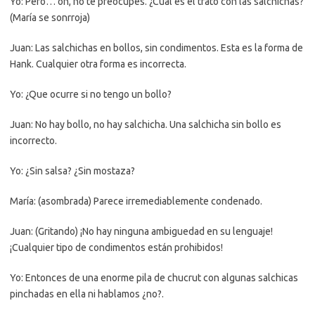
Yo: Pero… oh, no te preocupes. ¿Cual es el trato con las salchichas?
(María se sonrroja)
Juan: Las salchichas en bollos, sin condimentos. Esta es la forma de
Hank. Cualquier otra forma es incorrecta.
Yo: ¿Que ocurre si no tengo un bollo?
Juan: No hay bollo, no hay salchicha. Una salchicha sin bollo es
incorrecto.
Yo: ¿Sin salsa? ¿Sin mostaza?
María: (asombrada) Parece irremediablemente condenado.
Juan: (Gritando) ¡No hay ninguna ambiguedad en su lenguaje!
¡Cualquier tipo de condimentos están prohibidos!
Yo: Entonces de una enorme pila de chucrut con algunas salchicas
pinchadas en ella ni hablamos ¿no?.