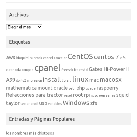
Archivos
Archivos
Etiquetas
CentOS
centos 7
aws
bioquimica
brook
cancel
cancelar
cifs
cpanel
Gates Hi-Power II
clear
cola
compaq
freessh
freesshd
linux
install
macosx
A99
mac
ilo
ilo2
impresion
library
mathematica
mount
oracle
php
raspberry
path
queue
Refacciones para tractor
root
rpi
squid
reset
rx
screen
series
Windows
taylor
usb
zfs
temario
udl
variables
Entradas y Páginas Populares
los nombres más chistosos